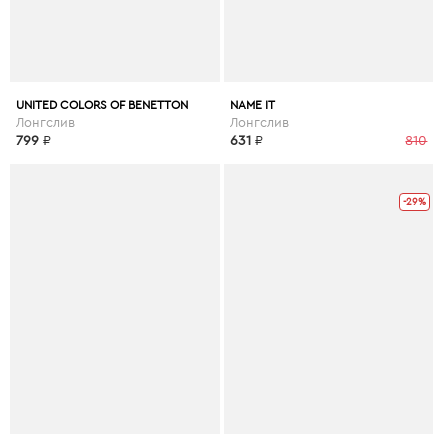
UNITED COLORS OF BENETTON
NAME IT
Лонгслив
Лонгслив
799
₽
631
₽
810
-29%