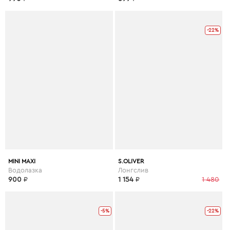
-22%
MINI MAXI
S.OLIVER
Водолазка
Лонгслив
900
₽
1 154
₽
1 480
-5%
-22%