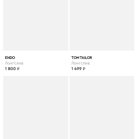
ENDO
TOM TAILOR
Лонгслив
Лонгслив
1 800
₽
1 499
₽