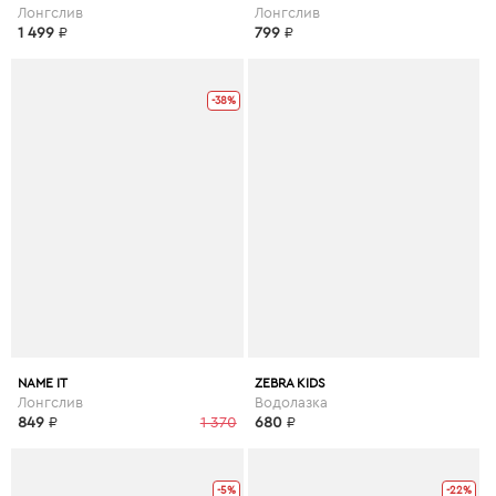
Лонгслив
Лонгслив
1 499
₽
799
₽
-38%
NAME IT
ZEBRA KIDS
Лонгслив
Водолазка
849
₽
1 370
680
₽
-5%
-22%