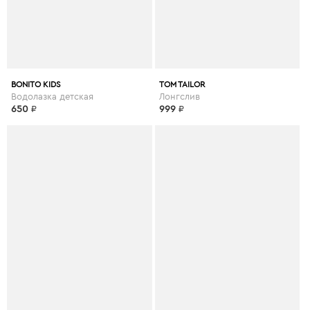
BONITO KIDS
TOM TAILOR
Водолазка детская
Лонгслив
650
₽
999
₽