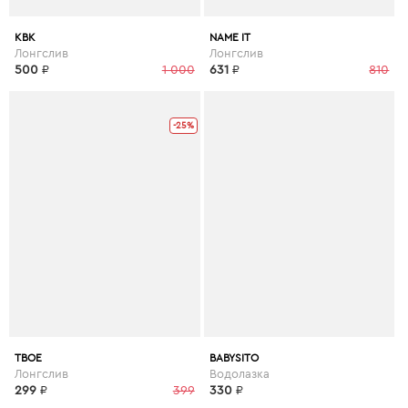
КВК
NAME IT
Лонгслив
Лонгслив
500
₽
1 000
631
₽
810
-25%
ТВОЕ
BABYSITO
Лонгслив
Водолазка
299
₽
399
330
₽