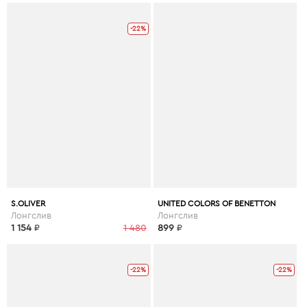
-22%
S.OLIVER
UNITED COLORS OF BENETTON
Лонгслив
Лонгслив
1 154
₽
1 480
899
₽
-22%
-22%