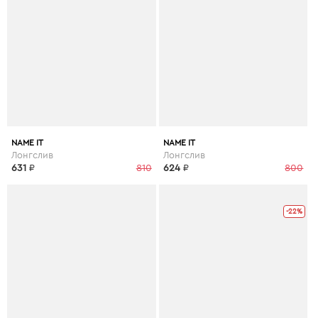
NAME IT
NAME IT
Лонгслив
Лонгслив
631
₽
810
624
₽
800
-22%