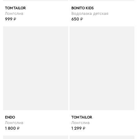
TOM TAILOR
BONITO KIDS
Лонгслив
Водолазка детская
999
₽
650
₽
ENDO
TOM TAILOR
Лонгслив
Лонгслив
1 800
₽
1 299
₽