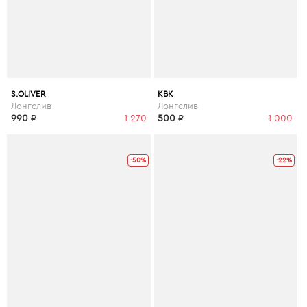
S.OLIVER
КВК
Лонгслив
Лонгслив
990
₽
1 270
500
₽
1 000
-50%
-22%