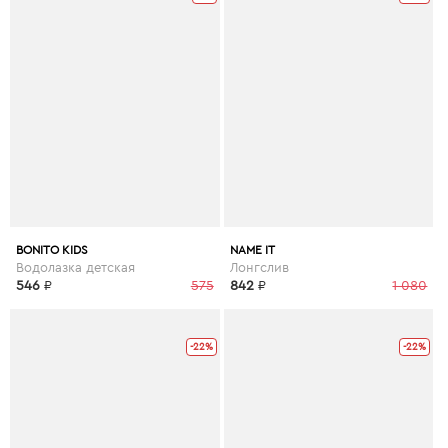
BONITO KIDS
NAME IT
Водолазка детская
Лонгслив
546
₽
575
842
₽
1 080
-22%
-22%