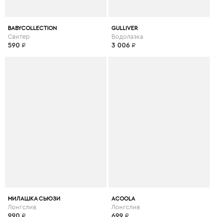
BABYCOLLECTION
GULLIVER
Свитер
Водолазка
590
₽
3 006
₽
МИЛАШКА СЬЮЗИ
ACOOLA
Лонгслив
Лонгслив
990
₽
699
₽