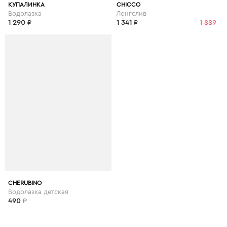
КУПАЛИНКА
CHICCO
Водолазка
Лонгслив
1 290
₽
1 341
₽
1 889
CHERUBINO
Водолазка детская
490
₽