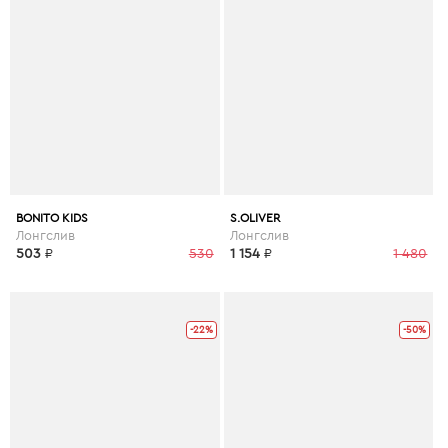
BONITO KIDS
S.OLIVER
Лонгслив
Лонгслив
503
₽
530
1 154
₽
1 480
-22%
-50%