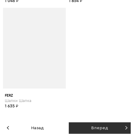
1 046
₽
1 854
₽
FERZ
Шапки Шапка
1 635
₽
Назад
Вперед