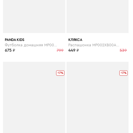
PANDA KIDS
КЛЯКСА
Футболка домашняя MP002XB0095S
Распашонка MP002XB00ABN
675
₽
799
449
₽
539
-17%
-17%