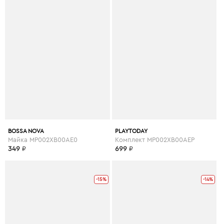
BOSSA NOVA
PLAYTODAY
Майка MP002XB00AE0
Комплект MP002XB00AEP
349
₽
699
₽
-15%
-14%