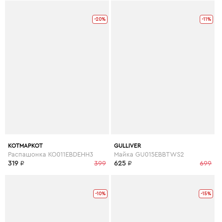
-20%
-11%
КОТМАРКОТ
GULLIVER
Распашонка KO011EBDEHH3
Майка GU015EBBTWS2
319
₽
399
625
₽
699
-10%
-15%