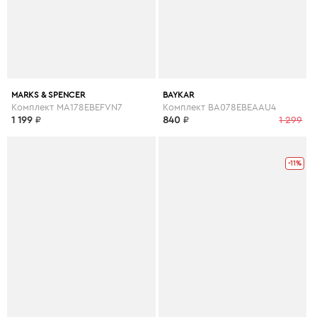
MARKS & SPENCER
BAYKAR
Комплект MA178EBEFVN7
Комплект BA078EBEAAU4
1 199
₽
840
₽
1 299
-11%