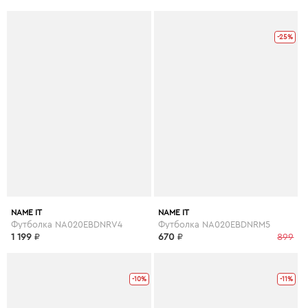
-25%
NAME IT
NAME IT
Футболка NA020EBDNRV4
Футболка NA020EBDNRM5
1 199
₽
670
₽
899
-10%
-11%