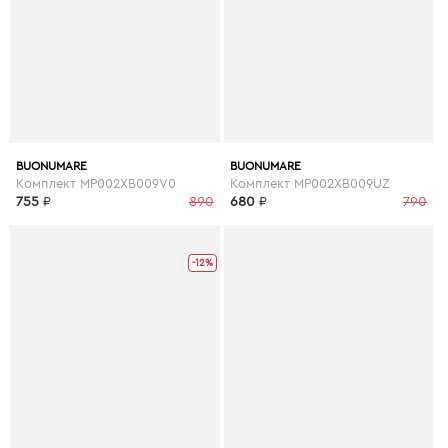
BUONUMARE
BUONUMARE
Комплект MP002XB009V0
Комплект MP002XB009UZ
755
₽
890
680
₽
790
-12%