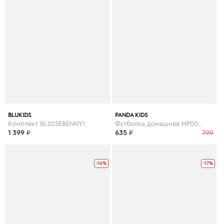
BLUKIDS
PANDA KIDS
Комплект BL025EBENNY1
Футболка домашняя MP002XB0095T
1 399
₽
635
₽
799
-16%
-17%