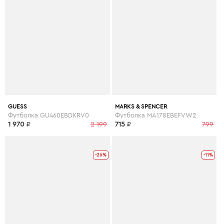
GUESS
MARKS & SPENCER
Футболка GU460EBDKRV0
Футболка MA178EBEFVW2
1 970
₽
2 199
715
₽
799
-26%
-11%