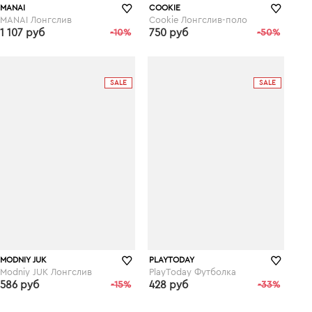
MANAI
COOKIE
MANAI Лонгслив
Cookie Лонгслив-поло
1 107 руб
-10%
750 руб
-50%
wildberries.ru
wildberries.ru
SALE
SALE
MODNIY JUK
PLAYTODAY
Modniy JUK Лонгслив
PlayToday Футболка
586 руб
-15%
428 руб
-33%
wildberries.ru
wildberries.ru