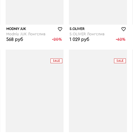
MODNIY JUK
S.OLIVER
Modniy JUK Лонгслив
S.OLIVER Лонгслив
568 руб
-20%
1 029 руб
-62%
wildberries.ru
wildberries.ru
SALE
SALE