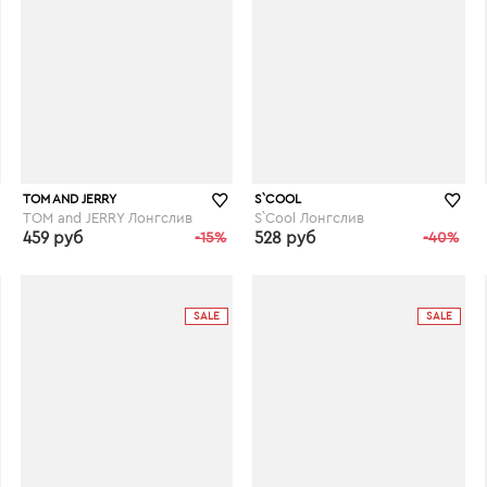
TOM AND JERRY
S`COOL
TOM and JERRY Лонгслив
S`Cool Лонгслив
459 руб
-15%
528 руб
-40%
wildberries.ru
wildberries.ru
SALE
SALE