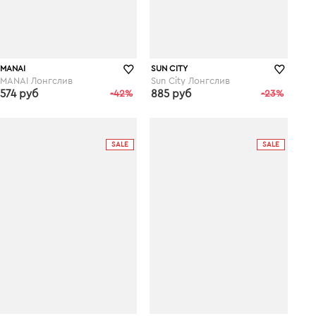
MANAI
SUN CITY
MANAI Лонгслив
Sun City Лонгслив
574 руб
-42%
885 руб
-23%
wildberries.ru
wildberries.ru
SALE
SALE