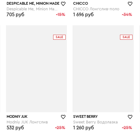
DESPICABLE ME, MINION MADE
CHICCO
Despicable Me, Minion Made Лонгслив "Миньоны"
CHICCO Лонгслив-поло
705 руб
-15%
1 696 руб
-34%
wildberries.ru
wildberries.ru
SALE
SALE
MODNIY JUK
SWEET BERRY
Modniy JUK Лонгслив
Sweet Berry Водолазка
532 руб
-25%
1 260 руб
-25%
wildberries.ru
wildberries.ru