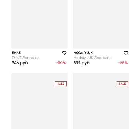
ЕМАЕ
MODNIY JUK
ЕМАЕ Лонгслив
Modniy JUK Лонгслив
346 руб
-30%
532 руб
-25%
wildberries.ru
wildberries.ru
SALE
SALE