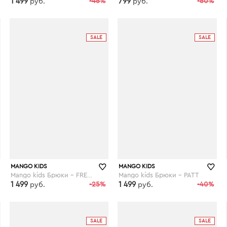
1 499
-46%
799
-60%
руб.
руб.
wildberries.ru
wildberries.ru
SALE
SALE
MANGO KIDS
MANGO KIDS
Mango kids Брюки - FREDDY
Mango kids Брюки - PATT
1 499
-25%
1 499
-40%
руб.
руб.
wildberries.ru
wildberries.ru
SALE
SALE