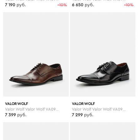
7 190
руб.
-10%
6 650
руб.
-10%
VALOR WOLF
VALOR WOLF
Valor Wolf Valor Wolf VA090AMBKO55
Valor Wolf Valor Wolf VA090AMEMN36
7 399
руб.
7 299
руб.