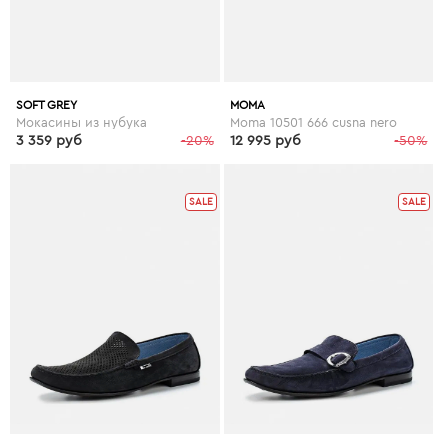
SOFT GREY
MOMA
Мокасины из нубука
Moma 10501 666 cusna nero
3 359 руб
-20%
12 995 руб
-50%
SALE
SALE