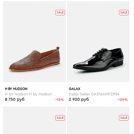
SALE
SALE
H BY HUDSON
GALAX
H by Hudson H by Hudson HB001AMEJX07
Galax Galax GA016AMFZR94
8 750 руб
-15%
2 920 руб
-25%
SALE
SALE