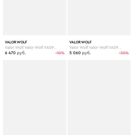
VALOR WOLF
VALOR WOLF
Valor Wolf Valor Wolf VA090AMLPX42
Valor Wolf Valor Wolf VA090AMGMD24
6 470
руб.
-10%
5 060
руб.
-35%