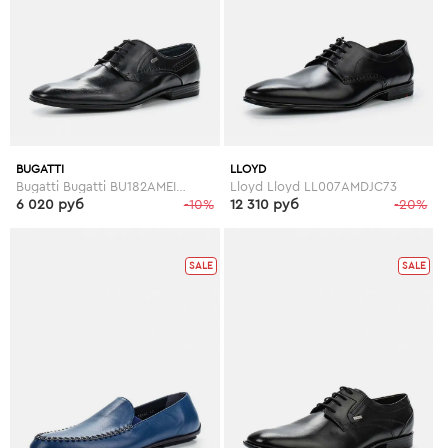
BUGATTI
LLOYD
Bugatti Bugatti BU182AMEIV19
Lloyd Lloyd LL007AMDJC73
6 020 руб
-10%
12 310 руб
-20%
SALE
SALE