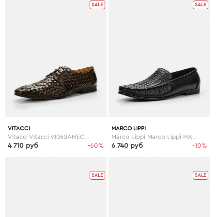
SALE
SALE
VITACCI
MARCO LIPPI
Vitacci Vitacci VI060AMECM62
Marco Lippi Marco Lippi MA241AMEMN91
4 710 руб
-60%
6 740 руб
-10%
SALE
SALE