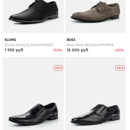
ELONG
BOSS
Elong Elong EL025AMGBE63
Boss Boss BO246AMFHR08
1 950 руб
-30%
12 000 руб
-20%
SALE
SALE