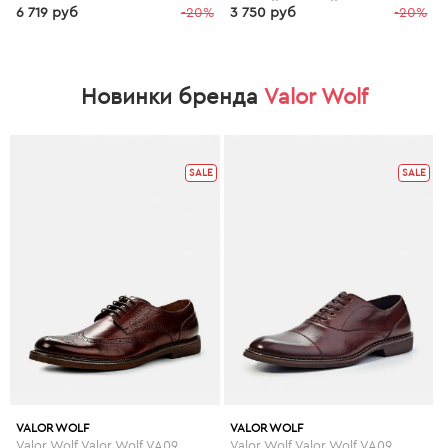
6 719 руб
-20%
3 750 руб
-20%
Новинки бренда
Valor Wolf
SALE
SALE
VALOR WOLF
VALOR WOLF
Valor Wolf Valor Wolf VA090AMGMD30
Valor Wolf Valor Wolf VA090AMJB602