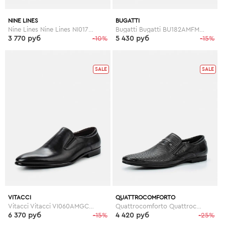
NINE LINES
BUGATTI
Nine Lines Nine Lines NI017AMGFT94
Bugatti Bugatti BU182AMFMN65
3 770 руб
-10%
5 430 руб
-15%
SALE
SALE
VITACCI
QUATTROCOMFORTO
Vitacci Vitacci VI060AMGCX51
Quattrocomforto Quattrocomforto QU003AMERS02
6 370 руб
-15%
4 420 руб
-25%