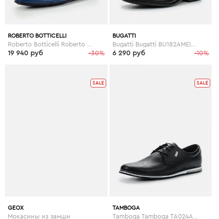
ROBERTO BOTTICELLI
BUGATTI
Roberto Botticelli Roberto Botticelli RO233AMDSV93
Bugatti Bugatti BU182AMEIV30
19 940 руб
-30%
6 290 руб
-10%
SALE
SALE
GEOX
TAMBOGA
Мокасины из замши
Tamboga Tamboga TA024AMEUF84