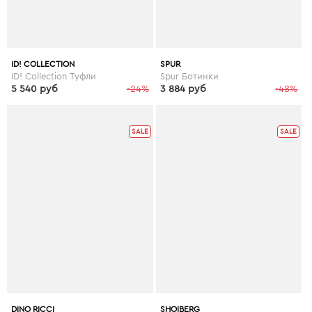
ID! COLLECTION
SPUR
ID! Collection Туфли
Spur Ботинки
5 540 руб
-24%
3 884 руб
-48%
SALE
SALE
DINO RICCI
SHOIBERG