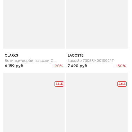
CLARKS
LACOSTE
Ботинки-дерби из кожи CLARKS GOSWORTH OVER
Lacoste 730SRM0018024T
6 159 руб
-20%
7 490 руб
-50%
SALE
SALE