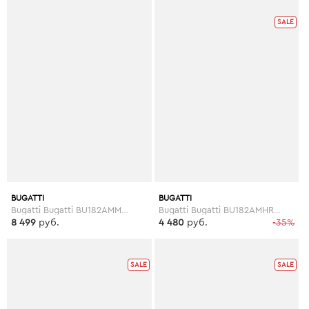
SALE
BUGATTI
BUGATTI
Bugatti Bugatti BU182AMMVV26
Bugatti Bugatti BU182AMHRE95
8 499
руб.
4 480
руб.
-35%
SALE
SALE