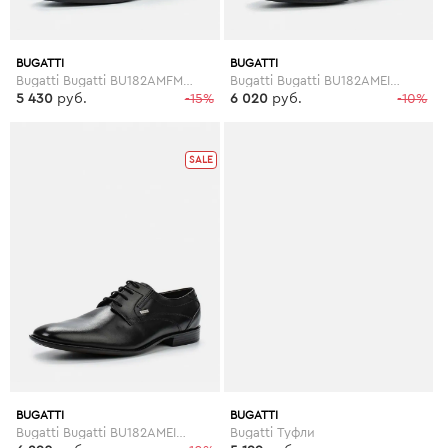
BUGATTI
BUGATTI
Bugatti Bugatti BU182AMFMN65
Bugatti Bugatti BU182AMEIV19
5 430
руб.
-15%
6 020
руб.
-10%
SALE
BUGATTI
BUGATTI
Bugatti Bugatti BU182AMEIV30
Bugatti Туфли