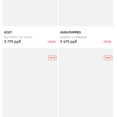
KOST
HUSH PUPPIES
Ботинки из кожи
Дерби кожаные
3 775 руб
-50%
3 475 руб
-50%
SALE
SALE