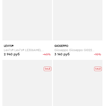
LEVI'S®
GIOSEPPO
Levi's® Levi's® LE306AMELN20
Gioseppo Gioseppo GI022AMHQH34
2 940 руб
-40%
3 140 руб
-10%
SALE
SALE