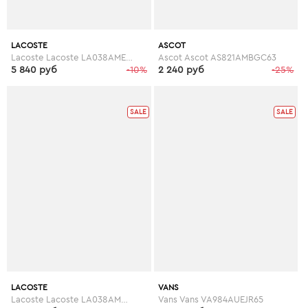
LACOSTE
ASCOT
Lacoste Lacoste LA038AMEJB02
Ascot Ascot AS821AMBGC63
5 840 руб
-10%
2 240 руб
-25%
SALE
SALE
LACOSTE
VANS
Lacoste Lacoste LA038AMHSE36
Vans Vans VA984AUEJR65