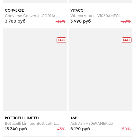
CONVERSE
VITACCI
Converse Converse CO011AMHKA40
Vitacci Vitacci VI060AMECL83
3 700 руб
-35%
3 990 руб
-60%
SALE
SALE
BOTTICELLI LIMITED
ASH
Botticelli Limited Botticelli Limited BO330AMDSV13
Ash Ash AS069AMEKI23
15 340 руб
-45%
8 190 руб
-50%