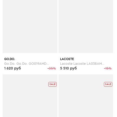
GO.DO.
LACOSTE
Go.Do. Go.Do. GO019AMDP892
Lacoste Lacoste LA038AMANI40
1 620 руб
-35%
5 510 руб
-15%
SALE
SALE