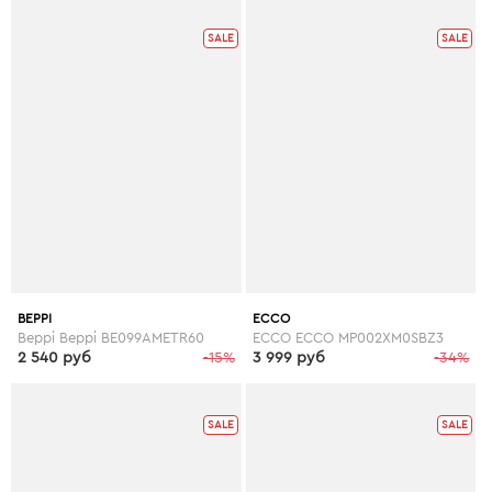
SALE
SALE
BEPPI
ECCO
Beppi Beppi BE099AMETR60
ECCO ECCO MP002XM0SBZ3
2 540 руб
-15%
3 999 руб
-34%
SALE
SALE