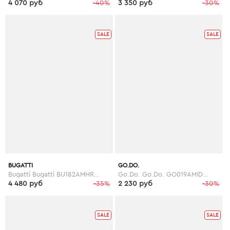
4 070 руб
-40%
3 350 руб
-30%
SALE
SALE
BUGATTI
GO.DO.
Bugatti Bugatti BU182AMHRE95
Go.Do. Go.Do. GO019AMIDH35
4 480 руб
-35%
2 230 руб
-30%
SALE
SALE