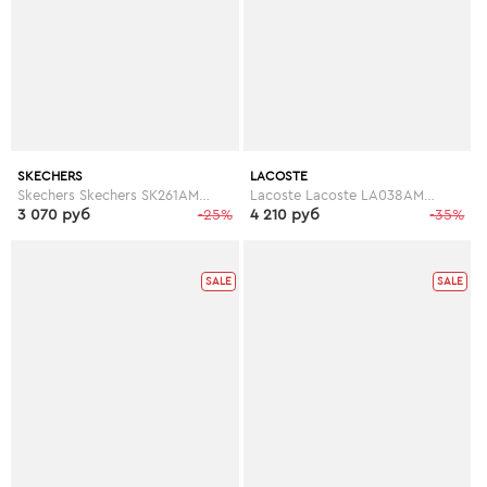
SKECHERS
LACOSTE
Skechers Skechers SK261AMICD51
Lacoste Lacoste LA038AMANI42
3 070 руб
-25%
4 210 руб
-35%
SALE
SALE