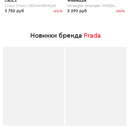
CROCS
WRANGLER
Crocs Crocs CR014AMEMQ40
Wrangler Wrangler WR224AMELL78
3 750 руб
-20%
3 290 руб
-30%
Новинки бренда
Prada