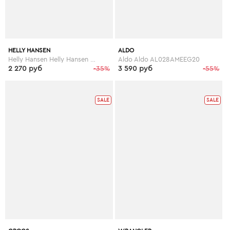
HELLY HANSEN
ALDO
Helly Hansen Helly Hansen HE012AMEBO15
Aldo Aldo AL028AMEEG20
2 270 руб
-35%
3 590 руб
-55%
SALE
SALE