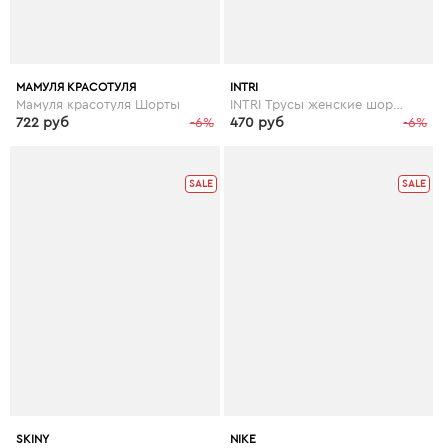
МАМУЛЯ КРАСОТУЛЯ
INTRI
Мамуля красотуля Шорты
INTRI Трусы женские шорты-мини
722 руб
-6%
470 руб
-6%
SALE
SALE
SKINY
NIKE