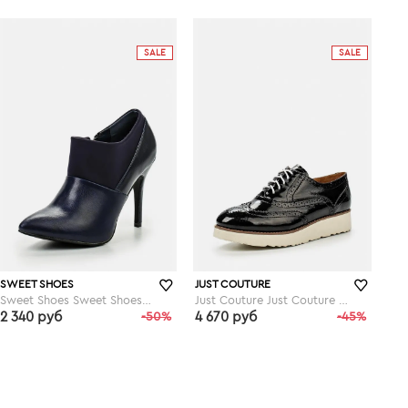
lamoda.ru
lamoda.ru
SALE
SALE
SWEET SHOES
JUST COUTURE
Sweet Shoes Sweet Shoes SW009AWGCN64
Just Couture Just Couture JU663AWIAJ89
2 340 руб
-50%
4 670 руб
-45%
lamoda.ru
lamoda.ru