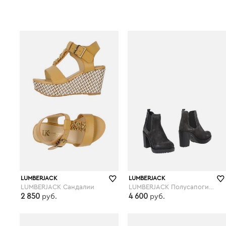
LUMBERJACK
LUMBERJACK
LUMBERJACK Сандалии
LUMBERJACK Полусапоги и высокие ботинки
2 850
4 600
руб.
руб.
yoox.com
yoox.com