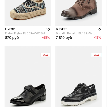
FLYFOR
BUGATTI
Flyfor Flyfor FL009AWIOE41
Bugatti Bugatti BU182AWFRF61
870 руб
-65%
7 810 руб
-15%
lamoda.ru
lamoda.ru
SALE
SALE