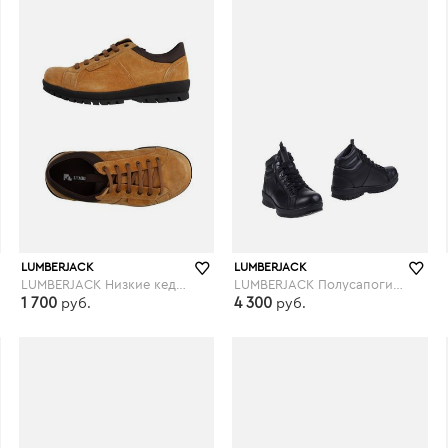
LUMBERJACK
LUMBERJACK
LUMBERJACK Низкие кеды и кроссовки
LUMBERJACK Полусапоги и высокие ботинки
1 700
4 300
руб.
руб.
yoox.com
yoox.com