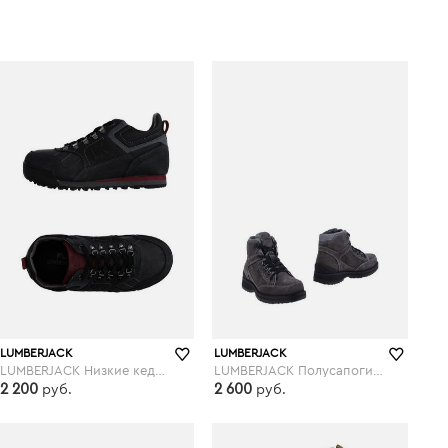
LUMBERJACK
LUMBERJACK
LUMBERJACK Низкие кеды и кроссовки
LUMBERJACK Полусапоги и высокие ботинки
2 200
2 600
руб.
руб.
yoox.com
yoox.com