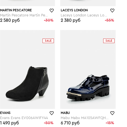
MARTIN PESCATORE
LACEYS LONDON
Martin Pescatore Martin Pescatore MA108AWFYN63
Laceys London Laceys London LA017AWDGB01
2 580 руб
-30%
2 380 руб
-55%
lamoda.ru
lamoda.ru
SALE
SALE
EVANS
MABU
Evans Evans EV006AWIFY44
Mabu Mabu MA105AWFQH61
1 490 руб
-50%
6 710 руб
-15%