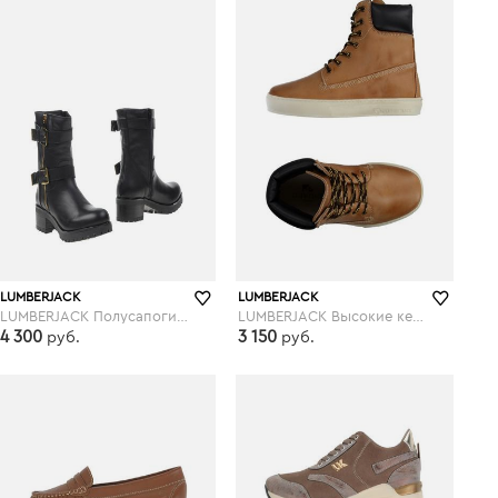
LUMBERJACK
LUMBERJACK
LUMBERJACK Полусапоги и высокие ботинки
LUMBERJACK Высокие кеды и кроссовки
4 300
3 150
руб.
руб.
yoox.com
yoox.com