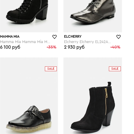
MAMMA MIA
ELCHERRY
Mamma Mia Mamma Mia MA115AWGLP98
Elcherry Elcherry EL242AWGLB91
6 100 руб
-35%
2 930 руб
-40%
lamoda.ru
lamoda.ru
SALE
SALE