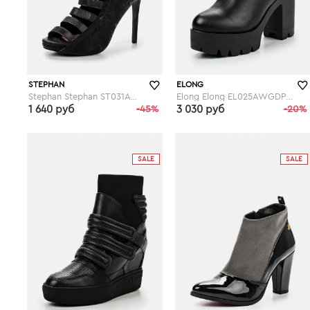
STEPHAN
ELONG
Stephan Stephan ST031AWFBU84
Elong Elong EL025AWGDP27
1 640 руб
-45%
3 030 руб
-20%
lamoda.ru
lamoda.ru
SALE
SALE