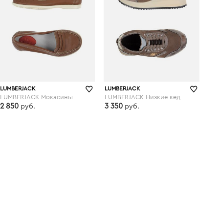
LUMBERJACK
LUMBERJACK
LUMBERJACK Мокасины
LUMBERJACK Низкие кеды и кроссовки
2 850
3 350
руб.
руб.
yoox.com