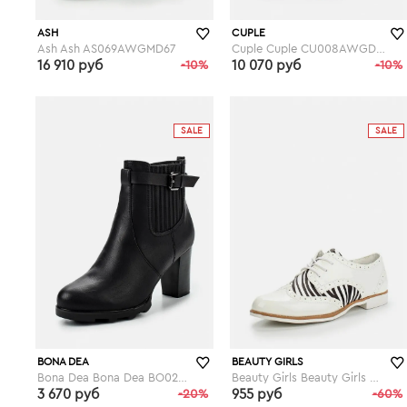
ASH
CUPLE
Ash Ash AS069AWGMD67
Cuple Cuple CU008AWGDH96
16 910 руб
-10%
10 070 руб
-10%
lamoda.ru
lamoda.ru
SALE
SALE
BONA DEA
BEAUTY GIRLS
Bona Dea Bona Dea BO027AWGEB82
Beauty Girls Beauty Girls BE035AWEVJ31
3 670 руб
-20%
955 руб
-60%