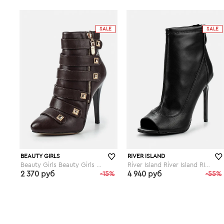
lamoda.ru
lamoda.ru
SALE
SALE
BEAUTY GIRLS
RIVER ISLAND
Beauty Girls Beauty Girls BE035AWFYW27
River Island River Island RI004AWGKB35
2 370 руб
-15%
4 940 руб
-55%
lamoda.ru
lamoda.ru