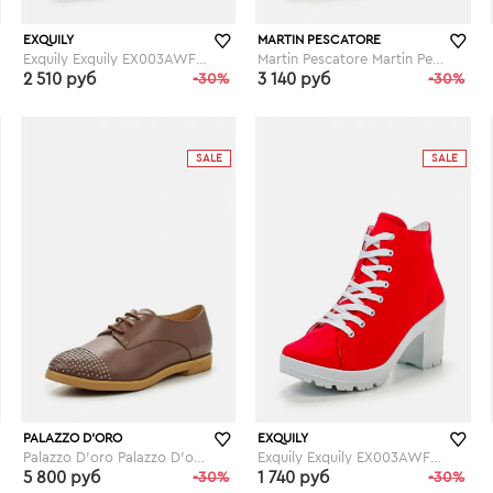
EXQUILY
MARTIN PESCATORE
Exquily Exquily EX003AWFWW04
Martin Pescatore Martin Pescatore MA108AWITA61
2 510 руб
-30%
3 140 руб
-30%
lamoda.ru
lamoda.ru
SALE
SALE
PALAZZO D'ORO
EXQUILY
Palazzo D'oro Palazzo D'oro PA001AWHYZ63
Exquily Exquily EX003AWFWW49
5 800 руб
-30%
1 740 руб
-30%