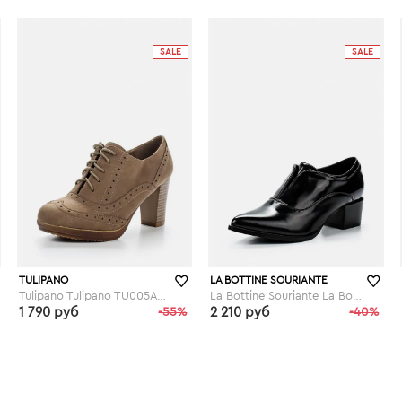
lamoda.ru
lamoda.ru
SALE
SALE
TULIPANO
LA BOTTINE SOURIANTE
Tulipano Tulipano TU005AWFQU14
La Bottine Souriante La Bottine Souriante LA062AWGLH08
1 790 руб
-55%
2 210 руб
-40%
lamoda.ru
lamoda.ru