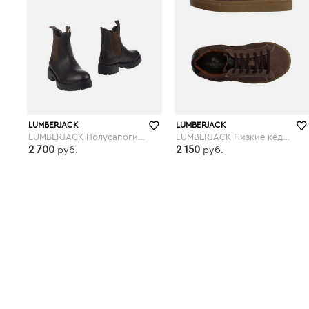
LUMBERJACK
LUMBERJACK
LUMBERJACK Полусапоги и высокие ботинки
LUMBERJACK Низкие кеды и кроссовки
2 700
2 150
руб.
руб.
yoox.com
yoox.com