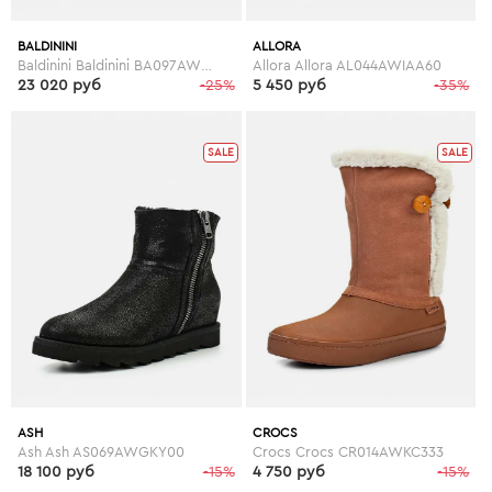
BALDININI
ALLORA
Baldinini Baldinini BA097AWESP36
Allora Allora AL044AWIAA60
23 020 руб
-25%
5 450 руб
-35%
SALE
SALE
ASH
CROCS
Ash Ash AS069AWGKY00
Crocs Crocs CR014AWKC333
18 100 руб
-15%
4 750 руб
-15%