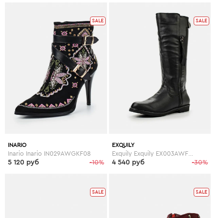
SALE
SALE
INARIO
EXQUILY
Inario Inario IN029AWGKF08
Exquily Exquily EX003AWFWW10
5 120 руб
-10%
4 540 руб
-30%
SALE
SALE