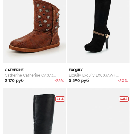
CATHERINE
EXQUILY
Catherine Catherine CA073AWGOG94
Exquily Exquily EX003AWFWW42
2 170 руб
-25%
5 590 руб
-30%
SALE
SALE