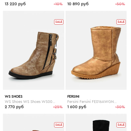
13 220 руб
-10%
10 890 руб
-50%
SALE
SALE
WS SHOES
FERSINI
WS Shoes WS Shoes WS002AWGBA14
Fersini Fersini FE016AWGNO94
2 770 руб
-25%
1 600 руб
-30%
SALE
SALE