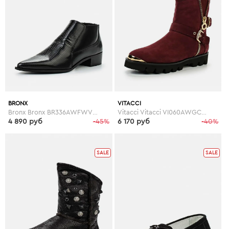
BRONX
VITACCI
Bronx Bronx BR336AWFWV74
Vitacci Vitacci VI060AWGCT76
4 890 руб
-45%
6 170 руб
-40%
SALE
SALE