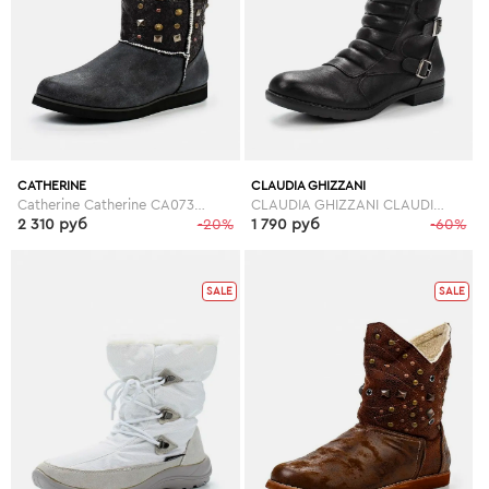
CATHERINE
CLAUDIA GHIZZANI
Catherine Catherine CA073AWGOG89
CLAUDIA GHIZZANI CLAUDIA GHIZZANI CL006AWGBN44
2 310 руб
-20%
1 790 руб
-60%
SALE
SALE