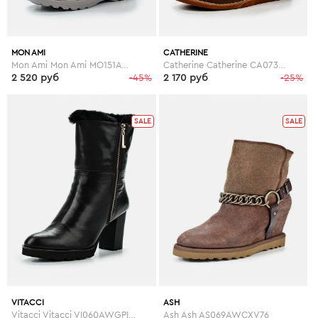
MON AMI
CATHERINE
Mon Ami Mon Ami MO151AWGBR95
Catherine Catherine CA073AWGOG97
2 520 руб
-45%
2 170 руб
-25%
SALE
SALE
VITACCI
ASH
Vitacci Vitacci VI060AWGPI38
Ash Ash AS069AWCXV76