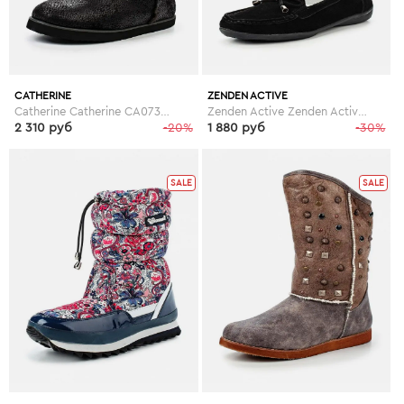
CATHERINE
ZENDEN ACTIVE
Catherine Catherine CA073AWGOG93
Zenden Active Zenden Active ZE008AWFYV79
2 310 руб
-20%
1 880 руб
-30%
SALE
SALE