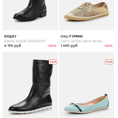
EXQUILY
CALL IT SPRING
Exquily Exquily EX003AWFWW44
Call It Spring Call It Spring CA052AWEFC55
4 190 руб
-30%
1 490 руб
-25%
SALE
SALE