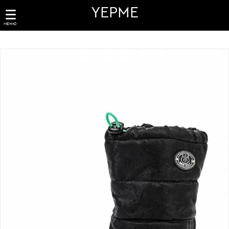
YEPME
МЕНЮ