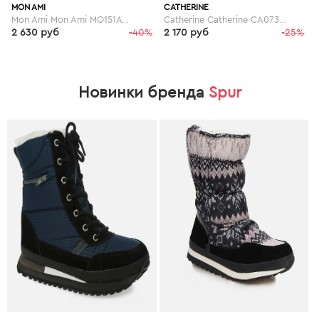
MON AMI
CATHERINE
Mon Ami Mon Ami MO151AWGBT55
Catherine Catherine CA073AWGOG91
2 630 руб
-40%
2 170 руб
-25%
Новинки бренда
Spur