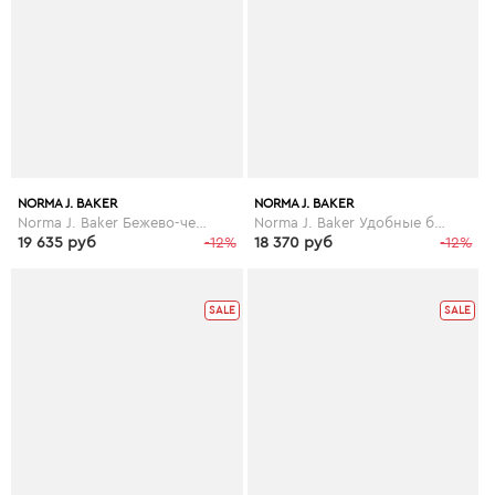
NORMA J. BAKER
NORMA J. BAKER
Norma J. Baker Бежево-черные женские босоножки Norma J. Baker с удобной танкеткой
Norma J. Baker Удобные бежево-желтые босоножки NORMA J.BAKER лето 2013
19 635 руб
-12%
18 370 руб
-12%
SALE
SALE