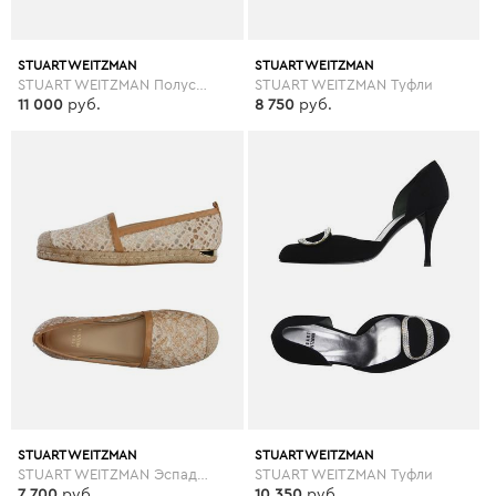
STUART WEITZMAN
STUART WEITZMAN
STUART WEITZMAN Полусапоги и высокие ботинки
STUART WEITZMAN Туфли
11 000
руб.
8 750
руб.
STUART WEITZMAN
STUART WEITZMAN
STUART WEITZMAN Эспадрильи
STUART WEITZMAN Туфли
7 700
руб.
10 350
руб.