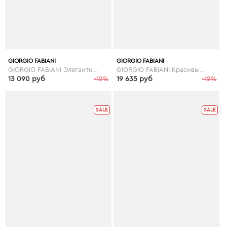
GIORGIO FABIANI
GIORGIO FABIANI
GIORGIO FABIANI Элегантные кожаные женские босоножки бренда Giorgio Fabiani на танкетке
GIORGIO FABIANI Красивые женские босоножки итальянского бренда Giorgio Fabiani
13 090 руб
-12%
19 635 руб
-12%
SALE
SALE