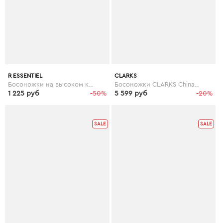
R ESSENTIEL
CLARKS
Босоножки на высоком каблуке R ESSENTIEL
Босоножки CLARKS Chinaberry pop
1 225 руб
-50%
5 599 руб
-20%
SALE
SALE