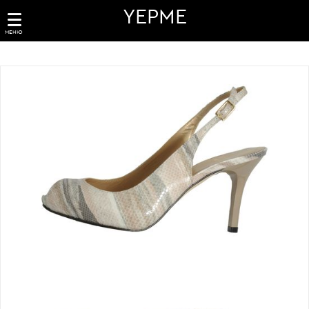
YEPME
МЕНЮ