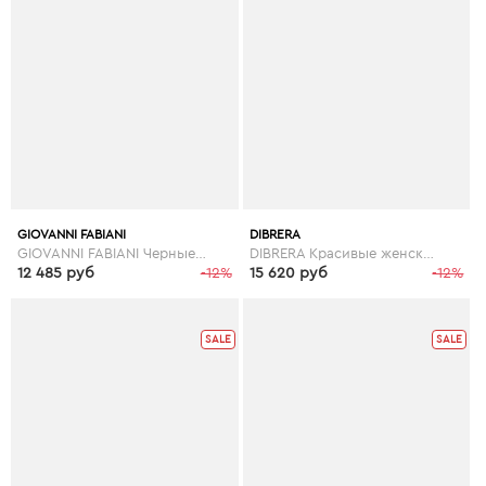
GIOVANNI FABIANI
DIBRERA
GIOVANNI FABIANI Черные кожаные женские босоножки Giorgio Fabiani на невысоком каблуке
DIBRERA Красивые женские босоножки итальянского бренда Dibrera
12 485 руб
-12%
15 620 руб
-12%
SALE
SALE