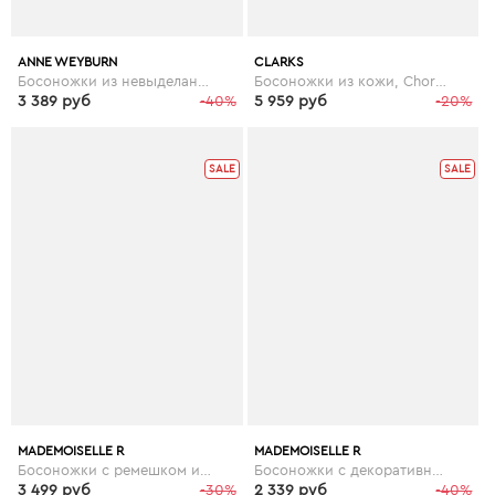
ANNE WEYBURN
CLARKS
Босоножки из невыделанной кожи
Босоножки из кожи, Chorus Gia от Clark
3 389 руб
-40%
5 959 руб
-20%
SALE
SALE
MADEMOISELLE R
MADEMOISELLE R
Босоножки с ремешком и шнуровкой
Босоножки с декоративной отделкой
3 499 руб
-30%
2 339 руб
-40%