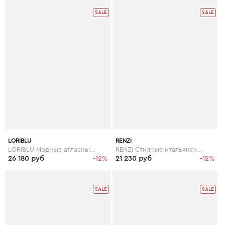
SALE
SALE
LORIBLU
RENZI
LORIBLU Модные атласные итальянские босоножки Loriblu со стразами
RENZI Стилные итальянские кожаные женские босоножки бренда Renzi
26 180 руб
-12%
21 230 руб
-12%
SALE
SALE