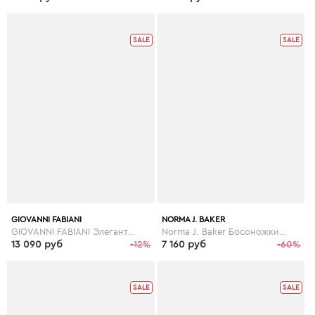
SALE
SALE
GIOVANNI FABIANI
NORMA J. BAKER
GIOVANNI FABIANI Элегантые светло-коричневые кожаные женские босоножки Giorgio Fabiani на танкетке
Norma J. Baker Босоножки Norma J. Baker
13 090 руб
-12%
7 160 руб
-60%
SALE
SALE