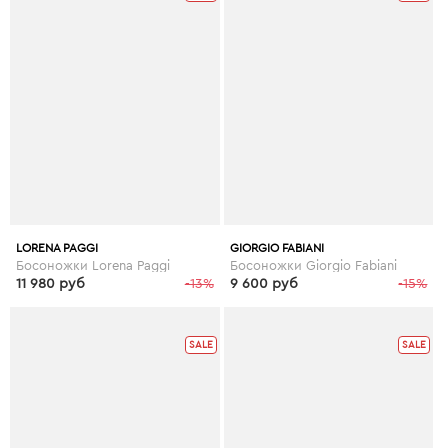
LORENA PAGGI
GIORGIO FABIANI
Босоножки Lorena Paggi
Босоножки Giorgio Fabiani
11 980 руб
-13%
9 600 руб
-15%
SALE
SALE