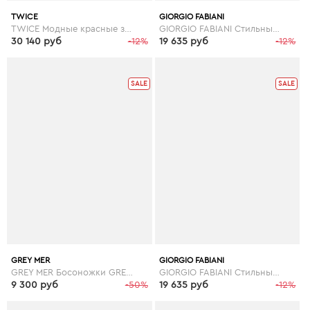
TWICE
GIORGIO FABIANI
TWICE Модные красные замшевые женские босоножки марки TWICE на пильке и платформе
GIORGIO FABIANI Стильные белые босоножки Giorgio Fabiani на широком каблуке
30 140 руб
-12%
19 635 руб
-12%
SALE
SALE
GREY MER
GIORGIO FABIANI
GREY MER Босоножки GREY MER
GIORGIO FABIANI Стильные черные босоножки Giorgio Fabiani на танкетке
9 300 руб
-50%
19 635 руб
-12%