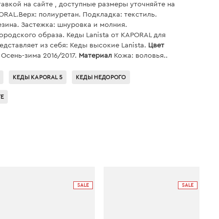
тавкой на сайте , доступные размеры уточняйте на
ORAL.Верх: полиуретан. Подкладка: текстиль.
зина. Застежка: шнуровка и молния.
родского образа. Кеды Lanista от KAPORAL для
ставляет из себя: Кеды высокие Lanista.
Цвет
Осень-зима 2016/2017.
Материал
Кожа: воловья..
КЕДЫ KAPORAL 5
КЕДЫ НЕДОРОГО
TE
SALE
SALE