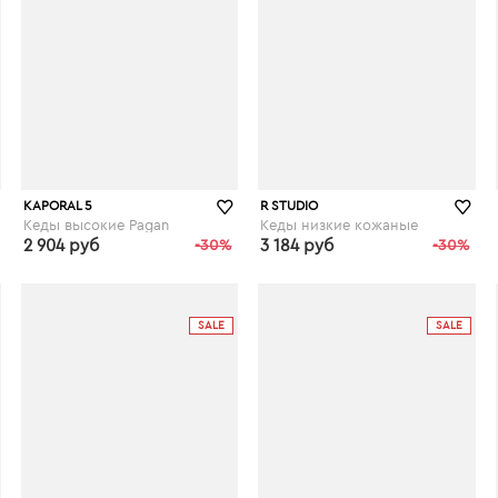
KAPORAL 5
R STUDIO
Кеды высокие Pagan
Кеды низкие кожаные
2 904 руб
-30%
3 184 руб
-30%
laredoute.ru
laredoute.ru
SALE
SALE