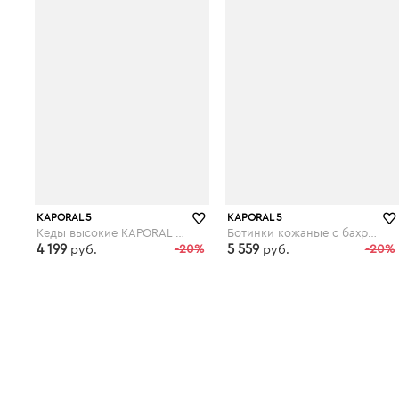
KAPORAL 5
KAPORAL 5
Кеды высокие KAPORAL SOFIA
Ботинки кожаные с бахромой, WESTY
4 199
-20%
5 559
-20%
руб.
руб.
laredoute.ru
laredoute.ru