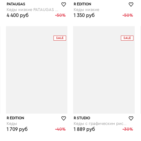
PATAUGAS
R ÉDITION
Кеды низкие PATAUGAS Ride
Кеды низкие
4 400 руб
-50%
1 350 руб
-50%
laredoute.ru
laredoute.ru
SALE
SALE
R ÉDITION
R STUDIO
Кеды
Кеды с графическим рисунком
1 709 руб
-40%
1 889 руб
-30%
laredoute.ru