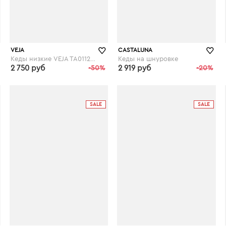
VEJA
CASTALUNA
Кеды низкие VEJA TA011286 TAUA
Кеды на шнуровке
2 750 руб
-50%
2 919 руб
-20%
laredoute.ru
laredoute.ru
SALE
SALE