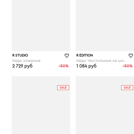
R STUDIO
R ÉDITION
Кеды кожаные
Кеды текстильные на шнуровке
2 729 руб
-30%
1 084 руб
-30%
laredoute.ru
laredoute.ru
SALE
SALE