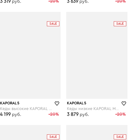
3 319
-20%
3 639
-20%
руб.
руб.
laredoute.ru
laredoute.ru
SALE
SALE
KAPORAL 5
KAPORAL 5
Кеды высокие KAPORAL MARLON
Кеды низкие KAPORAL MAG
4 199
-20%
3 879
-20%
руб.
руб.
laredoute.ru
laredoute.ru
SALE
SALE