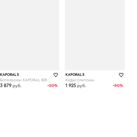
KAPORAL 5
KAPORAL 5
Ботильоны KAPORAL BIRMA
Кеды-слипоны
3 879
-20%
1 925
-50%
руб.
руб.