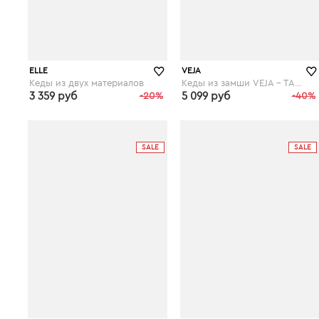
ELLE
VEJA
Кеды из двух материалов
Кеды из замши VEJA - TAUA MID FURED
3 359 руб
-20%
5 099 руб
-40%
laredoute.ru
laredoute.ru
SALE
SALE