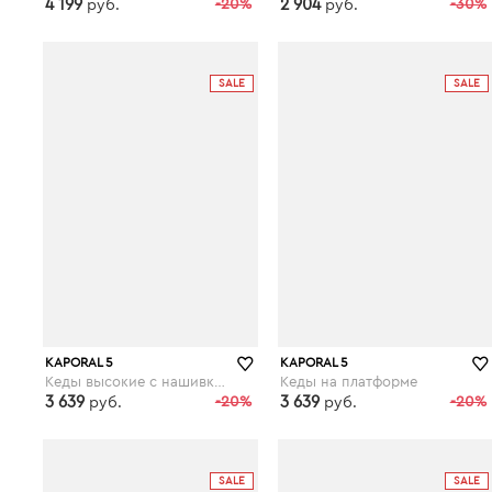
4 199
-20%
2 904
-30%
руб.
руб.
laredoute.ru
laredoute.ru
SALE
SALE
KAPORAL 5
KAPORAL 5
Кеды высокие с нашивкой SNATCHY
Кеды на платформе
3 639
-20%
3 639
-20%
руб.
руб.
laredoute.ru
laredoute.ru
SALE
SALE