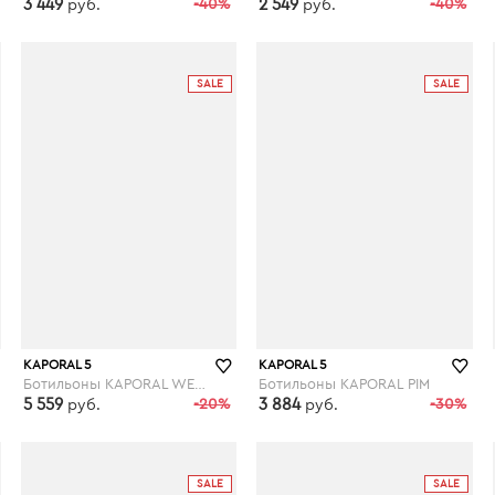
3 449
-40%
2 549
-40%
руб.
руб.
laredoute.ru
laredoute.ru
SALE
SALE
KAPORAL 5
KAPORAL 5
Ботильоны KAPORAL WESTY
Ботильоны KAPORAL PIM
5 559
-20%
3 884
-30%
руб.
руб.
laredoute.ru
SALE
SALE