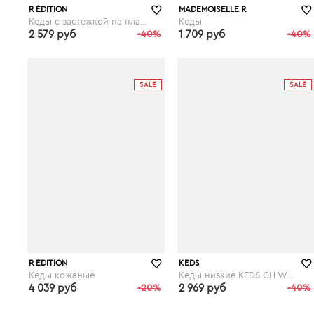
R ÉDITION
MADEMOISELLE R
Кеды с застежкой на планки-велкро
Кеды
2 579 руб
-40%
1 709 руб
-40%
laredoute.ru
laredoute.ru
SALE
SALE
R ÉDITION
KEDS
Кеды кожаные
Кеды низкие KEDS CH Woven Stripe
4 039 руб
-20%
2 969 руб
-40%
laredoute.ru
laredoute.ru