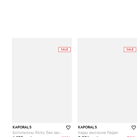
SALE
SALE
KAPORAL 5
KAPORAL 5
Ботильоны Ricky без застежки и с ремешками на пряжках
Кеды высокие Pagan