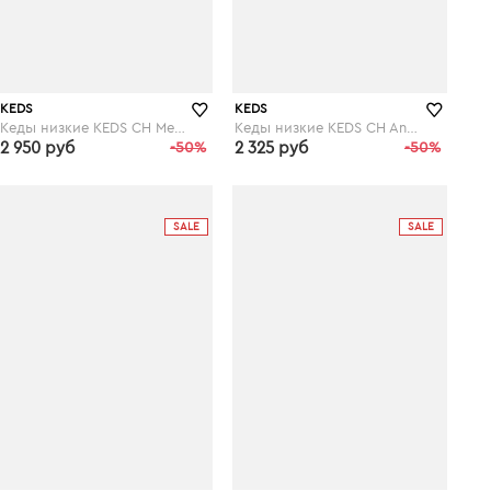
KEDS
KEDS
Кеды низкие KEDS CH Metallic Leather
Кеды низкие KEDS CH Animals
2 950 руб
-50%
2 325 руб
-50%
laredoute.ru
laredoute.ru
SALE
SALE