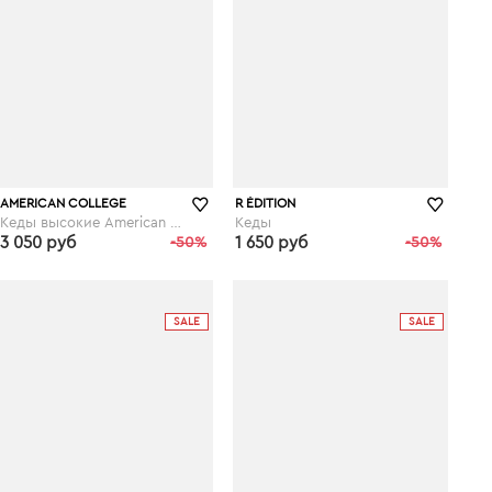
AMERICAN COLLEGE
R ÉDITION
Кеды высокие American College Koala
Кеды
3 050 руб
-50%
1 650 руб
-50%
laredoute.ru
laredoute.ru
SALE
SALE