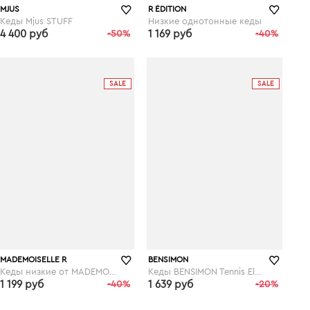
MJUS
R ÉDITION
Кеды Mjus STUFF
Низкие однотонные кеды
4 400 руб
-50%
1 169 руб
-40%
laredoute.ru
SALE
SALE
MADEMOISELLE R
BENSIMON
Кеды низкие от MADEMOISELLE R
Кеды BENSIMON Tennis Elastique Femme
1 199 руб
-40%
1 639 руб
-20%
laredoute.ru