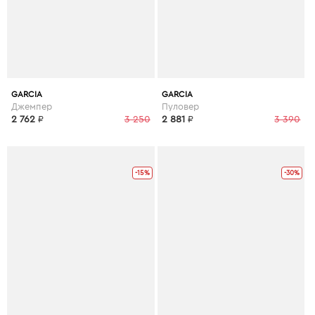
GARCIA
GARCIA
Джемпер
Пуловер
2 762
₽
3 250
2 881
₽
3 390
-15%
-30%