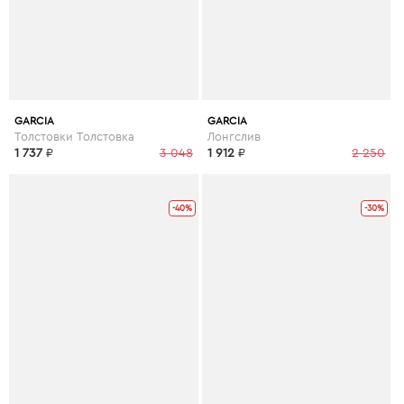
GARCIA
GARCIA
Толстовки Толстовка
Лонгслив
1 737
₽
3 048
1 912
₽
2 250
-40%
-30%