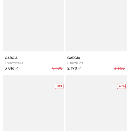
GARCIA
GARCIA
Толстовка
Свитшот
3 816
₽
4 490
2 190
₽
3 650
-30%
-40%