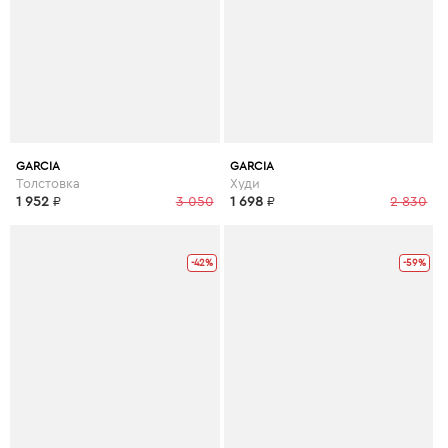
GARCIA
GARCIA
Толстовка
Худи
1 952
₽
3 050
1 698
₽
2 830
-42%
-59%