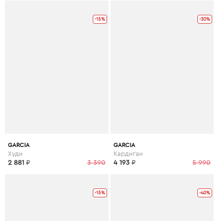
-15%
-30%
GARCIA
GARCIA
Худи
Кардиган
2 881
₽
3 390
4 193
₽
5 990
-15%
-40%