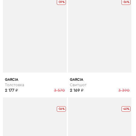
-39%
-36%
GARCIA
GARCIA
Толстовка
Свитшот
2 177
₽
3 570
2 169
₽
3 390
-36%
-40%