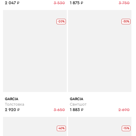
2 047
₽
3 530
1 875
₽
3 750
-20%
-30%
GARCIA
GARCIA
Толстовка
Свитшот
2 920
₽
3 650
1 883
₽
2 690
-40%
-15%