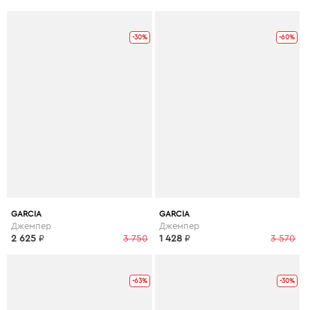
-30%
-60%
GARCIA
GARCIA
Джемпер
Джемпер
2 625
₽
3 750
1 428
₽
3 570
-63%
-30%