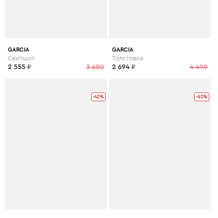
GARCIA
GARCIA
Свитшот
Толстовка
2 555
₽
3 650
2 694
₽
4 490
-42%
-62%