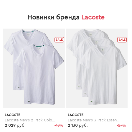
Новинки бренда
Lacoste
SALE
SALE
LACOSTE
LACOSTE
Lacoste Men's 2-Pack Colours Cotton Stretch V-Neck T-Shirt
Lacoste Men's 3-Pack Essentials Cotton V-Neck T-Shirt
2 029
руб.
-19%
2 130
руб.
-27%