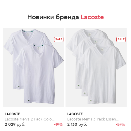
Новинки бренда
Lacoste
SALE
SALE
LACOSTE
LACOSTE
Lacoste Men's 2-Pack Colours Cotton Stretch V-Neck T-Shirt
Lacoste Men's 3-Pack Essentials Cotton V-Neck T-Shirt
2 029
руб.
-19%
2 130
руб.
-27%