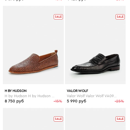
SALE
SALE
H BY HUDSON
VALOR WOLF
H by Hudson H by Hudson HB001AMEJX07
Valor Wolf Valor Wolf VA090AMGMD21
8 750 руб
-15%
5 990 руб
-25%
SALE
SALE