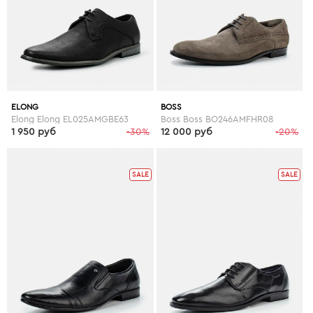
ELONG
BOSS
Elong Elong EL025AMGBE63
Boss Boss BO246AMFHR08
1 950 руб
-30%
12 000 руб
-20%
SALE
SALE