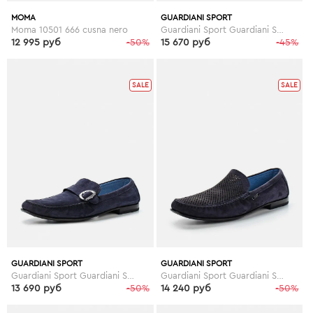
MOMA
GUARDIANI SPORT
Moma 10501 666 cusna nero
Guardiani Sport Guardiani Sport GU013AMDYC68
12 995 руб
-50%
15 670 руб
-45%
SALE
SALE
GUARDIANI SPORT
GUARDIANI SPORT
Guardiani Sport Guardiani Sport GU013AMDYC77
Guardiani Sport Guardiani Sport GU013AMDYC69
13 690 руб
-50%
14 240 руб
-50%