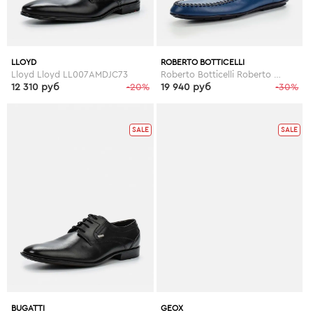
LLOYD
ROBERTO BOTTICELLI
Lloyd Lloyd LL007AMDJC73
Roberto Botticelli Roberto Botticelli RO233AMDSV93
12 310 руб
-20%
19 940 руб
-30%
SALE
SALE
BUGATTI
GEOX