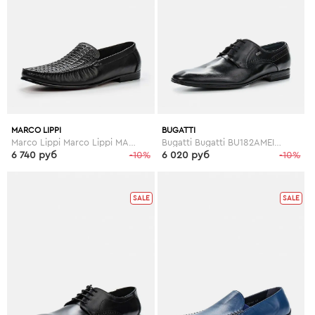
MARCO LIPPI
BUGATTI
Marco Lippi Marco Lippi MA241AMEMN91
Bugatti Bugatti BU182AMEIV19
6 740 руб
-10%
6 020 руб
-10%
SALE
SALE