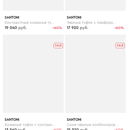
SANTONI
SANTONI
Контрастные кожаные туфли
Черные туфли с перфорированной отделкой
19 040
руб.
-60%
17 920
руб.
-60%
SALE
SALE
SANTONI
SANTONI
Кожаные туфли с контрастной подошвой
Сине-черные комбинированные броги
13 560
руб.
-60%
15 320
руб.
-60%