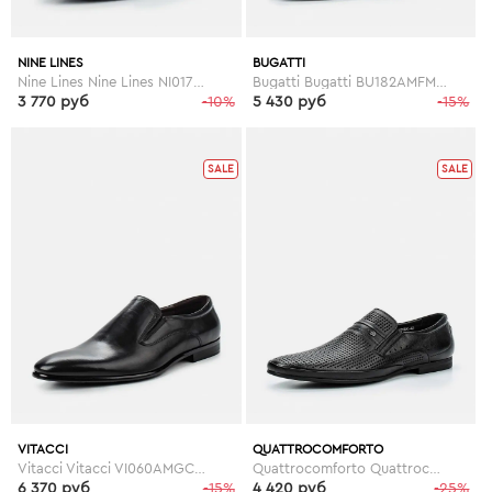
NINE LINES
BUGATTI
Nine Lines Nine Lines NI017AMGFT94
Bugatti Bugatti BU182AMFMN65
3 770 руб
-10%
5 430 руб
-15%
SALE
SALE
VITACCI
QUATTROCOMFORTO
Vitacci Vitacci VI060AMGCX51
Quattrocomforto Quattrocomforto QU003AMERS02
6 370 руб
-15%
4 420 руб
-25%