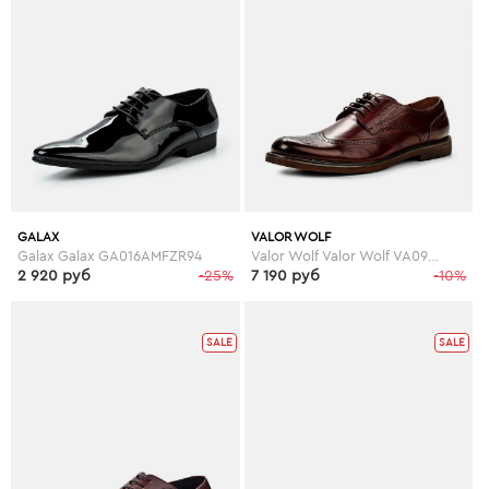
GALAX
VALOR WOLF
Galax Galax GA016AMFZR94
Valor Wolf Valor Wolf VA090AMGMD30
2 920 руб
-25%
7 190 руб
-10%
SALE
SALE