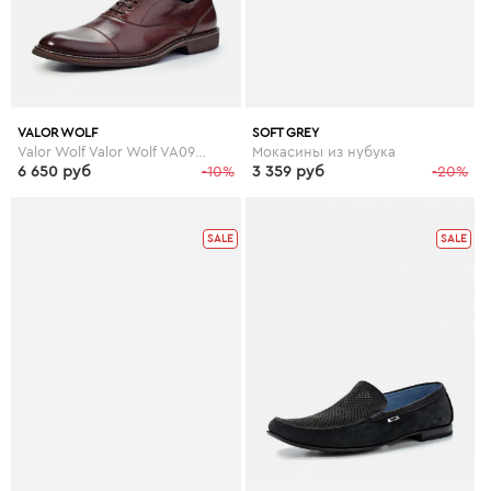
VALOR WOLF
SOFT GREY
Valor Wolf Valor Wolf VA090AMJB602
Мокасины из нубука
6 650 руб
-10%
3 359 руб
-20%
SALE
SALE