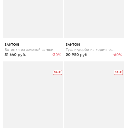
SANTONI
SANTONI
Ботинки из зеленой замши
Туфли-дерби из коричневой кожи
31 640
руб.
-30%
20 920
руб.
-60%
SALE
SALE