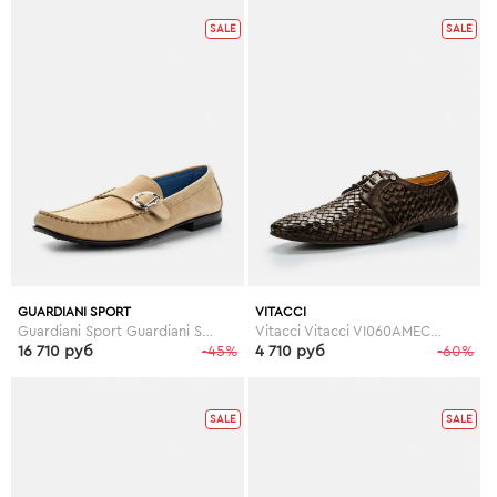
SALE
SALE
GUARDIANI SPORT
VITACCI
Guardiani Sport Guardiani Sport GU013AMDYC78
Vitacci Vitacci VI060AMECM62
16 710 руб
-45%
4 710 руб
-60%
SALE
SALE