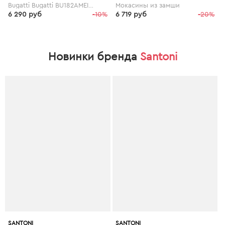
Bugatti Bugatti BU182AMEIV30
Мокасины из замши
6 290 руб
-10%
6 719 руб
-20%
Новинки бренда
Santoni
SANTONI
SANTONI