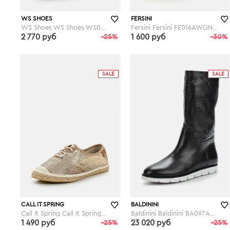
WS SHOES
FERSINI
WS Shoes WS Shoes WS002AWGBA14
Fersini Fersini FE016AWGNO94
2 770 руб
-25%
1 600 руб
-30%
lamoda.ru
lamoda.ru
SALE
SALE
CALL IT SPRING
BALDININI
Call It Spring Call It Spring CA052AWEFC55
Baldinini Baldinini BA097AWESP36
1 490 руб
-25%
23 020 руб
-25%