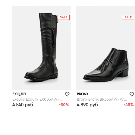
lamoda.ru
lamoda.ru
SALE
SALE
EXQUILY
BRONX
Exquily Exquily EX003AWFWW10
Bronx Bronx BR336AWFWV74
4 540 руб
-30%
4 890 руб
-45%
lamoda.ru
lamoda.ru