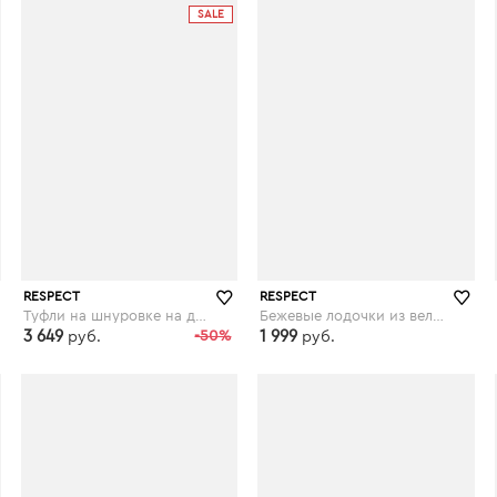
SALE
RESPECT
RESPECT
Туфли на шнуровке на декорированном каблуке
Бежевые лодочки из велюра на высокой шпильке
3 649
-50%
1 999
руб.
руб.
respect-shoes.ru
respect-shoes.ru