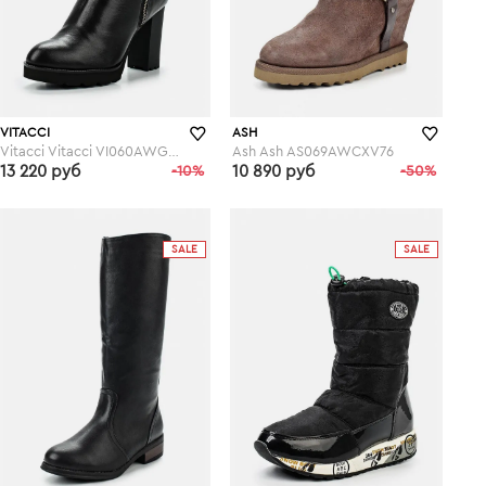
VITACCI
ASH
Vitacci Vitacci VI060AWGPI38
Ash Ash AS069AWCXV76
13 220 руб
-10%
10 890 руб
-50%
lamoda.ru
lamoda.ru
SALE
SALE