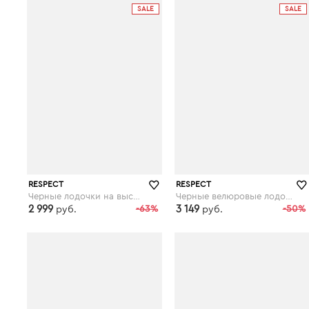
SALE
SALE
RESPECT
RESPECT
Черные лодочки на высокой шпильке с декором
Черные велюровые лодочки на высоком каблуке
2 999
-63%
3 149
-50%
руб.
руб.
respect-shoes.ru
respect-shoes.ru