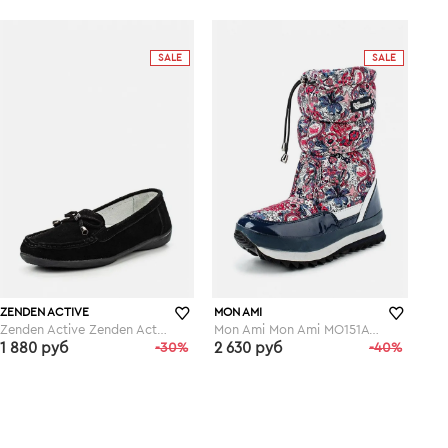
lamoda.ru
lamoda.ru
SALE
SALE
ZENDEN ACTIVE
MON AMI
Zenden Active Zenden Active ZE008AWFYV79
Mon Ami Mon Ami MO151AWGBT55
1 880 руб
-30%
2 630 руб
-40%
lamoda.ru
lamoda.ru