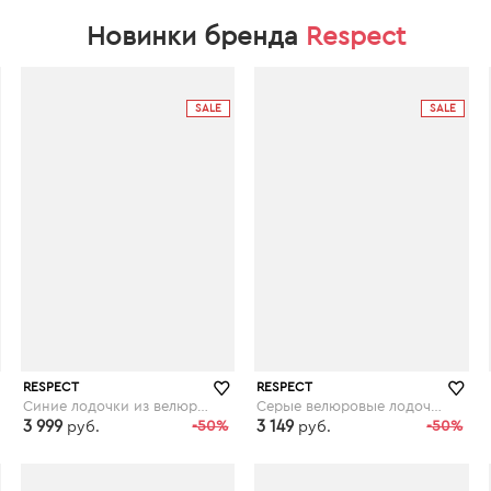
Новинки бренда
Respect
SALE
SALE
RESPECT
RESPECT
Синие лодочки из велюра с декором
Серые велюровые лодочки на декорированном каблуке
3 999
-50%
3 149
-50%
руб.
руб.
respect-shoes.ru
respect-shoes.ru