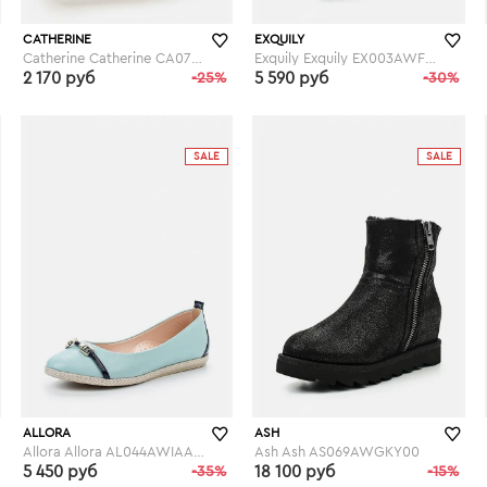
CATHERINE
EXQUILY
Catherine Catherine CA073AWGOG94
Exquily Exquily EX003AWFWW42
2 170 руб
-25%
5 590 руб
-30%
lamoda.ru
lamoda.ru
SALE
SALE
ALLORA
ASH
Allora Allora AL044AWIAA60
Ash Ash AS069AWGKY00
5 450 руб
-35%
18 100 руб
-15%