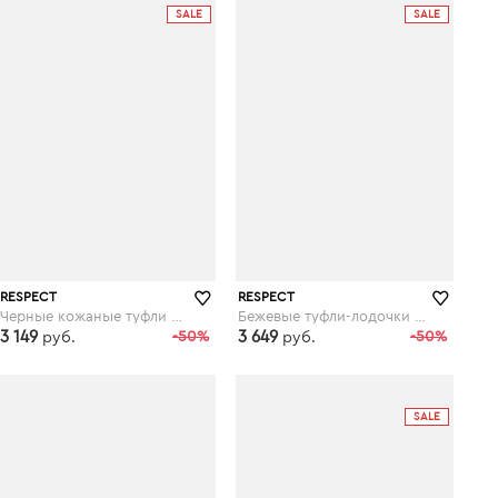
SALE
SALE
RESPECT
RESPECT
Черные кожаные туфли на шнуровке
Бежевые туфли-лодочки из лакированной кожи
3 149
-50%
3 649
-50%
руб.
руб.
respect-shoes.ru
respect-shoes.ru
SALE