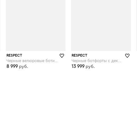
RESPECT
RESPECT
Черные велюровые ботильоны на меху
Черные ботфорты с декором по ранту
8 999
13 999
руб.
руб.
respect-shoes.ru
respect-shoes.ru