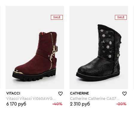
lamoda.ru
lamoda.ru
SALE
SALE
VITACCI
CATHERINE
Vitacci Vitacci VI060AWGCT76
Catherine Catherine CA073AWGOG93
6 170 руб
-40%
2 310 руб
-20%
lamoda.ru
lamoda.ru