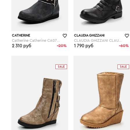
CATHERINE
CLAUDIA GHIZZANI
Catherine Catherine CA073AWGOG89
CLAUDIA GHIZZANI CLAUDIA GHIZZANI CL006AWGBN44
2 310 руб
-20%
1 790 руб
-60%
lamoda.ru
lamoda.ru
SALE
SALE