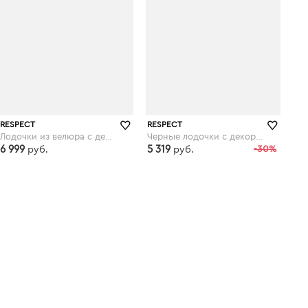
RESPECT
RESPECT
Лодочки из велюра с декоративной деталью
Черные лодочки с декорированным рантом
6 999
5 319
-30%
руб.
руб.
respect-shoes.ru
respect-shoes.ru