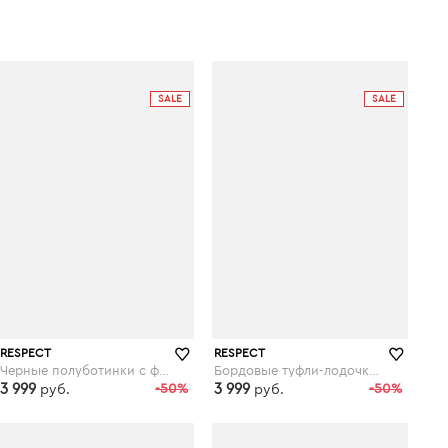
SALE
SALE
RESPECT
RESPECT
Черные полуботинки с фигурным кантом
Бордовые туфли-лодочки на высоком плоском каблуке
3 999
-50%
3 999
-50%
руб.
руб.
respect-shoes.ru
respect-shoes.ru