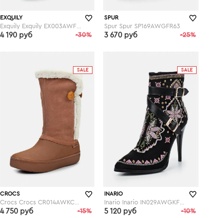
EXQUILY
SPUR
Exquily Exquily EX003AWFWW44
Spur Spur SP169AWGFR63
4 190 руб
-30%
3 670 руб
-25%
lamoda.ru
lamoda.ru
SALE
SALE
CROCS
INARIO
Crocs Crocs CR014AWKC333
Inario Inario IN029AWGKF08
4 750 руб
-15%
5 120 руб
-10%