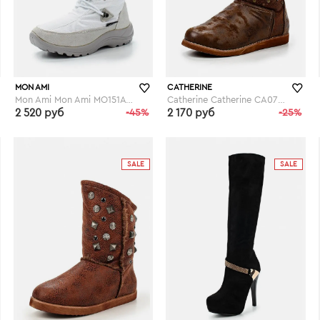
MON AMI
CATHERINE
Mon Ami Mon Ami MO151AWGBR95
Catherine Catherine CA073AWGOG97
2 520 руб
-45%
2 170 руб
-25%
lamoda.ru
lamoda.ru
SALE
SALE