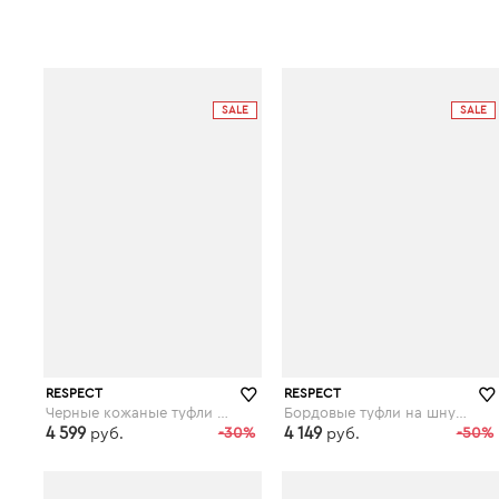
SALE
SALE
RESPECT
RESPECT
Черные кожаные туфли на шнуровке
Бордовые туфли на шнуровке
4 599
-30%
4 149
-50%
руб.
руб.
respect-shoes.ru
respect-shoes.ru