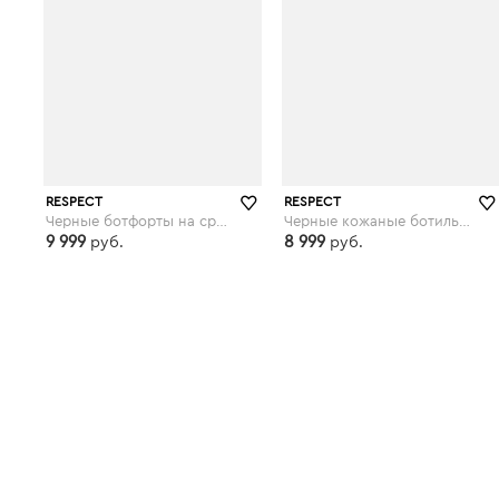
RESPECT
RESPECT
Черные ботфорты на среднем каблуке
Черные кожаные ботильоны на меху
9 999
8 999
руб.
руб.
respect-shoes.ru
respect-shoes.ru