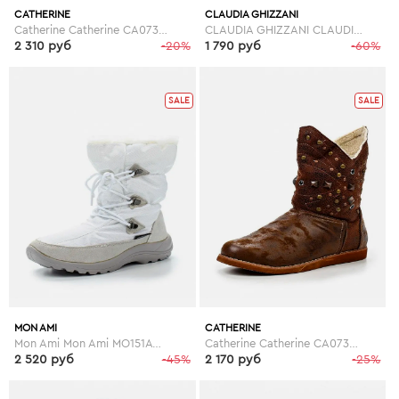
CATHERINE
CLAUDIA GHIZZANI
Catherine Catherine CA073AWGOG89
CLAUDIA GHIZZANI CLAUDIA GHIZZANI CL006AWGBN44
2 310 руб
-20%
1 790 руб
-60%
SALE
SALE
MON AMI
CATHERINE
Mon Ami Mon Ami MO151AWGBR95
Catherine Catherine CA073AWGOG97
2 520 руб
-45%
2 170 руб
-25%