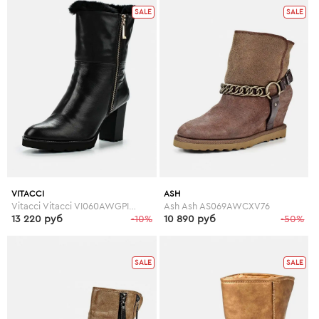
SALE
SALE
VITACCI
ASH
Vitacci Vitacci VI060AWGPI38
Ash Ash AS069AWCXV76
13 220 руб
-10%
10 890 руб
-50%
SALE
SALE