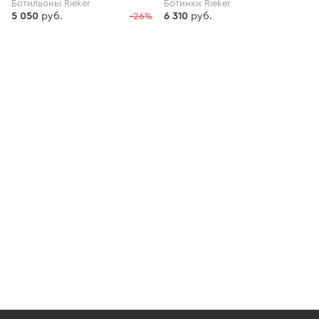
Ботильоны Rieker
Ботинки Rieker
5 050
руб.
-26%
6 310
руб.