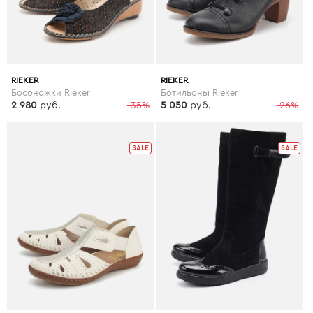
RIEKER
RIEKER
Босоножки Rieker
Ботильоны Rieker
2 980
руб.
-35%
5 050
руб.
-26%
SALE
SALE