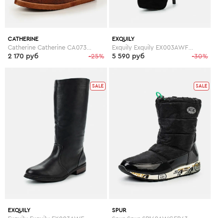
CATHERINE
EXQUILY
Catherine Catherine CA073AWGOG94
Exquily Exquily EX003AWFWW42
2 170 руб
-25%
5 590 руб
-30%
SALE
SALE
EXQUILY
SPUR