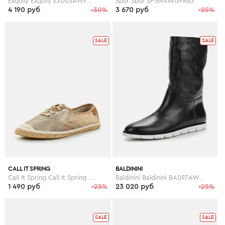
Exquily Exquily EX003AWFWW44
Spur Spur SP169AWGFR63
4 190 руб
-30%
3 670 руб
-25%
SALE
SALE
CALL IT SPRING
BALDININI
Call It Spring Call It Spring CA052AWEFC55
Baldinini Baldinini BA097AWESP36
1 490 руб
-25%
23 020 руб
-25%
SALE
SALE