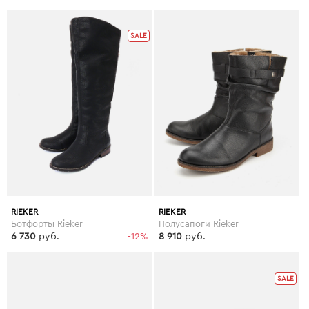
SALE
RIEKER
RIEKER
Ботфорты Rieker
Полусапоги Rieker
6 730
руб.
-12%
8 910
руб.
SALE