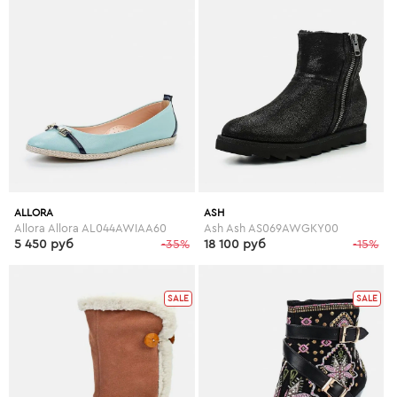
ALLORA
ASH
Allora Allora AL044AWIAA60
Ash Ash AS069AWGKY00
5 450 руб
-35%
18 100 руб
-15%
SALE
SALE