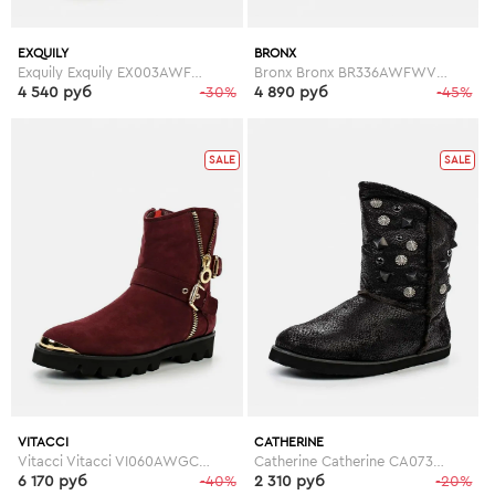
EXQUILY
BRONX
Exquily Exquily EX003AWFWW10
Bronx Bronx BR336AWFWV74
4 540 руб
-30%
4 890 руб
-45%
SALE
SALE
VITACCI
CATHERINE
Vitacci Vitacci VI060AWGCT76
Catherine Catherine CA073AWGOG93
6 170 руб
-40%
2 310 руб
-20%