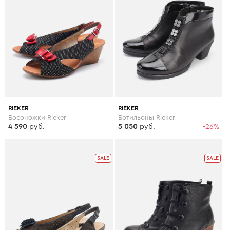
RIEKER
RIEKER
Босоножки Rieker
Ботильоны Rieker
4 590
руб.
5 050
руб.
-26%
SALE
SALE