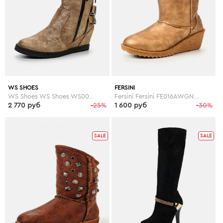
WS SHOES
FERSINI
WS Shoes WS Shoes WS002AWGBA14
Fersini Fersini FE016AWGNO94
2 770 руб
-25%
1 600 руб
-30%
SALE
SALE