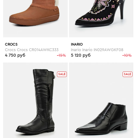
CROCS
INARIO
Crocs Crocs CR014AWKC333
Inario Inario IN029AWGKF08
4 750 руб
-15%
5 120 руб
-10%
SALE
SALE