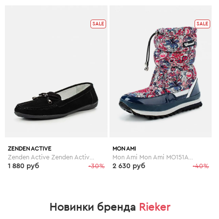
SALE
SALE
ZENDEN ACTIVE
MON AMI
Zenden Active Zenden Active ZE008AWFYV79
Mon Ami Mon Ami MO151AWGBT55
1 880 руб
-30%
2 630 руб
-40%
Новинки бренда
Rieker