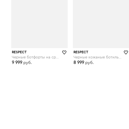
RESPECT
RESPECT
Черные ботфорты на среднем каблуке
Черные кожаные ботильоны на меху
9 999
8 999
руб.
руб.
respect-shoes.ru
respect-shoes.ru