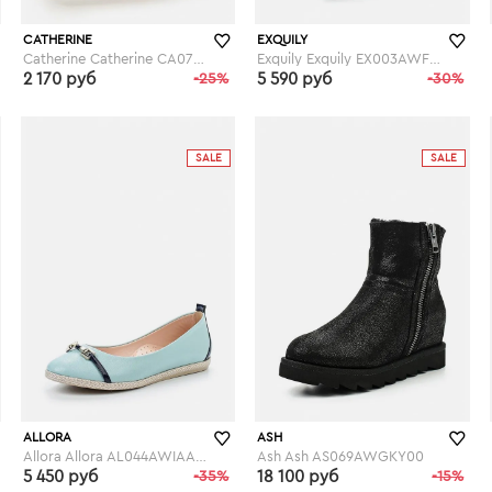
CATHERINE
EXQUILY
Catherine Catherine CA073AWGOG94
Exquily Exquily EX003AWFWW42
2 170 руб
-25%
5 590 руб
-30%
lamoda.ru
lamoda.ru
SALE
SALE
ALLORA
ASH
Allora Allora AL044AWIAA60
Ash Ash AS069AWGKY00
5 450 руб
-35%
18 100 руб
-15%