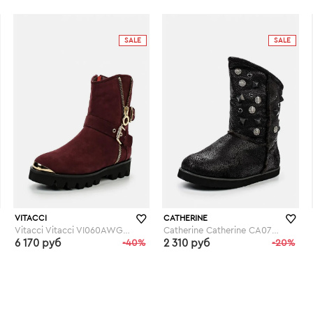
lamoda.ru
lamoda.ru
SALE
SALE
VITACCI
CATHERINE
Vitacci Vitacci VI060AWGCT76
Catherine Catherine CA073AWGOG93
6 170 руб
-40%
2 310 руб
-20%
lamoda.ru
lamoda.ru