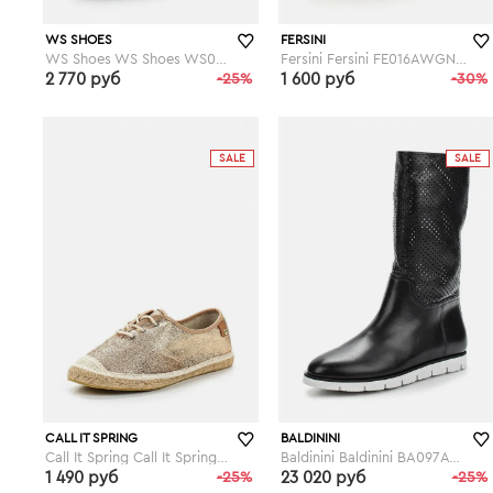
WS SHOES
FERSINI
WS Shoes WS Shoes WS002AWGBA14
Fersini Fersini FE016AWGNO94
2 770 руб
-25%
1 600 руб
-30%
lamoda.ru
lamoda.ru
SALE
SALE
CALL IT SPRING
BALDININI
Call It Spring Call It Spring CA052AWEFC55
Baldinini Baldinini BA097AWESP36
1 490 руб
-25%
23 020 руб
-25%