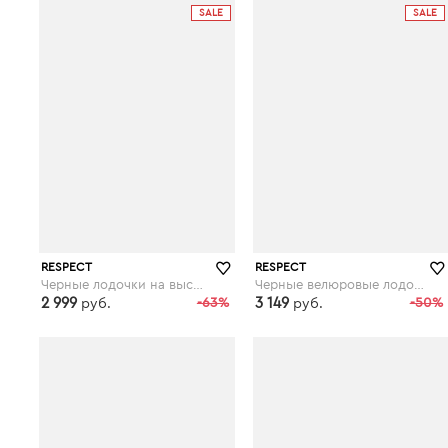
SALE
SALE
RESPECT
RESPECT
Черные лодочки на высокой шпильке с декором
Черные велюровые лодочки на высоком каблуке
2 999
-63%
3 149
-50%
руб.
руб.
respect-shoes.ru
respect-shoes.ru