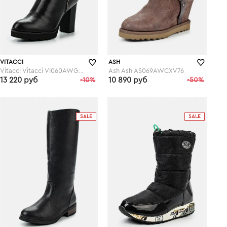
VITACCI
ASH
Vitacci Vitacci VI060AWGPI38
Ash Ash AS069AWCXV76
13 220 руб
-10%
10 890 руб
-50%
lamoda.ru
lamoda.ru
SALE
SALE