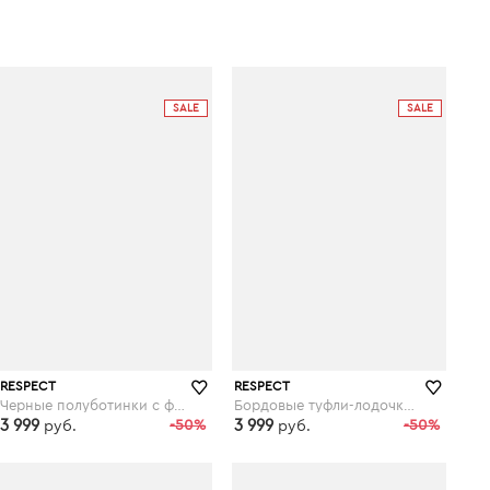
SALE
SALE
RESPECT
RESPECT
Черные полуботинки с фигурным кантом
Бордовые туфли-лодочки на высоком плоском каблуке
3 999
-50%
3 999
-50%
руб.
руб.
respect-shoes.ru
respect-shoes.ru