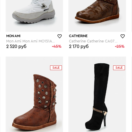
MON AMI
CATHERINE
Mon Ami Mon Ami MO151AWGBR95
Catherine Catherine CA073AWGOG97
2 520 руб
-45%
2 170 руб
-25%
lamoda.ru
lamoda.ru
SALE
SALE