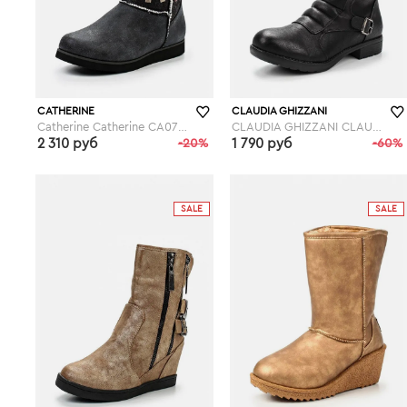
CATHERINE
CLAUDIA GHIZZANI
Catherine Catherine CA073AWGOG89
CLAUDIA GHIZZANI CLAUDIA GHIZZANI CL006AWGBN44
2 310 руб
-20%
1 790 руб
-60%
lamoda.ru
lamoda.ru
SALE
SALE