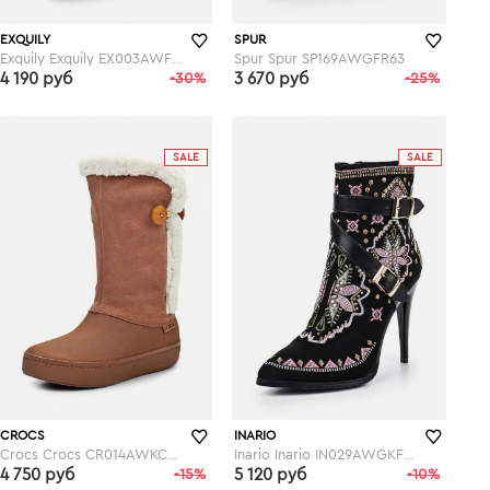
EXQUILY
SPUR
Exquily Exquily EX003AWFWW44
Spur Spur SP169AWGFR63
4 190 руб
-30%
3 670 руб
-25%
lamoda.ru
lamoda.ru
SALE
SALE
CROCS
INARIO
Crocs Crocs CR014AWKC333
Inario Inario IN029AWGKF08
4 750 руб
-15%
5 120 руб
-10%