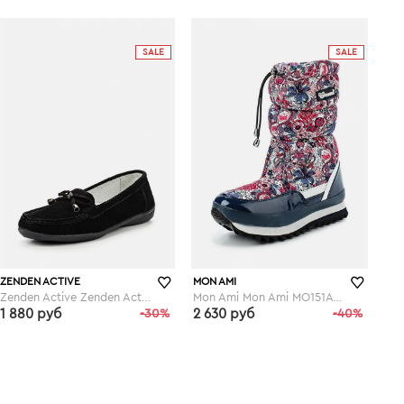
lamoda.ru
lamoda.ru
SALE
SALE
ZENDEN ACTIVE
MON AMI
Zenden Active Zenden Active ZE008AWFYV79
Mon Ami Mon Ami MO151AWGBT55
1 880 руб
-30%
2 630 руб
-40%
lamoda.ru
lamoda.ru