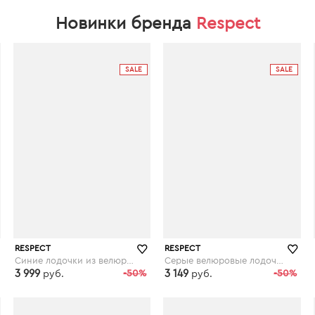
Новинки бренда
Respect
SALE
SALE
RESPECT
RESPECT
Синие лодочки из велюра с декором
Серые велюровые лодочки на декорированном каблуке
3 999
-50%
3 149
-50%
руб.
руб.
respect-shoes.ru
respect-shoes.ru