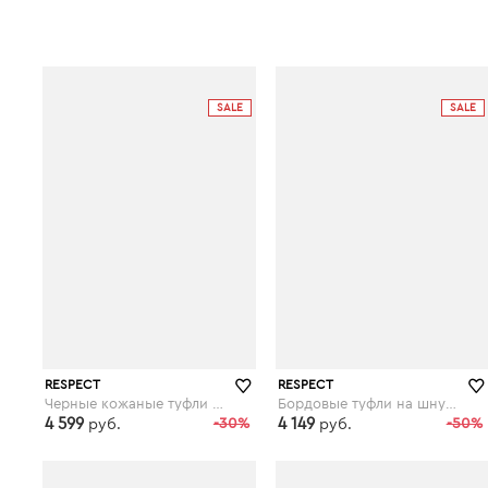
SALE
SALE
RESPECT
RESPECT
Черные кожаные туфли на шнуровке
Бордовые туфли на шнуровке
4 599
-30%
4 149
-50%
руб.
руб.
respect-shoes.ru
respect-shoes.ru