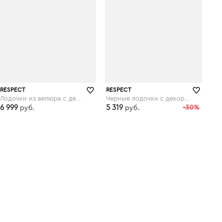
RESPECT
RESPECT
Лодочки из велюра с декоративной деталью
Черные лодочки с декорированным рантом
6 999
5 319
-30%
руб.
руб.
respect-shoes.ru
respect-shoes.ru