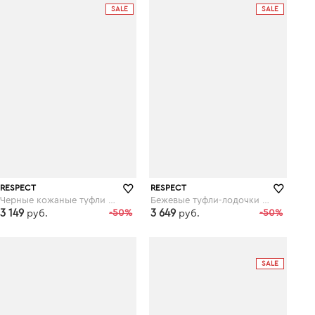
SALE
SALE
RESPECT
RESPECT
Черные кожаные туфли на шнуровке
Бежевые туфли-лодочки из лакированной кожи
3 149
-50%
3 649
-50%
руб.
руб.
respect-shoes.ru
respect-shoes.ru
SALE