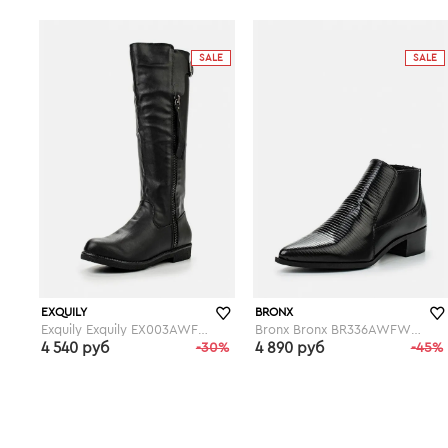
lamoda.ru
lamoda.ru
SALE
SALE
EXQUILY
BRONX
Exquily Exquily EX003AWFWW10
Bronx Bronx BR336AWFWV74
4 540 руб
-30%
4 890 руб
-45%
lamoda.ru
lamoda.ru