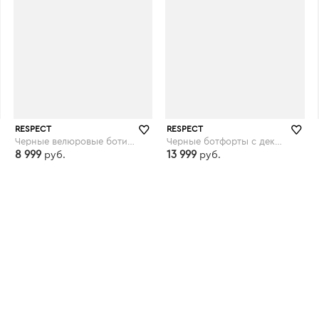
RESPECT
RESPECT
Черные велюровые ботильоны на меху
Черные ботфорты с декором по ранту
8 999
13 999
руб.
руб.
respect-shoes.ru
respect-shoes.ru