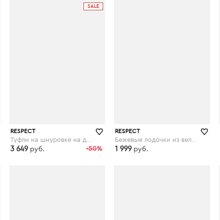
SALE
RESPECT
RESPECT
Туфли на шнуровке на декорированном каблуке
Бежевые лодочки из велюра на высокой шпильке
3 649
-50%
1 999
руб.
руб.
respect-shoes.ru
respect-shoes.ru