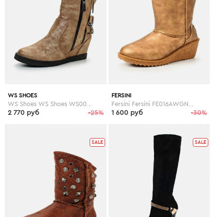
WS SHOES
FERSINI
WS Shoes WS Shoes WS002AWGBA14
Fersini Fersini FE016AWGNO94
2 770 руб
-25%
1 600 руб
-30%
SALE
SALE