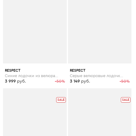
RESPECT
RESPECT
Синие лодочки из велюра с декором
Серые велюровые лодочки на декорированном каблуке
3 999
руб.
-50%
3 149
руб.
-50%
SALE
SALE