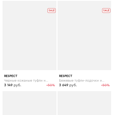
SALE
SALE
RESPECT
RESPECT
Черные кожаные туфли на шнуровке
Бежевые туфли-лодочки из лакированной кожи
3 149
руб.
-50%
3 649
руб.
-50%