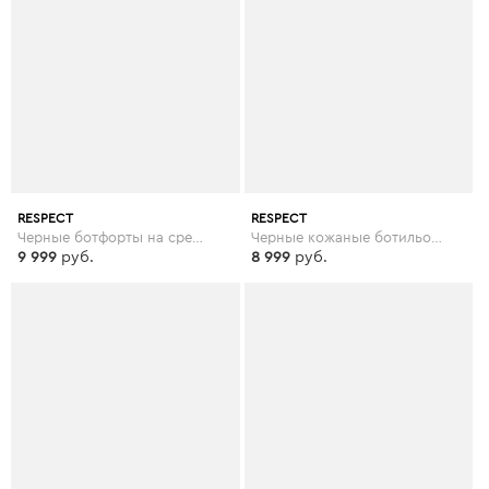
RESPECT
RESPECT
Черные ботфорты на среднем каблуке
Черные кожаные ботильоны на меху
9 999
руб.
8 999
руб.