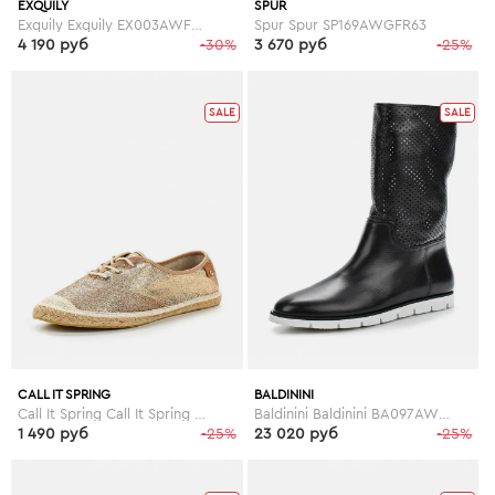
EXQUILY
SPUR
Exquily Exquily EX003AWFWW44
Spur Spur SP169AWGFR63
4 190 руб
-30%
3 670 руб
-25%
SALE
SALE
CALL IT SPRING
BALDININI
Call It Spring Call It Spring CA052AWEFC55
Baldinini Baldinini BA097AWESP36
1 490 руб
-25%
23 020 руб
-25%