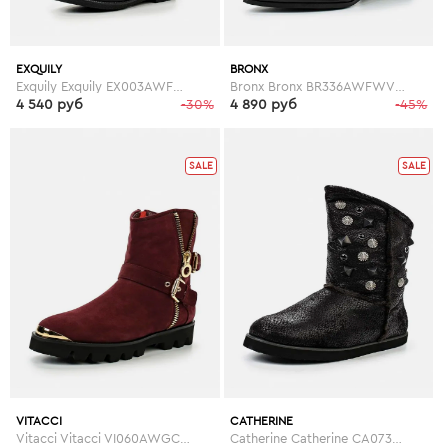
EXQUILY
BRONX
Exquily Exquily EX003AWFWW10
Bronx Bronx BR336AWFWV74
4 540 руб
-30%
4 890 руб
-45%
SALE
SALE
VITACCI
CATHERINE
Vitacci Vitacci VI060AWGCT76
Catherine Catherine CA073AWGOG93