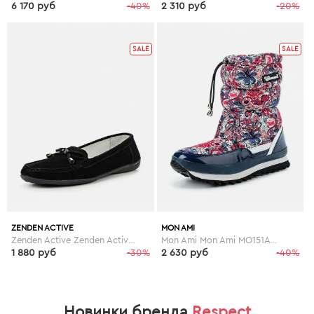
6 170 руб
-40%
2 310 руб
-20%
SALE
SALE
ZENDEN ACTIVE
MON AMI
Zenden Active Zenden Active ZE008AWFYV79
Mon Ami Mon Ami MO151AWGBT55
1 880 руб
-30%
2 630 руб
-40%
Новинки бренда
Respect