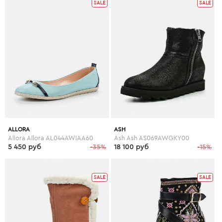
SALE
SALE
ALLORA
ASH
Allora Allora AL044AWIAA60
Ash Ash AS069AWGKY00
5 450 руб
-35%
18 100 руб
-15%
SALE
SALE