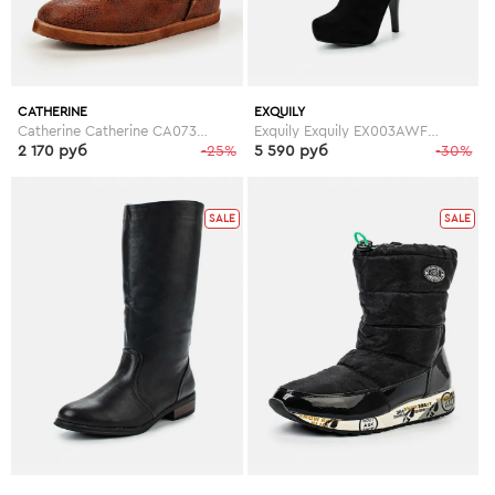
CATHERINE
EXQUILY
Catherine Catherine CA073AWGOG94
Exquily Exquily EX003AWFWW42
2 170 руб
-25%
5 590 руб
-30%
SALE
SALE