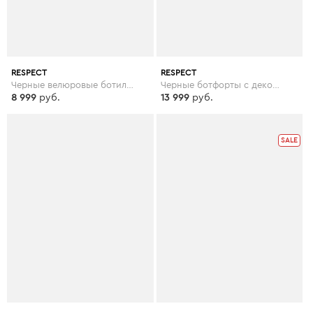
RESPECT
RESPECT
Черные велюровые ботильоны на меху
Черные ботфорты с декором по ранту
8 999
руб.
13 999
руб.
SALE