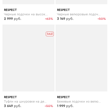
RESPECT
RESPECT
Черные лодочки на высокой шпильке с декором
Черные велюровые лодочки на высоком каблуке
2 999
руб.
-63%
3 149
руб.
-50%
SALE
RESPECT
RESPECT
Туфли на шнуровке на декорированном каблуке
Бежевые лодочки из велюра на высокой шпильке
3 649
руб.
-50%
1 999
руб.