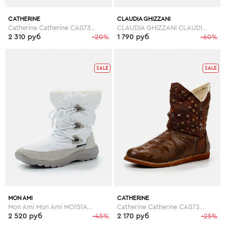
CATHERINE
CLAUDIA GHIZZANI
Catherine Catherine CA073AWGOG89
CLAUDIA GHIZZANI CLAUDIA GHIZZANI CL006AWGBN44
2 310 руб
-20%
1 790 руб
-60%
SALE
SALE
MON AMI
CATHERINE
Mon Ami Mon Ami MO151AWGBR95
Catherine Catherine CA073AWGOG97
2 520 руб
-45%
2 170 руб
-25%