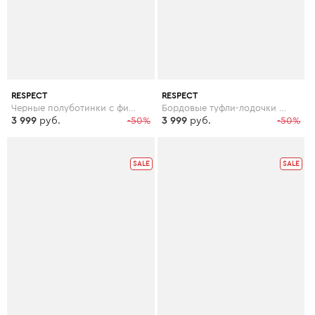
RESPECT
RESPECT
Черные полуботинки с фигурным кантом
Бордовые туфли-лодочки на высоком плоском каблуке
3 999
руб.
-50%
3 999
руб.
-50%
SALE
SALE