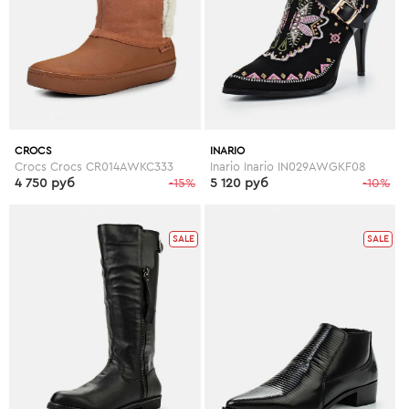
CROCS
INARIO
Crocs Crocs CR014AWKC333
Inario Inario IN029AWGKF08
4 750 руб
-15%
5 120 руб
-10%
SALE
SALE