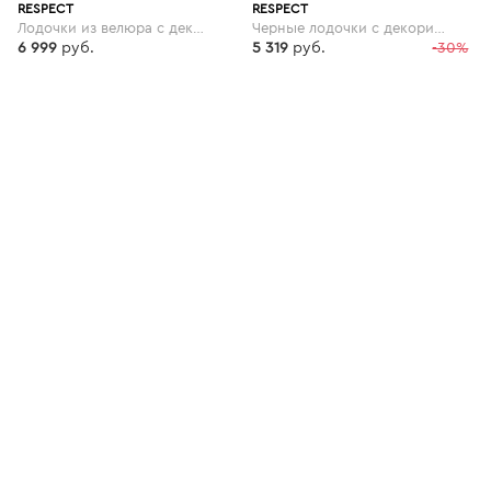
RESPECT
RESPECT
Лодочки из велюра с декоративной деталью
Черные лодочки с декорированным рантом
6 999
руб.
5 319
руб.
-30%