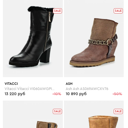
SALE
SALE
VITACCI
ASH
Vitacci Vitacci VI060AWGPI38
Ash Ash AS069AWCXV76
13 220 руб
-10%
10 890 руб
-50%
SALE
SALE