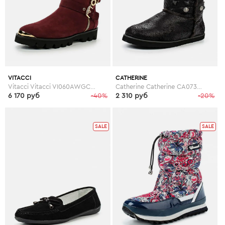
VITACCI
CATHERINE
Vitacci Vitacci VI060AWGCT76
Catherine Catherine CA073AWGOG93
6 170 руб
-40%
2 310 руб
-20%
SALE
SALE