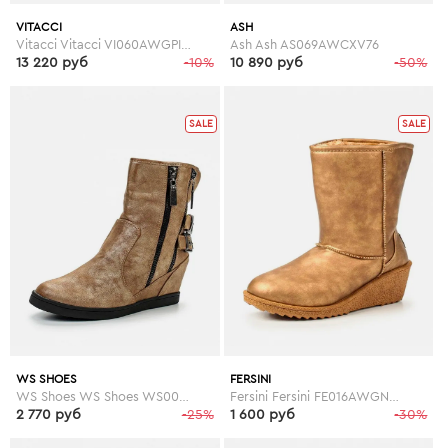
VITACCI
ASH
Vitacci Vitacci VI060AWGPI38
Ash Ash AS069AWCXV76
13 220 руб
-10%
10 890 руб
-50%
SALE
SALE
WS SHOES
FERSINI
WS Shoes WS Shoes WS002AWGBA14
Fersini Fersini FE016AWGNO94
2 770 руб
-25%
1 600 руб
-30%