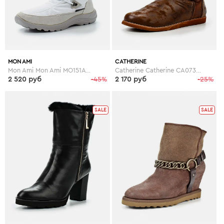
MON AMI
CATHERINE
Mon Ami Mon Ami MO151AWGBR95
Catherine Catherine CA073AWGOG97
2 520 руб
-45%
2 170 руб
-25%
SALE
SALE