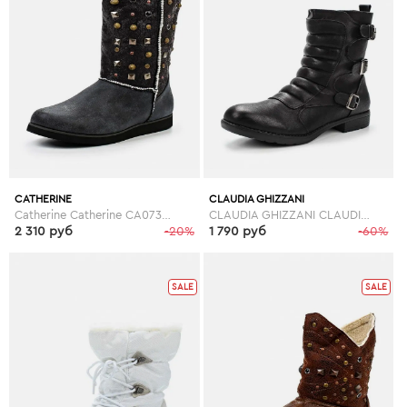
CATHERINE
CLAUDIA GHIZZANI
Catherine Catherine CA073AWGOG89
CLAUDIA GHIZZANI CLAUDIA GHIZZANI CL006AWGBN44
2 310 руб
-20%
1 790 руб
-60%
SALE
SALE