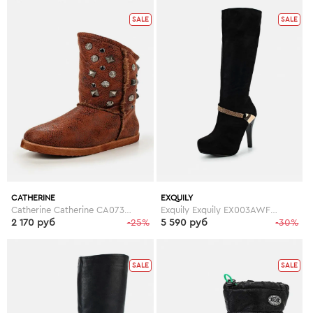
SALE
SALE
CATHERINE
EXQUILY
Catherine Catherine CA073AWGOG94
Exquily Exquily EX003AWFWW42
2 170 руб
-25%
5 590 руб
-30%
SALE
SALE