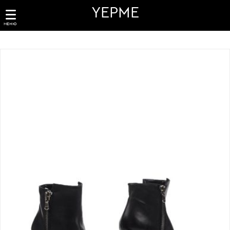
YEPME
МЕНЮ