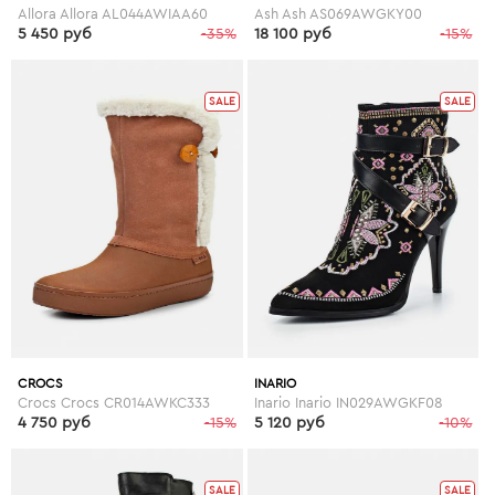
Allora Allora AL044AWIAA60
Ash Ash AS069AWGKY00
5 450 руб
-35%
18 100 руб
-15%
SALE
SALE
CROCS
INARIO
Crocs Crocs CR014AWKC333
Inario Inario IN029AWGKF08
4 750 руб
-15%
5 120 руб
-10%
SALE
SALE