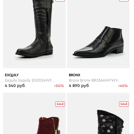
EXQUILY
BRONX
Exquily Exquily EX003AWFWW10
Bronx Bronx BR336AWFWV74
4 540 руб
-30%
4 890 руб
-45%
SALE
SALE