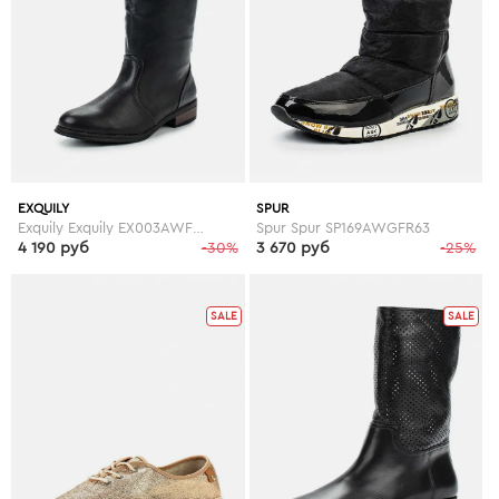
EXQUILY
SPUR
Exquily Exquily EX003AWFWW44
Spur Spur SP169AWGFR63
4 190 руб
-30%
3 670 руб
-25%
SALE
SALE