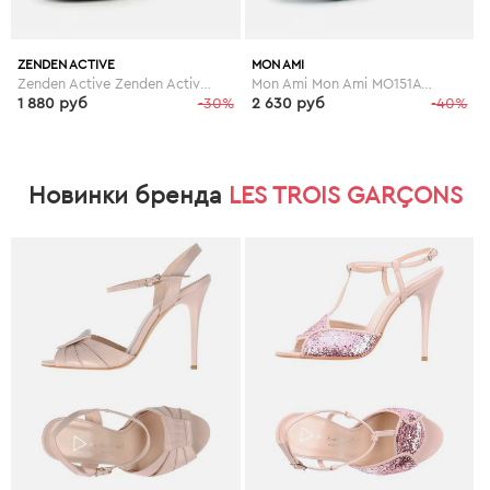
ZENDEN ACTIVE
MON AMI
Zenden Active Zenden Active ZE008AWFYV79
Mon Ami Mon Ami MO151AWGBT55
1 880 руб
-30%
2 630 руб
-40%
Новинки бренда
LES TROIS GARÇONS