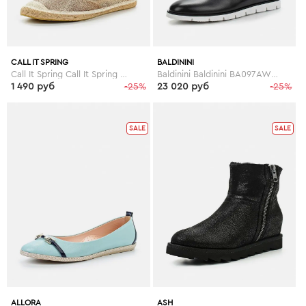
CALL IT SPRING
BALDININI
Call It Spring Call It Spring CA052AWEFC55
Baldinini Baldinini BA097AWESP36
1 490 руб
-25%
23 020 руб
-25%
SALE
SALE
ALLORA
ASH