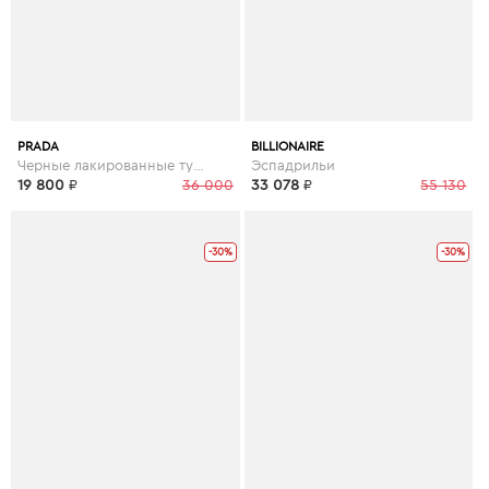
PRADA
BILLIONAIRE
Черные лакированные туфли
Эспадрильи
19 800
₽
36 000
33 078
₽
55 130
-30%
-30%