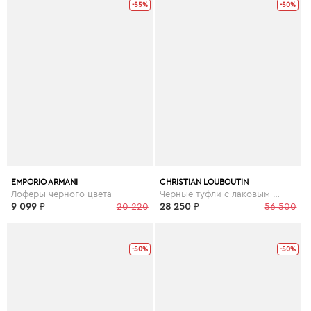
-55%
-50%
EMPORIO ARMANI
CHRISTIAN LOUBOUTIN
Лоферы черного цвета
Черные туфли с лаковым носом greggo orlato flat
9 099
₽
20 220
28 250
₽
56 500
-50%
-50%