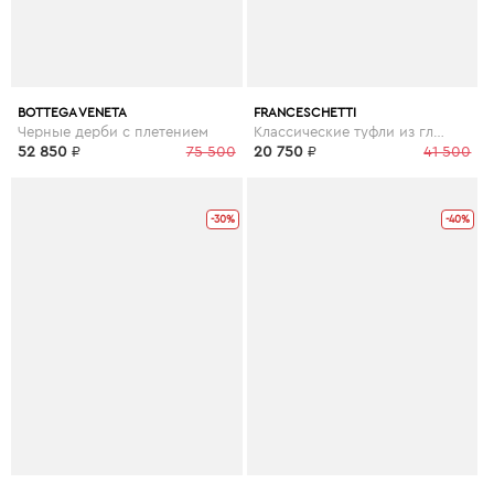
BOTTEGA VENETA
FRANCESCHETTI
Черные дерби с плетением
Классические туфли из гладкой кожи
52 850
₽
75 500
20 750
₽
41 500
-30%
-40%