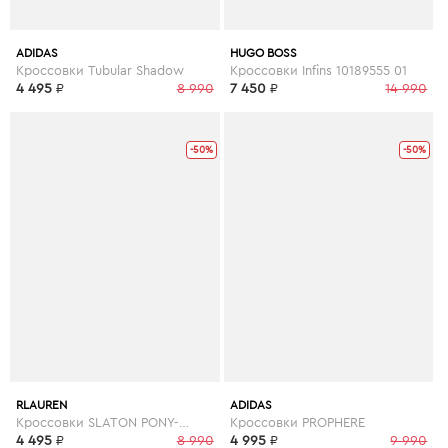
ADIDAS
HUGO BOSS
Кроссовки Tubular Shadow
Кроссовки Infins 10189555 01
4 495
₽
8 990
7 450
₽
14 990
-50%
-50%
RLAUREN
ADIDAS
Кроссовки SLATON PONY-SNEAKERS-ATHLETIC SHOE
Кроссовки PROPHERE
4 495
₽
8 990
4 995
₽
9 990