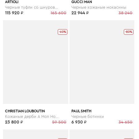
ARTIOLI
GUCCI MAN
Черные туфли со шнуровкой
Черные кожаные мокасины
115 920
₽
165 600
22 944
₽
38 240
-60%
-80%
CHRISTIAN LOUBOUTIN
PAUL SMITH
Кожаные дерби A Mon Homme Flat
Черные ботинки
23 800
₽
59 500
6 930
₽
34 650