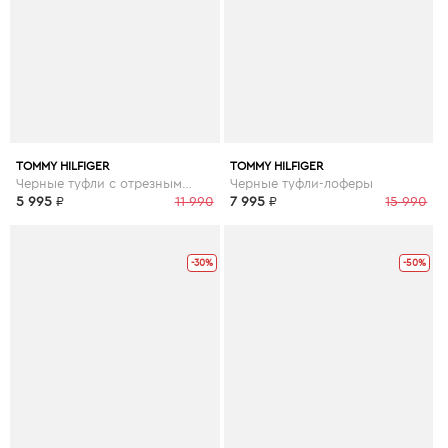
TOMMY HILFIGER
TOMMY HILFIGER
Черные туфли с отрезным мысом
Черные туфли-лоферы
5 995
₽
11 990
7 995
₽
15 990
-30%
-50%