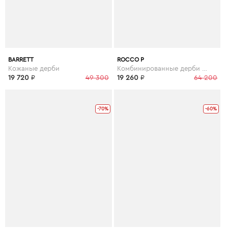
BARRETT
ROCCO P
Кожаные дерби
Комбинированные дерби черного цвета
19 720
₽
49 300
19 260
₽
64 200
-70%
-60%