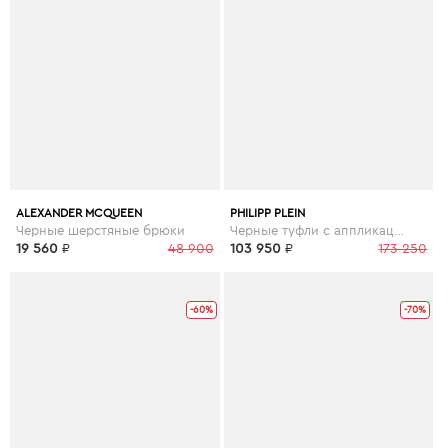
ALEXANDER MCQUEEN
PHILIPP PLEIN
Черные шерстяные брюки
Черные туфли с аппликацией
19 560
₽
48 900
103 950
₽
173 250
-60%
-70%