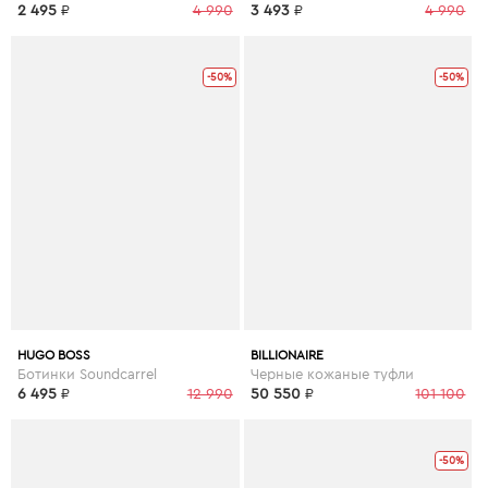
2 495
₽
4 990
3 493
₽
4 990
-50%
-50%
HUGO BOSS
BILLIONAIRE
Ботинки Soundcarrel
Черные кожаные туфли
6 495
₽
12 990
50 550
₽
101 100
-50%