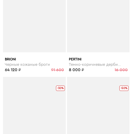
BRIONI
PERTINI
Черные кожаные броги
Темно-коричневые дерби с перфорацией
64 120
₽
91 600
8 000
₽
16 000
-30%
-50%