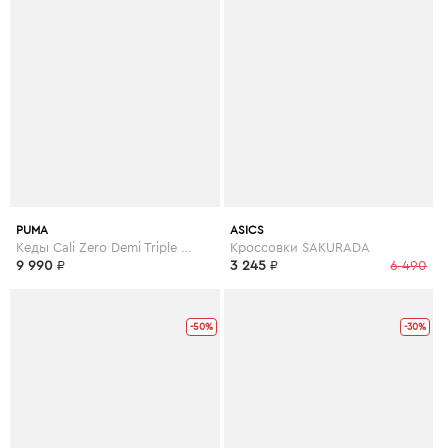
PUMA
ASICS
Кеды Cali Zero Demi Triple Black
Кроссовки SAKURADA
9 990
₽
3 245
₽
6 490
-50%
-30%