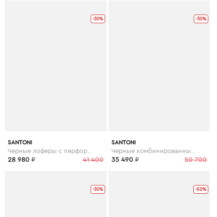
-30%
-30%
SANTONI
SANTONI
Черные лоферы с перфорацией
Черные комбинированные туфли
28 980
₽
41 400
35 490
₽
50 700
-30%
-50%