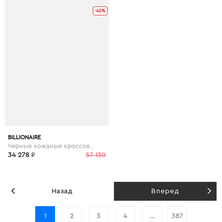
-40%
BILLIONAIRE
Черные кожаные кроссовки
34 278
₽
57 130
Назад
Вперед
1
2
3
4
…
387