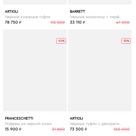
ARTIOLI
BARRETT
Черные кожаные туфли
Черные мокасины с перфорированной отделкой
78 750
₽
112 500
33 110
₽
47 300
-50%
-30%
FRANCESCHETTI
ARTIOLI
Лоферы из черной кожи
Черные туфли с декоративными швами
15 900
₽
31 800
73 500
₽
105 000