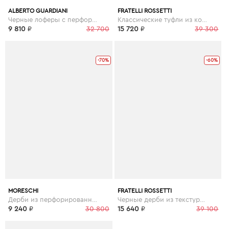
ALBERTO GUARDIANI
FRATELLI ROSSETTI
Черные лоферы с перфорацией
Классические туфли из кожи
9 810
₽
32 700
15 720
₽
39 300
-70%
-60%
MORESCHI
FRATELLI ROSSETTI
Дерби из перфорированной кожи
Черные дерби из текстурированной кожи
9 240
₽
30 800
15 640
₽
39 100