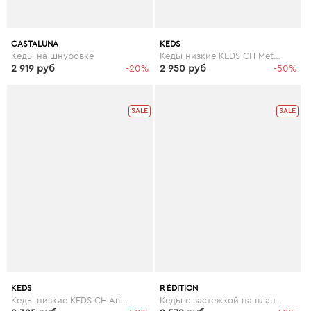
CASTALUNA
KEDS
Кеды на шнуровке
Кеды низкие KEDS CH Metallic Leather
2 919 руб
-20%
2 950 руб
-50%
SALE
SALE
KEDS
R ÉDITION
Кеды низкие KEDS CH Animals
Кеды с застежкой на планки-велкро