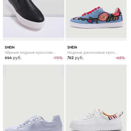
SHEIN
SHEIN
Чёрные модные кроссовки на платформе
Модные джинсовые кроссовки со шнуровкой и цветочной вышивкой
644
руб.
-70%
762
руб.
-68%