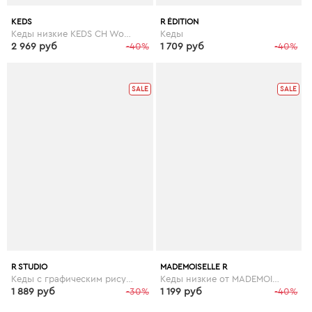
KEDS
R ÉDITION
Кеды низкие KEDS CH Woven Stripe
Кеды
2 969 руб
-40%
1 709 руб
-40%
SALE
SALE
R STUDIO
MADEMOISELLE R
Кеды с графическим рисунком
Кеды низкие от MADEMOISELLE R
1 889 руб
-30%
1 199 руб
-40%