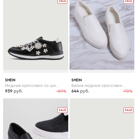
SALE
SALE
SHEIN
SHEIN
Модные кроссовки со шнуровкой и цветками
Белые модные кроссовки на платформе
939
руб.
-59%
644
руб.
-70%
SALE
SALE