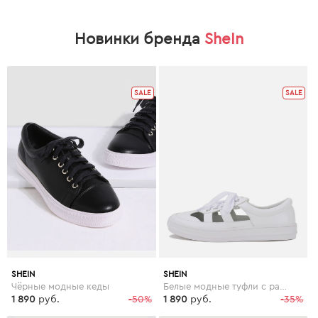
Новинки бренда
SheIn
SALE
SALE
SHEIN
SHEIN
Чёрные модные кеды
Белые модные туфли с разрезом на молнии
1 890
руб.
-50%
1 890
руб.
-35%