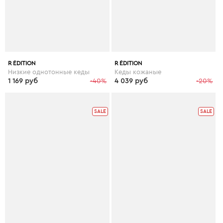
R ÉDITION
R ÉDITION
Низкие однотонные кеды
Кеды кожаные
1 169 руб
-40%
4 039 руб
-20%
SALE
SALE