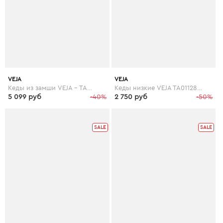
VEJA
VEJA
Кеды из замши VEJA - TAUA MID FURED
Кеды низкие VEJA TA011286 TAUA
5 099 руб
-40%
2 750 руб
-50%
SALE
SALE