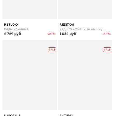
R STUDIO
R ÉDITION
Кеды кожаные
Кеды текстильные на шнуровке
2 729 руб
-30%
1 084 руб
-30%
SALE
SALE
KAPORAL 5
R STUDIO