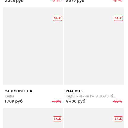
2 325 руб
-50%
2 579 руб
-40%
SALE
SALE
MADEMOISELLE R
PATAUGAS
Кеды
Кеды низкие PATAUGAS Ride
1 709 руб
-40%
4 400 руб
-50%
SALE
SALE