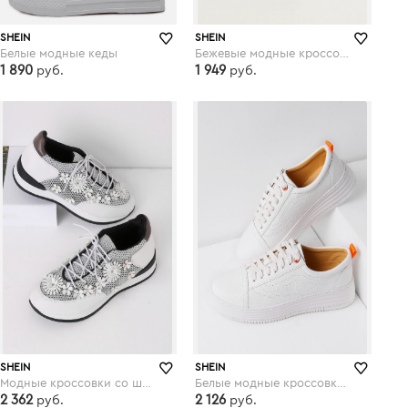
SHEIN
SHEIN
Белые модные кеды
Бежевые модные кроссовки со шнуровкой
1 890
1 949
руб.
руб.
shein.com
shein.com
SHEIN
SHEIN
Модные кроссовки со шнуровкой и цветками
Белые модные кроссовки со шнуровкой
2 362
2 126
руб.
руб.