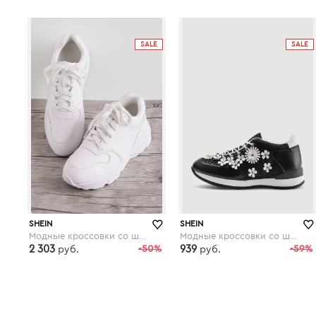
shein.com
shein.com
SALE
SALE
SHEIN
SHEIN
Модные кроссовки со шнуровкой
Модные кроссовки со шнуровкой и цветками
2 303
-50%
939
-59%
руб.
руб.
shein.com
shein.com