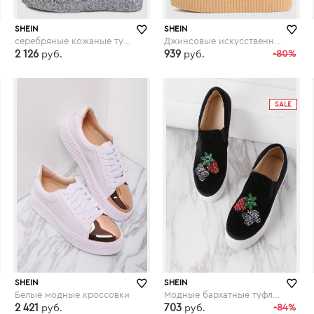
SHEIN
SHEIN
серебряные кожаные туфли с блёсткой
Джинсовые искусственные замшевые кроссовки на платформе
2 126
939
-80%
руб.
руб.
shein.com
shein.com
SALE
SHEIN
SHEIN
Белые модные кроссовки
Модные бархатные туфли на платформе с вышивкой
2 421
703
-84%
руб.
руб.