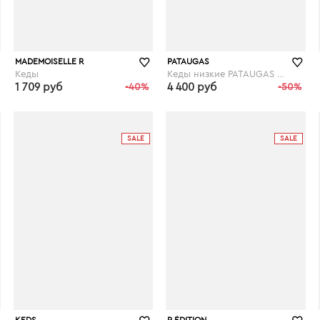
MADEMOISELLE R
PATAUGAS
Кеды
Кеды низкие PATAUGAS Ride
1 709 руб
-40%
4 400 руб
-50%
laredoute.ru
laredoute.ru
SALE
SALE