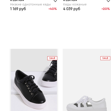
R ÉDITION
R ÉDITION
Низкие однотонные кеды
Кеды кожаные
1 169 руб
-40%
4 039 руб
-20%
laredoute.ru
SALE
SALE