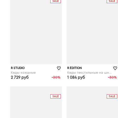
SALE
SALE
R STUDIO
R ÉDITION
Кеды кожаные
Кеды текстильные на шнуровке
2 729 руб
-30%
1 084 руб
-30%
laredoute.ru
laredoute.ru
SALE
SALE