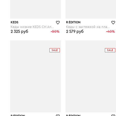
KEDS
R ÉDITION
Кеды низкие KEDS CH Animals
Кеды с застежкой на планки-велкро
2 325 руб
-50%
2 579 руб
-40%
laredoute.ru
laredoute.ru
SALE
SALE