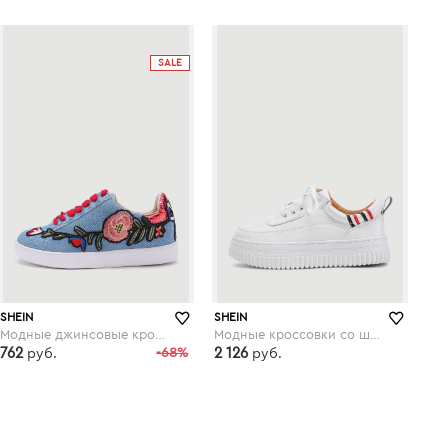
shein.com
shein.com
SALE
SHEIN
SHEIN
Модные джинсовые кроссовки со шнуровкой и цветочной вышивкой
Модные кроссовки со шнуровкой
762
-68%
2 126
руб.
руб.
shein.com
shein.com