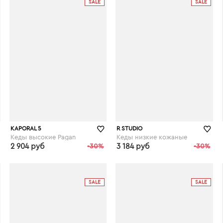
SALE
SALE
KAPORAL 5
R STUDIO
Кеды высокие Pagan
Кеды низкие кожаные
2 904 руб
-30%
3 184 руб
-30%
laredoute.ru
laredoute.ru
SALE
SALE