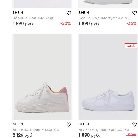
SHEIN
SHEIN
Чёрные модные кеды
Белые модные туфли с разрезом на молнии
1 890
-50%
1 890
-35%
руб.
руб.
shein.com
shein.com
SALE
SHEIN
SHEIN
Бело-розовые кожаные кроссовки на резиновых подошвах
Белые модные кроссовки
2 126
1 890
-50%
руб.
руб.