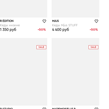
R ÉDITION
MJUS
Кеды низкие
Кеды Mjus STUFF
1 350 руб
-50%
4 400 руб
-50%
laredoute.ru
laredoute.ru
SALE
SALE