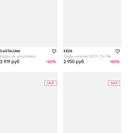
CASTALUNA
KEDS
Кеды на шнуровке
Кеды низкие KEDS CH Metallic Leather
2 919 руб
-20%
2 950 руб
-50%
laredoute.ru
laredoute.ru
SALE
SALE