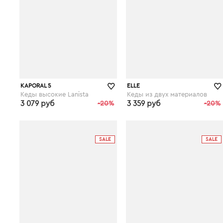
KAPORAL 5
ELLE
Кеды высокие Lanista
Кеды из двух материалов
3 079 руб
-20%
3 359 руб
-20%
laredoute.ru
laredoute.ru
SALE
SALE