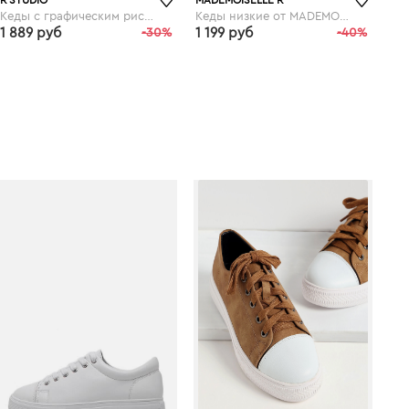
R STUDIO
MADEMOISELLE R
Кеды с графическим рисунком
Кеды низкие от MADEMOISELLE R
1 889 руб
-30%
1 199 руб
-40%