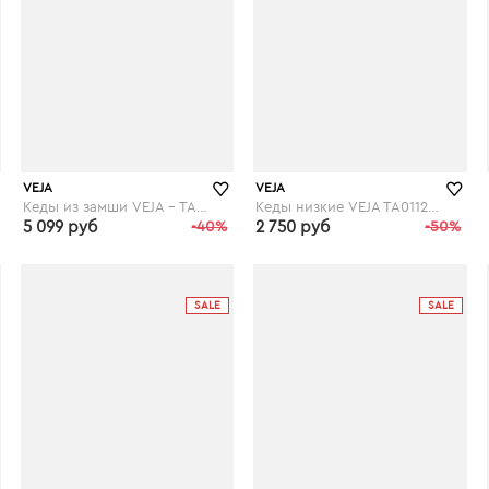
VEJA
VEJA
Кеды из замши VEJA - TAUA MID FURED
Кеды низкие VEJA TA011286 TAUA
5 099 руб
-40%
2 750 руб
-50%
laredoute.ru
laredoute.ru
SALE
SALE