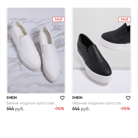
shein.com
shein.com
SALE
SALE
SHEIN
SHEIN
Белые модные кроссовки на платформе
Чёрные модные кроссовки на платформе
644
-70%
644
-70%
руб.
руб.
shein.com
shein.com