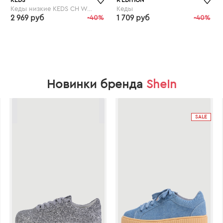
KEDS
R ÉDITION
Кеды низкие KEDS CH Woven Stripe
Кеды
2 969 руб
-40%
1 709 руб
-40%
laredoute.ru
laredoute.ru
Новинки бренда
SheIn
SALE