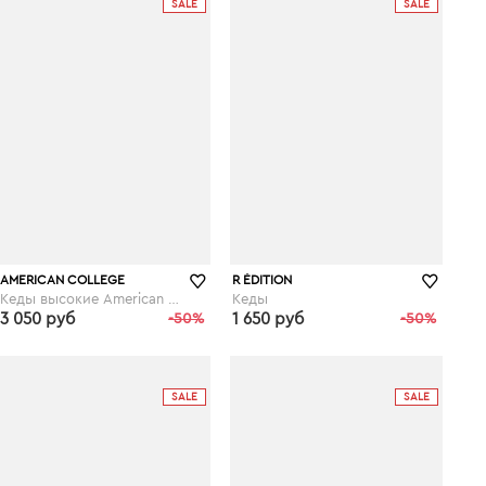
SALE
SALE
AMERICAN COLLEGE
R ÉDITION
Кеды высокие American College Koala
Кеды
3 050 руб
-50%
1 650 руб
-50%
laredoute.ru
laredoute.ru
SALE
SALE