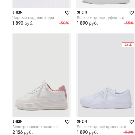
SHEIN
SHEIN
Чёрные модные кеды
Белые модные туфли с разрезом на молнии
1 890
-50%
1 890
-35%
руб.
руб.
shein.com
shein.com
SALE
SHEIN
SHEIN
Бело-розовые кожаные кроссовки на резиновых подошвах
Белые модные кроссовки
2 126
1 890
-50%
руб.
руб.