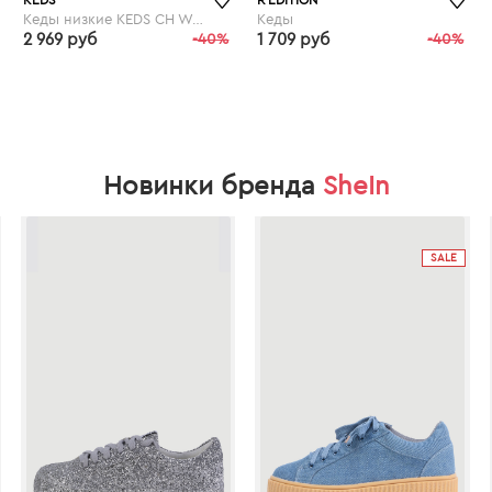
Кеды низкие KEDS CH Woven Stripe
Кеды
2 969 руб
-40%
1 709 руб
-40%
laredoute.ru
laredoute.ru
Новинки бренда
SheIn
SALE