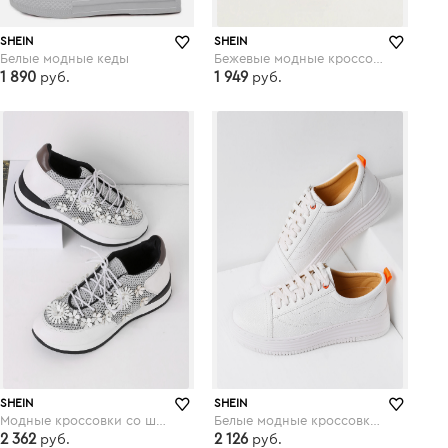
SHEIN
SHEIN
Белые модные кеды
Бежевые модные кроссовки со шнуровкой
1 890
1 949
руб.
руб.
shein.com
shein.com
SHEIN
SHEIN
Модные кроссовки со шнуровкой и цветками
Белые модные кроссовки со шнуровкой
2 362
2 126
руб.
руб.