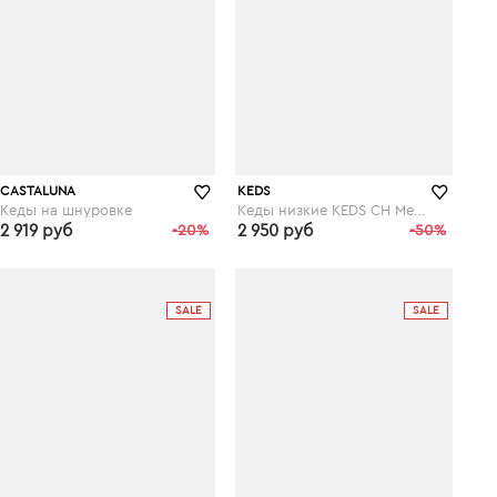
CASTALUNA
KEDS
Кеды на шнуровке
Кеды низкие KEDS CH Metallic Leather
2 919 руб
-20%
2 950 руб
-50%
laredoute.ru
laredoute.ru
SALE
SALE