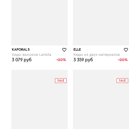
KAPORAL 5
ELLE
Кеды высокие Lanista
Кеды из двух материалов
3 079 руб
-20%
3 359 руб
-20%
laredoute.ru
laredoute.ru
SALE
SALE