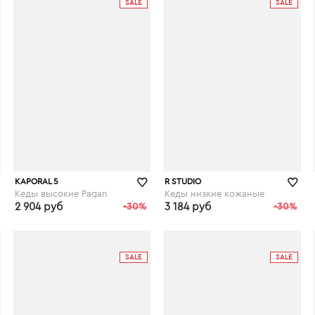
SALE
SALE
KAPORAL 5
R STUDIO
Кеды высокие Pagan
Кеды низкие кожаные
2 904 руб
-30%
3 184 руб
-30%
laredoute.ru
laredoute.ru
SALE
SALE