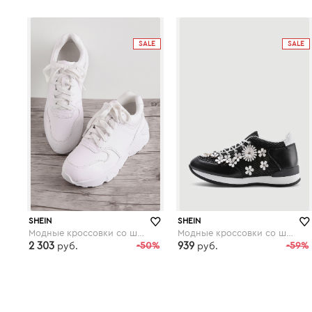
shein.com
shein.com
SALE
SALE
SHEIN
SHEIN
Модные кроссовки со шнуровкой
Модные кроссовки со шнуровкой и цветками
2 303
-50%
939
-59%
руб.
руб.
shein.com
shein.com