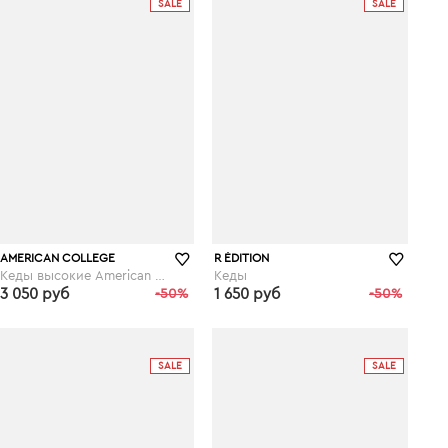
SALE
SALE
AMERICAN COLLEGE
R ÉDITION
Кеды высокие American College Koala
Кеды
3 050 руб
-50%
1 650 руб
-50%
laredoute.ru
laredoute.ru
SALE
SALE