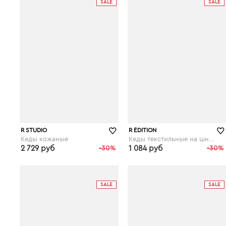
SALE
SALE
R STUDIO
R ÉDITION
Кеды кожаные
Кеды текстильные на шнуровке
2 729 руб
-30%
1 084 руб
-30%
laredoute.ru
laredoute.ru
SALE
SALE