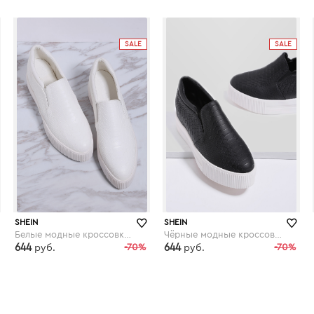
shein.com
shein.com
SALE
SALE
SHEIN
SHEIN
Белые модные кроссовки на платформе
Чёрные модные кроссовки на платформе
644
-70%
644
-70%
руб.
руб.
shein.com
shein.com