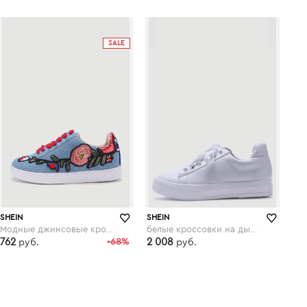
shein.com
shein.com
SALE
SHEIN
SHEIN
Модные джинсовые кроссовки со шнуровкой и цветочной вышивкой
белые кроссовки на дышащих резиновых подошвах
762
-68%
2 008
руб.
руб.
shein.com
shein.com