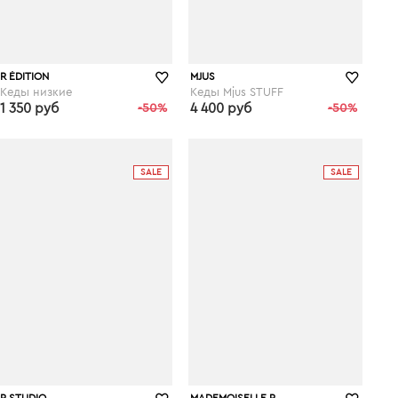
R ÉDITION
MJUS
Кеды низкие
Кеды Mjus STUFF
1 350 руб
-50%
4 400 руб
-50%
laredoute.ru
laredoute.ru
SALE
SALE
R STUDIO
MADEMOISELLE R