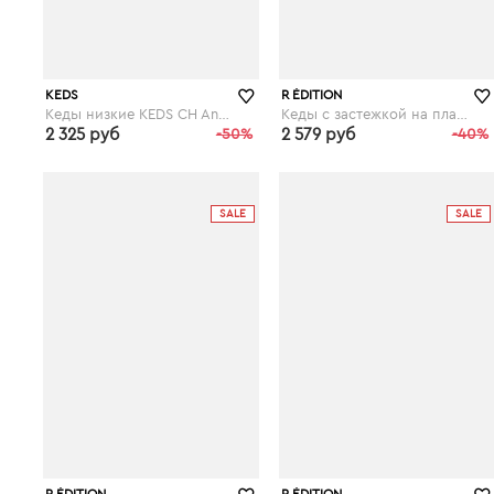
KEDS
R ÉDITION
Кеды низкие KEDS CH Animals
Кеды с застежкой на планки-велкро
2 325 руб
-50%
2 579 руб
-40%
laredoute.ru
laredoute.ru
SALE
SALE
R ÉDITION
R ÉDITION