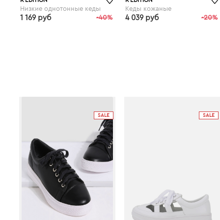
Низкие однотонные кеды
Кеды кожаные
1 169 руб
-40%
4 039 руб
-20%
laredoute.ru
SALE
SALE