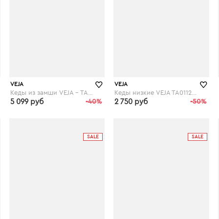
VEJA
VEJA
Кеды из замши VEJA - TAUA MID FURED
Кеды низкие VEJA TA011286 TAUA
5 099 руб
-40%
2 750 руб
-50%
laredoute.ru
laredoute.ru
SALE
SALE