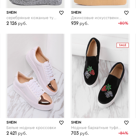
SHEIN
SHEIN
серебряные кожаные туфли с блёсткой
Джинсовые искусственные замшевые кроссовки на платформе
2 126
939
-80%
руб.
руб.
shein.com
shein.com
SALE
SHEIN
SHEIN
Белые модные кроссовки
Модные бархатные туфли на платформе с вышивкой
2 421
703
-84%
руб.
руб.