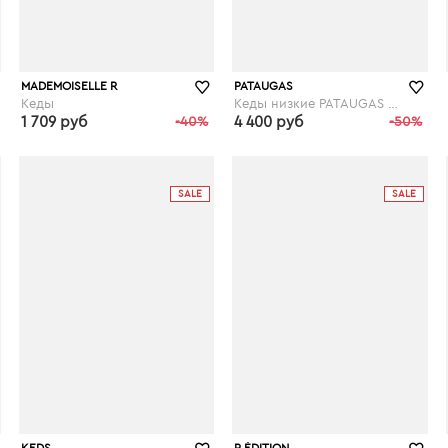
MADEMOISELLE R
PATAUGAS
Кеды
Кеды низкие PATAUGAS Ride
1 709 руб
-40%
4 400 руб
-50%
laredoute.ru
laredoute.ru
SALE
SALE
KEDS
R ÉDITION