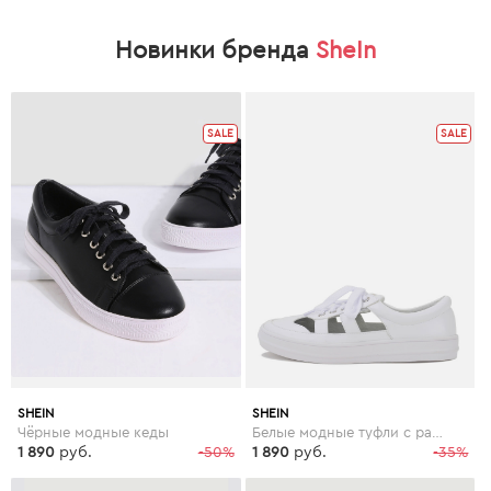
Новинки бренда
SheIn
SALE
SALE
SHEIN
SHEIN
Чёрные модные кеды
Белые модные туфли с разрезом на молнии
1 890
руб.
-50%
1 890
руб.
-35%