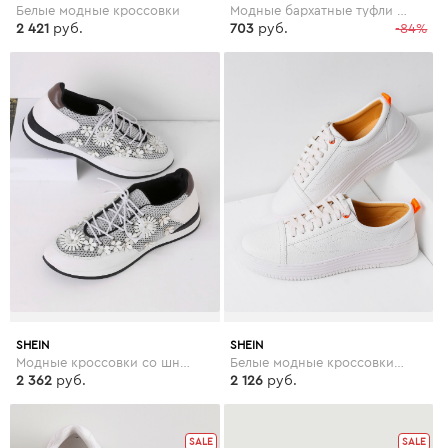
Белые модные кроссовки
Модные бархатные туфли на платформе с вышивкой
2 421
руб.
703
руб.
-84%
SHEIN
SHEIN
Модные кроссовки со шнуровкой и цветками
Белые модные кроссовки со шнуровкой
2 362
руб.
2 126
руб.
SALE
SALE