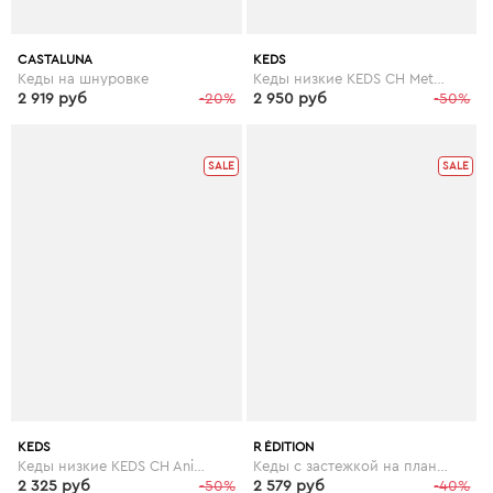
CASTALUNA
KEDS
Кеды на шнуровке
Кеды низкие KEDS CH Metallic Leather
2 919 руб
-20%
2 950 руб
-50%
SALE
SALE
KEDS
R ÉDITION
Кеды низкие KEDS CH Animals
Кеды с застежкой на планки-велкро
2 325 руб
-50%
2 579 руб
-40%