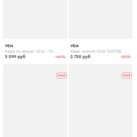
VEJA
VEJA
Кеды из замши VEJA - TAUA MID FURED
Кеды низкие VEJA TA011286 TAUA
5 099 руб
-40%
2 750 руб
-50%
SALE
SALE