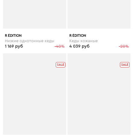
R ÉDITION
R ÉDITION
Низкие однотонные кеды
Кеды кожаные
1 169 руб
-40%
4 039 руб
-20%
SALE
SALE