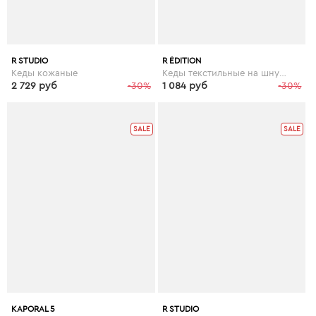
R STUDIO
R ÉDITION
Кеды кожаные
Кеды текстильные на шнуровке
2 729 руб
-30%
1 084 руб
-30%
SALE
SALE
KAPORAL 5
R STUDIO