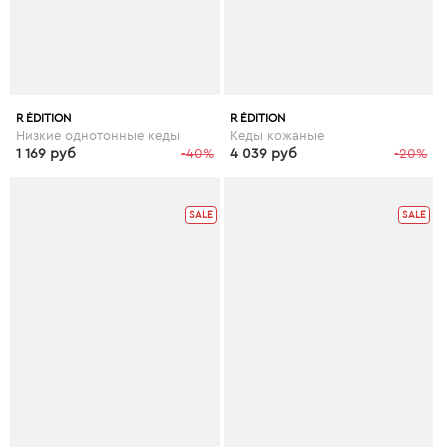
R ÉDITION
R ÉDITION
Низкие однотонные кеды
Кеды кожаные
1 169 руб
-40%
4 039 руб
-20%
SALE
SALE