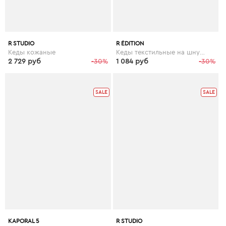
R STUDIO
R ÉDITION
Кеды кожаные
Кеды текстильные на шнуровке
2 729 руб
-30%
1 084 руб
-30%
SALE
SALE
KAPORAL 5
R STUDIO