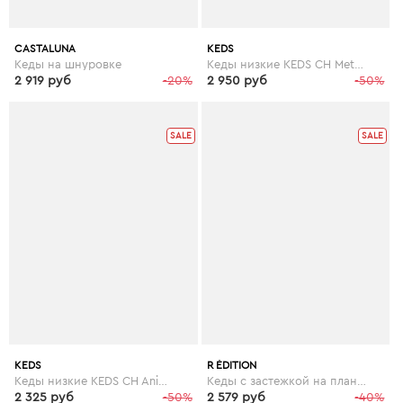
CASTALUNA
KEDS
Кеды на шнуровке
Кеды низкие KEDS CH Metallic Leather
2 919 руб
-20%
2 950 руб
-50%
SALE
SALE
KEDS
R ÉDITION
Кеды низкие KEDS CH Animals
Кеды с застежкой на планки-велкро
2 325 руб
-50%
2 579 руб
-40%