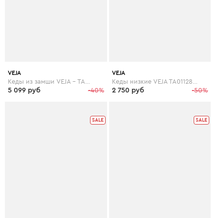
VEJA
VEJA
Кеды из замши VEJA - TAUA MID FURED
Кеды низкие VEJA TA011286 TAUA
5 099 руб
-40%
2 750 руб
-50%
SALE
SALE