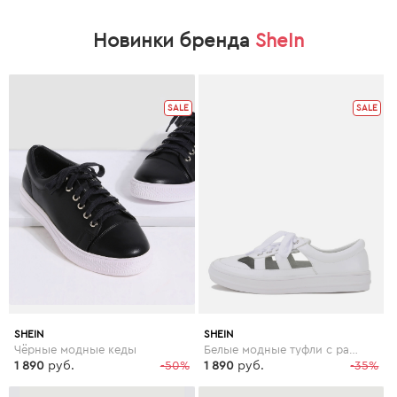
Новинки бренда
SheIn
SALE
SALE
SHEIN
SHEIN
Чёрные модные кеды
Белые модные туфли с разрезом на молнии
1 890
руб.
-50%
1 890
руб.
-35%