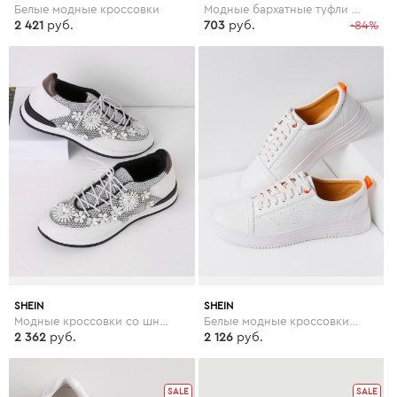
Белые модные кроссовки
Модные бархатные туфли на платформе с вышивкой
2 421
руб.
703
руб.
-84%
SHEIN
SHEIN
Модные кроссовки со шнуровкой и цветками
Белые модные кроссовки со шнуровкой
2 362
руб.
2 126
руб.
SALE
SALE