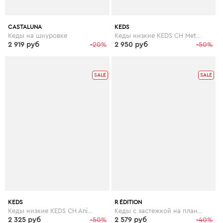
CASTALUNA
KEDS
Кеды на шнуровке
Кеды низкие KEDS CH Metallic Leather
2 919 руб
-20%
2 950 руб
-50%
SALE
SALE
KEDS
R ÉDITION
Кеды низкие KEDS CH Animals
Кеды с застежкой на планки-велкро
2 325 руб
-50%
2 579 руб
-40%