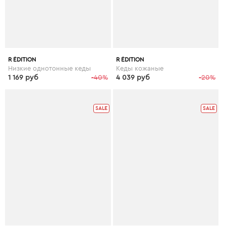
R ÉDITION
R ÉDITION
Низкие однотонные кеды
Кеды кожаные
1 169 руб
-40%
4 039 руб
-20%
SALE
SALE