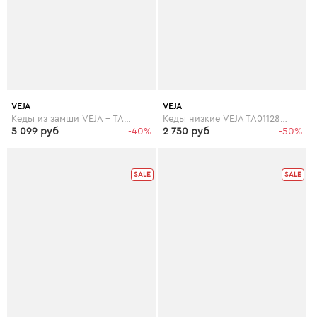
VEJA
VEJA
Кеды из замши VEJA - TAUA MID FURED
Кеды низкие VEJA TA011286 TAUA
5 099 руб
-40%
2 750 руб
-50%
SALE
SALE