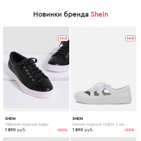
Новинки бренда
SheIn
SALE
SALE
SHEIN
SHEIN
Чёрные модные кеды
Белые модные туфли с разрезом на молнии
1 890
руб.
-50%
1 890
руб.
-35%