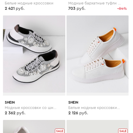
Белые модные кроссовки
Модные бархатные туфли на платформе с вышивкой
2 421
руб.
703
руб.
-84%
SHEIN
SHEIN
Модные кроссовки со шнуровкой и цветками
Белые модные кроссовки со шнуровкой
2 362
руб.
2 126
руб.
SALE
SALE