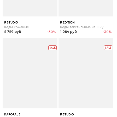
R STUDIO
R ÉDITION
Кеды кожаные
Кеды текстильные на шнуровке
2 729 руб
-30%
1 084 руб
-30%
SALE
SALE
KAPORAL 5
R STUDIO