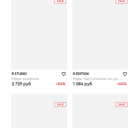
SALE
SALE
R STUDIO
R ÉDITION
Кеды кожаные
Кеды текстильные на шнуровке
2 729 руб
-30%
1 084 руб
-30%
laredoute.ru
laredoute.ru
SALE
SALE