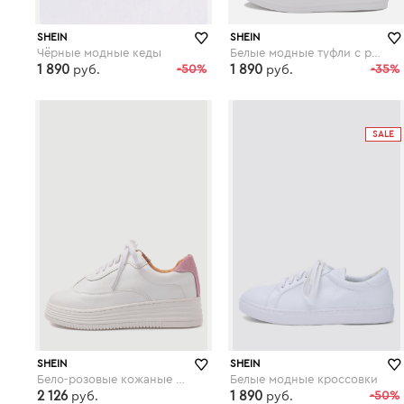
SHEIN
SHEIN
Чёрные модные кеды
Белые модные туфли с разрезом на молнии
1 890
-50%
1 890
-35%
руб.
руб.
shein.com
shein.com
SALE
SHEIN
SHEIN
Бело-розовые кожаные кроссовки на резиновых подошвах
Белые модные кроссовки
2 126
1 890
-50%
руб.
руб.