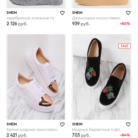
SHEIN
SHEIN
серебряные кожаные туфли с блёсткой
Джинсовые искусственные замшевые кроссовки на платформе
2 126
939
-80%
руб.
руб.
shein.com
shein.com
SALE
SHEIN
SHEIN
Белые модные кроссовки
Модные бархатные туфли на платформе с вышивкой
2 421
703
-84%
руб.
руб.