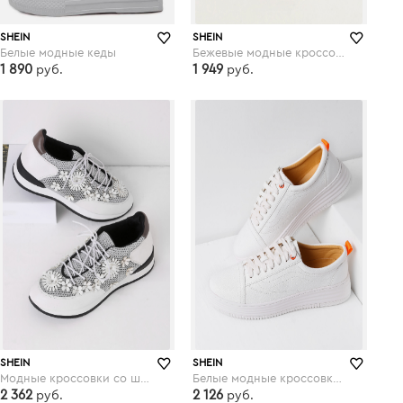
SHEIN
SHEIN
Белые модные кеды
Бежевые модные кроссовки со шнуровкой
1 890
1 949
руб.
руб.
shein.com
shein.com
SHEIN
SHEIN
Модные кроссовки со шнуровкой и цветками
Белые модные кроссовки со шнуровкой
2 362
2 126
руб.
руб.