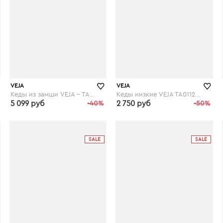
VEJA
VEJA
Кеды из замши VEJA - TAUA MID FURED
Кеды низкие VEJA TA011286 TAUA
5 099 руб
-40%
2 750 руб
-50%
laredoute.ru
laredoute.ru
SALE
SALE