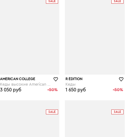
SALE
SALE
AMERICAN COLLEGE
R ÉDITION
Кеды высокие American College Koala
Кеды
3 050 руб
-50%
1 650 руб
-50%
laredoute.ru
laredoute.ru
SALE
SALE