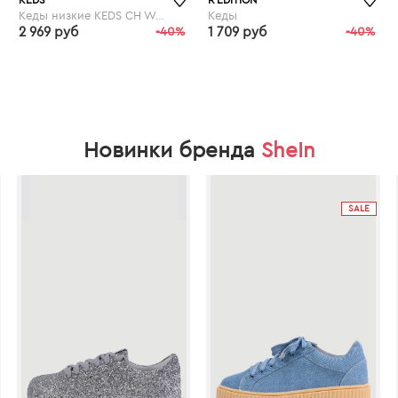
Кеды низкие KEDS CH Woven Stripe
Кеды
2 969 руб
-40%
1 709 руб
-40%
laredoute.ru
laredoute.ru
Новинки бренда
SheIn
SALE