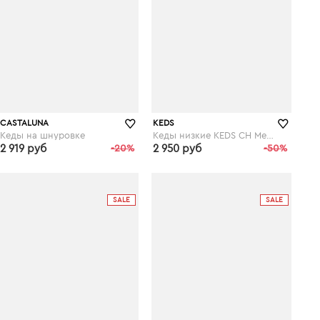
CASTALUNA
KEDS
Кеды на шнуровке
Кеды низкие KEDS CH Metallic Leather
2 919 руб
-20%
2 950 руб
-50%
laredoute.ru
laredoute.ru
SALE
SALE