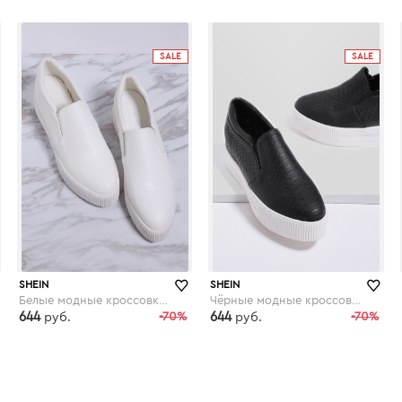
shein.com
shein.com
SALE
SALE
SHEIN
SHEIN
Белые модные кроссовки на платформе
Чёрные модные кроссовки на платформе
644
-70%
644
-70%
руб.
руб.
shein.com
shein.com