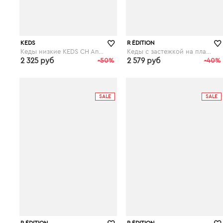
KEDS
R ÉDITION
Кеды низкие KEDS CH Animals
Кеды с застежкой на планки-велкро
2 325 руб
-50%
2 579 руб
-40%
laredoute.ru
laredoute.ru
SALE
SALE
R ÉDITION
R ÉDITION