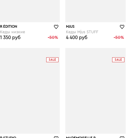
R ÉDITION
MJUS
Кеды низкие
Кеды Mjus STUFF
1 350 руб
-50%
4 400 руб
-50%
laredoute.ru
laredoute.ru
SALE
SALE
R STUDIO
MADEMOISELLE R