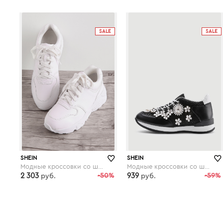
shein.com
shein.com
SALE
SALE
SHEIN
SHEIN
Модные кроссовки со шнуровкой
Модные кроссовки со шнуровкой и цветками
2 303
-50%
939
-59%
руб.
руб.
shein.com
shein.com