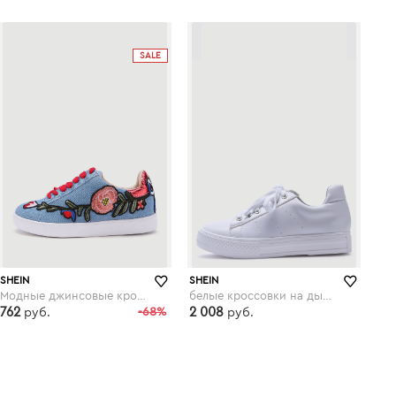
shein.com
shein.com
SALE
SHEIN
SHEIN
Модные джинсовые кроссовки со шнуровкой и цветочной вышивкой
белые кроссовки на дышащих резиновых подошвах
762
-68%
2 008
руб.
руб.
shein.com
shein.com