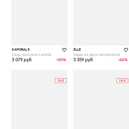
KAPORAL 5
ELLE
Кеды высокие Lanista
Кеды из двух материалов
3 079 руб
-20%
3 359 руб
-20%
laredoute.ru
laredoute.ru
SALE
SALE