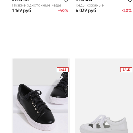
Низкие однотонные кеды
Кеды кожаные
1 169 руб
-40%
4 039 руб
-20%
laredoute.ru
SALE
SALE