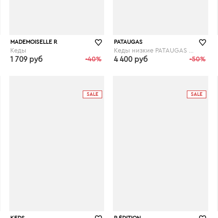
MADEMOISELLE R
PATAUGAS
Кеды
Кеды низкие PATAUGAS Ride
1 709 руб
-40%
4 400 руб
-50%
laredoute.ru
laredoute.ru
SALE
SALE
KEDS
R ÉDITION