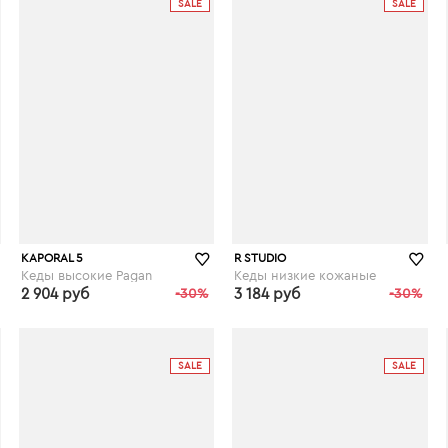
SALE
SALE
KAPORAL 5
R STUDIO
Кеды высокие Pagan
Кеды низкие кожаные
2 904 руб
-30%
3 184 руб
-30%
laredoute.ru
laredoute.ru
SALE
SALE