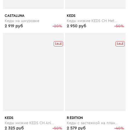
CASTALUNA
KEDS
Кеды на шнуровке
Кеды низкие KEDS CH Metallic Leather
2 919 руб
-20%
2 950 руб
-50%
SALE
SALE
KEDS
R ÉDITION
Кеды низкие KEDS CH Animals
Кеды с застежкой на планки-велкро
2 325 руб
-50%
2 579 руб
-40%