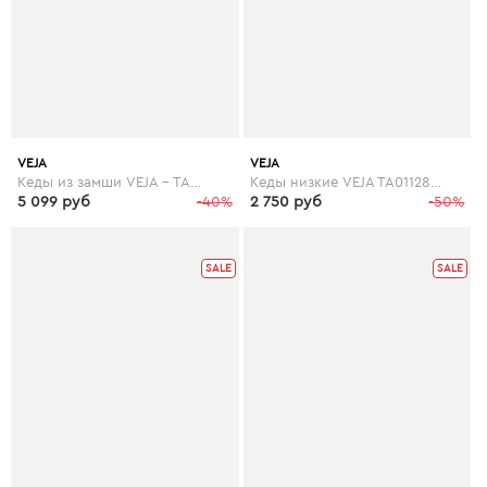
VEJA
VEJA
Кеды из замши VEJA - TAUA MID FURED
Кеды низкие VEJA TA011286 TAUA
5 099 руб
-40%
2 750 руб
-50%
SALE
SALE