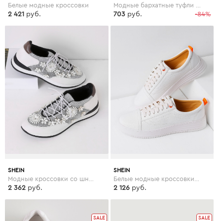
Белые модные кроссовки
Модные бархатные туфли на платформе с вышивкой
2 421
руб.
703
руб.
-84%
SHEIN
SHEIN
Модные кроссовки со шнуровкой и цветками
Белые модные кроссовки со шнуровкой
2 362
руб.
2 126
руб.
SALE
SALE