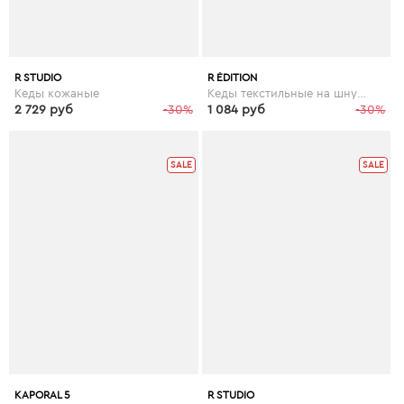
R STUDIO
R ÉDITION
Кеды кожаные
Кеды текстильные на шнуровке
2 729 руб
-30%
1 084 руб
-30%
SALE
SALE
KAPORAL 5
R STUDIO