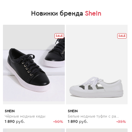
Новинки бренда
SheIn
SALE
SALE
SHEIN
SHEIN
Чёрные модные кеды
Белые модные туфли с разрезом на молнии
1 890
руб.
-50%
1 890
руб.
-35%