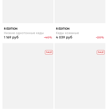
R ÉDITION
R ÉDITION
Низкие однотонные кеды
Кеды кожаные
1 169 руб
-40%
4 039 руб
-20%
SALE
SALE