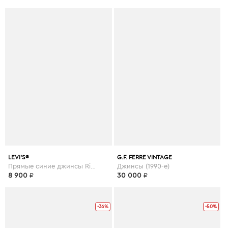
LEVI’S®
G.F. FERRE VINTAGE
Прямые синие джинсы Ribcage
Джинсы (1990-е)
8 900
₽
30 000
₽
-36%
-50%