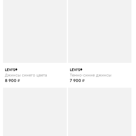
LEVI’S®
LEVI’S®
Джинсы синего цвета
Темно-синие джинсы
8 900
₽
7 900
₽