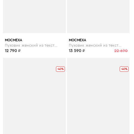
МОСМЕХА
МОСМЕХА
Пуховик женский из текстиля с капюшоном, отделка чернобурка
Пуховик женский из текстиля с капюшоном, отделка чернобурка
12 790
₽
13 590
₽
22 690
-40%
-40%