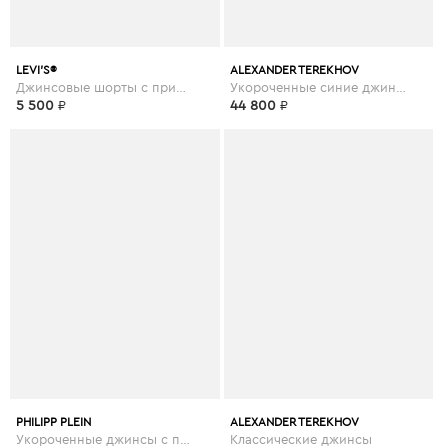
LEVI’S®
ALEXANDER TEREKHOV
Джинсовые шорты с принтом
Укороченные синие джинсы
5 500
₽
44 800
₽
PHILIPP PLEIN
ALEXANDER TEREKHOV
Укороченные джинсы с прорезями
Классические джинсы