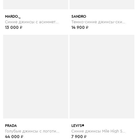
MARDO._
SANDRO
Синие джинсы с асимметричным поясом
Темно-синие джинсы-скинни Ulrick
13 000
₽
14 900
₽
PRADA
LEVI’S®
Голубые джинсы с логотипом
Синие джинсы Mile High Super Skinny
44 000
₽
7 900
₽