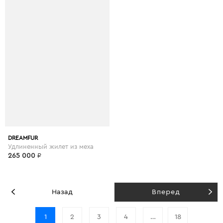
DREAMFUR
Удлиненный жилет из меха
265 000
₽
Назад
Вперед
1
2
3
4
…
18