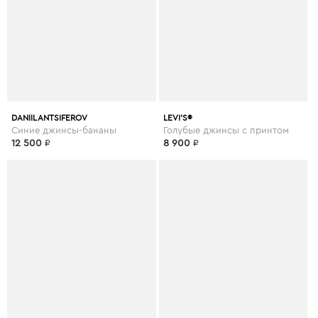
DANIIL ANTSIFEROV
LEVI’S®
Синие джинсы-бананы
Голубые джинсы с принтом
12 500
₽
8 900
₽