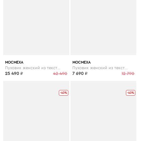
МОСМЕХА
МОСМЕХА
Пуховик женский из текстиля с капюшоном, отделка песец
Пуховик женский из текстиля с капюшоном, отделка искусственный мех
25 490
₽
42 490
7 690
₽
12 790
-40%
-40%