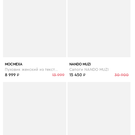
МОСМЕХА
NANDO MUZI
Пуховик женский из текстиля с капюшоном, отделка кролик
Сапоги NANDO MUZI
8 999
₽
13 999
15 450
₽
30 900