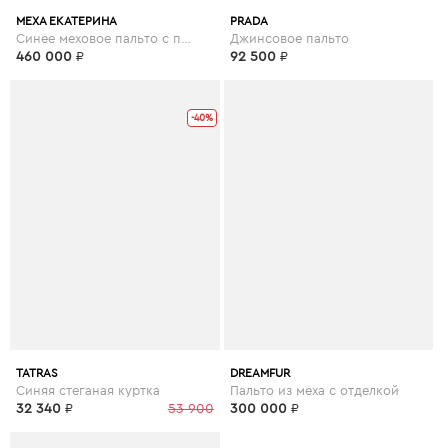
МЕХА ЕКАТЕРИНА
PRADA
Синее меховое пальто с поясом
Джинсовое пальто
460 000
₽
92 500
₽
-40%
TATRAS
DREAMFUR
Синяя стеганая куртка
Пальто из меха с отделкой
32 340
₽
53 900
300 000
₽