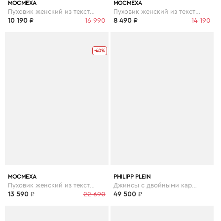
МОСМЕХА
МОСМЕХА
Пуховик женский из текстиля с капюшоном, отделка искусственный мех
Пуховик женский из текстиля с капюшоном
10 190
₽
16 990
8 490
₽
14 190
-40%
МОСМЕХА
PHILIPP PLEIN
Пуховик женский из текстиля с капюшоном, отделка енот
Джинсы с двойными карманами и прорезями
13 590
₽
22 690
49 500
₽