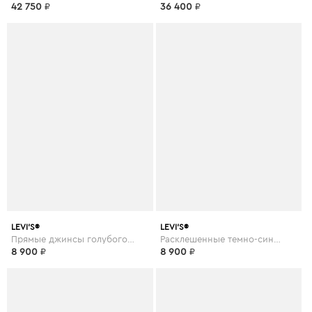
42 750
₽
36 400
₽
LEVI’S®
LEVI’S®
Прямые джинсы голубого цвета
Расклешенные темно-синие джинсы
8 900
₽
8 900
₽