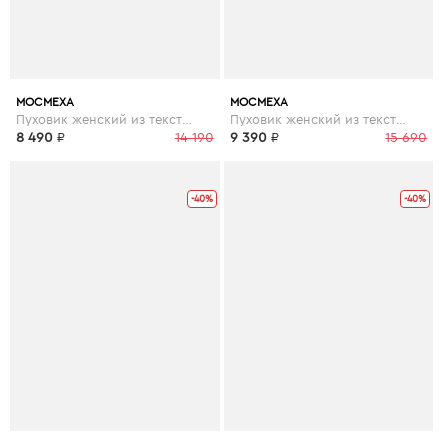
МОСМЕХА
МОСМЕХА
Пуховик женский из текстиля с капюшоном
Пуховик женский из текстиля с капюшоном
8 490
₽
14 190
9 390
₽
15 690
-40%
-40%