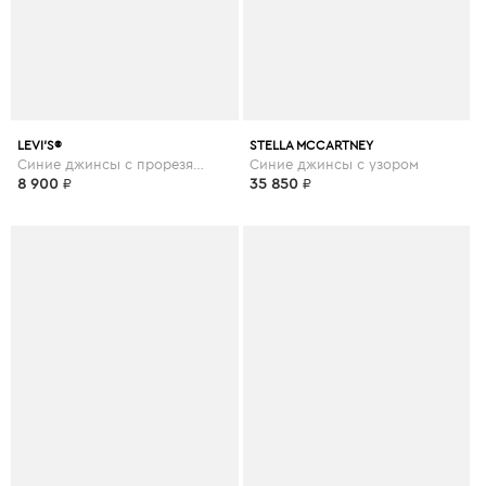
LEVI’S®
STELLA MCCARTNEY
Синие джинсы с прорезями
Синие джинсы с узором
8 900
₽
35 850
₽