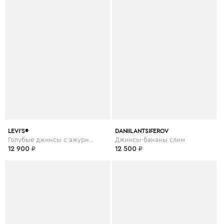
LEVI’S®
DANIIL ANTSIFEROV
Голубые джинсы с ажурной отделкой
Джинсы-бананы слим
12 900
₽
12 500
₽