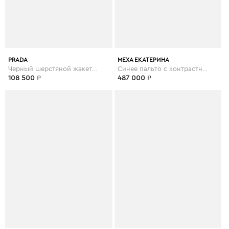
PRADA
МЕХА ЕКАТЕРИНА
Черный шерстяной жакет с поясом
Синее пальто с контрастной отделкой
108 500
₽
487 000
₽