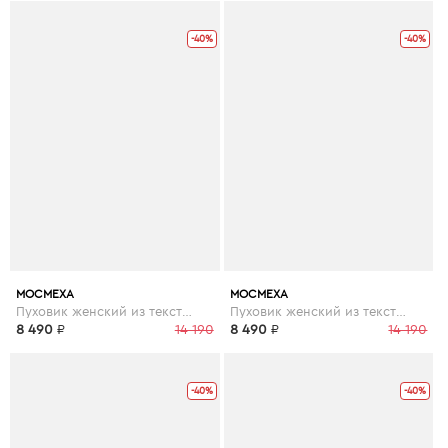
-40%
-40%
МОСМЕХА
МОСМЕХА
Пуховик женский из текстиля с капюшоном
Пуховик женский из текстиля с капюшоном
8 490
₽
14 190
8 490
₽
14 190
-40%
-40%