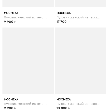
МОСМЕХА
МОСМЕХА
Пуховик женский из текстиля с капюшоном
Пуховик женский из текстиля с капюшоном
9 900
₽
17 700
₽
МОСМЕХА
МОСМЕХА
Пуховик женский из текстиля с капюшоном
Пуховик женский из текстиля с воротником
9 900
₽
10 800
₽