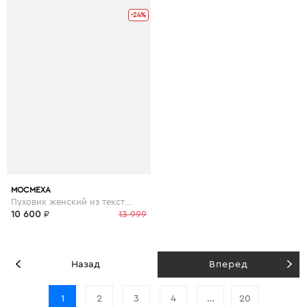
-24%
МОСМЕХА
Пуховик женский из текстиля с капюшоном, отделка искусственный мех
10 600
₽
13 999
Назад
Вперед
1
2
3
4
…
20