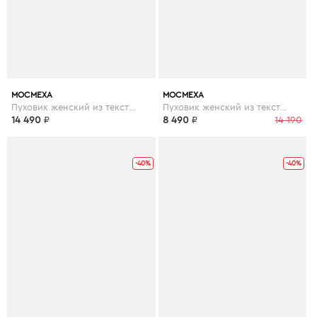
МОСМЕХА
МОСМЕХА
Пуховик женский из текстиля с капюшоном, отделка чернобурка
Пуховик женский из текстиля с капюшоном
14 490
₽
8 490
₽
14 190
-40%
-40%