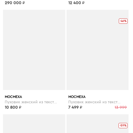
290 000
₽
12 400
₽
-46%
МОСМЕХА
МОСМЕХА
Пуховик женский из текстиля с капюшоном
Пуховик женский из текстиля с капюшоном
10 800
₽
7 499
₽
13 999
-59%