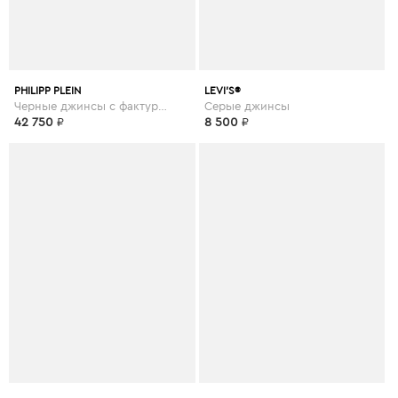
PHILIPP PLEIN
LEVI’S®
Черные джинсы с фактурной отделкой
Серые джинсы
42 750
₽
8 500
₽