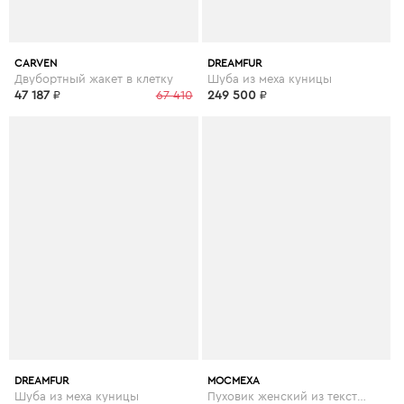
CARVEN
DREAMFUR
Двубортный жакет в клетку
Шуба из меха куницы
47 187
₽
67 410
249 500
₽
DREAMFUR
МОСМЕХА
Шуба из меха куницы
Пуховик женский из текстиля с капюшоном, отделка искусственный мех