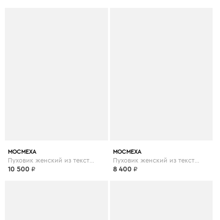
МОСМЕХА
МОСМЕХА
Пуховик женский из текстиля с капюшоном
Пуховик женский из текстиля с капюшоном
10 500
₽
8 400
₽