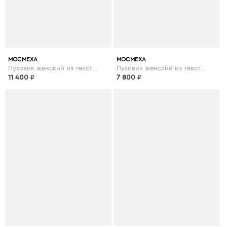
МОСМЕХА
МОСМЕХА
Пуховик женский из текстиля с капюшоном
Пуховик женский из текстиля с капюшоном
11 400
₽
7 800
₽