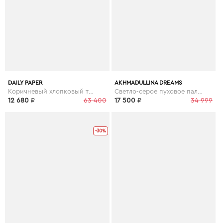
DAILY PAPER
AKHMADULLINA DREAMS
Коричневый хлопковый тренч Dante
Светло-серое пуховое пальто
12 680
₽
63 400
17 500
₽
34 999
-30%