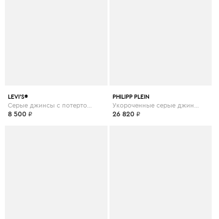
LEVI’S®
PHILIPP PLEIN
Серые джинсы с потертостями
Укороченные серые джинсы
8 500
₽
26 820
₽