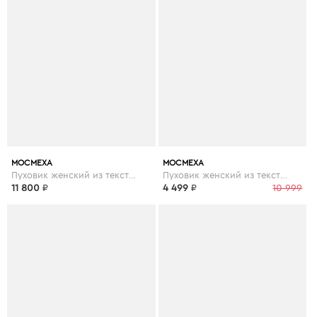
МОСМЕХА
МОСМЕХА
Пуховик женский из текстиля с воротником, отделка кролик
Пуховик женский из текстиля с капюшоном
11 800
₽
4 499
₽
10 999