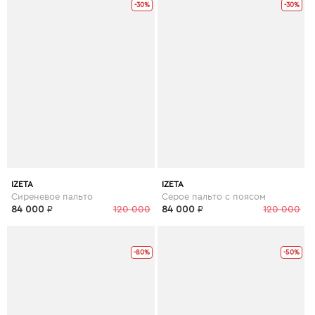
-30%
-30%
IZETA
IZETA
Сиреневое пальто
Серое пальто с поясом
84 000
₽
120 000
84 000
₽
120 000
-80%
-50%