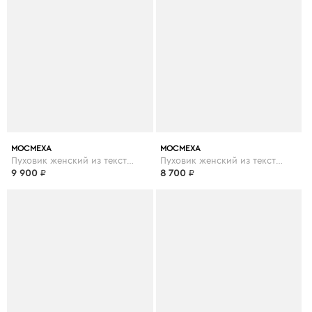
МОСМЕХА
МОСМЕХА
Пуховик женский из текстиля с капюшоном
Пуховик женский из текстиля с капюшоном
9 900
₽
8 700
₽