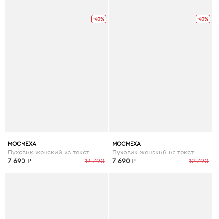
-40%
-40%
МОСМЕХА
МОСМЕХА
Пуховик женский из текстиля с капюшоном
Пуховик женский из текстиля с капюшоном
7 690
₽
12 790
7 690
₽
12 790