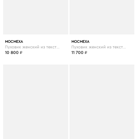
МОСМЕХА
МОСМЕХА
Пуховик женский из текстиля с капюшоном
Пуховик женский из текстиля с капюшоном, отделка норка
10 800
₽
11 700
₽