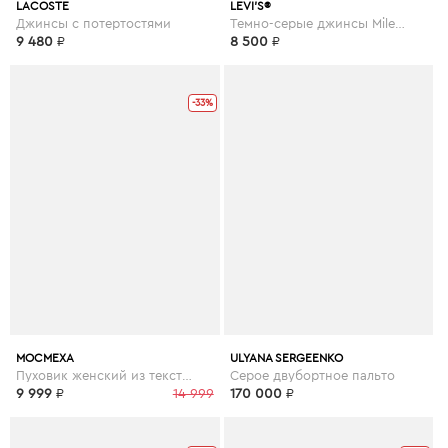
LACOSTE
LEVI’S®
Джинсы с потертостями
Темно-серые джинсы Mile High Super Skinny
9 480
₽
8 500
₽
-33%
МОСМЕХА
ULYANA SERGEENKO
Пуховик женский из текстиля с капюшоном, отделка чернобурка
Серое двубортное пальто
9 999
₽
14 999
170 000
₽