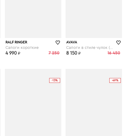
kupivip.ru
RALF RINGER
AVAVA
Сапоги короткие
Сапоги в стиле чулок (стрейч)
4 990
7 250
8 150
16 450
₽
₽
-13%
-49%