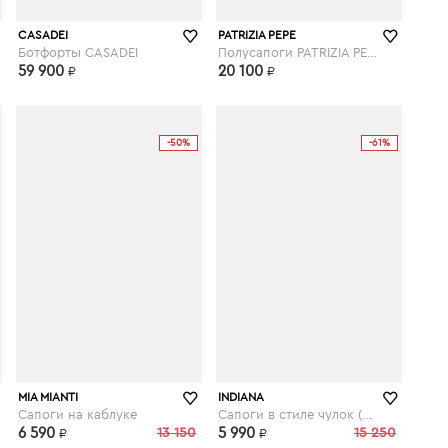
elyts.ru
elyts.ru
CASADEI
PATRIZIA PEPE
Ботфорты CASADEI
Полусапоги PATRIZIA PEPE
59 900
20 100
₽
₽
-50%
-61%
kupivip.ru
MIA MIANTI
INDIANA
Сапоги на каблуке
Сапоги в стиле чулок (стрейч)
6 590
13 150
5 990
15 250
₽
₽