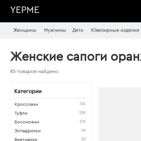
YEPME
Женщины
Мужчины
Дети
Ювелирные изделия
Женские сапоги оран
85 товаров найдено
Категории
12K
Кроссовки
35K
Туфли
21K
Босоножки
4K
Эспадрильи
3K
Вьетнамки