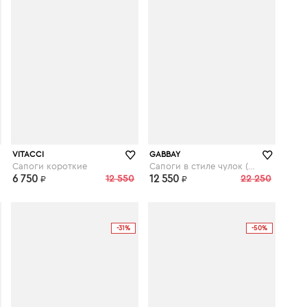
kupivip.ru
kupivip.ru
VITACCI
GABBAY
Сапоги короткие
Сапоги в стиле чулок (стрейч)
6 750
12 550
12 550
22 250
₽
₽
-31%
-50%