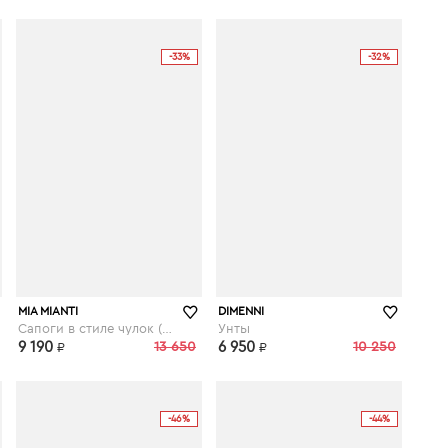
-33%
-32%
kupivip.ru
kupivip.ru
MIA MIANTI
DIMENNI
Сапоги в стиле чулок (стрейч)
Унты
9 190
13 650
6 950
10 250
₽
₽
-46%
-44%