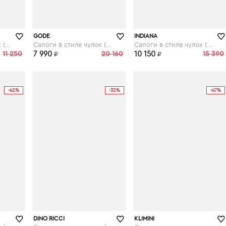
kupivip.ru
kupivip.ru
GODE
INDIANA
Сапоги в стиле чулок (стрейч)
Сапоги в стиле чулок (стрейч)
Сапоги в стиле чулок (стрейч)
11 250
7 990
20 160
10 150
15 390
₽
₽
-42%
-32%
-47%
kupivip.ru
DINO RICCI
KLIMINI