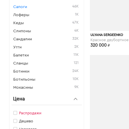
46K
Сапоги
1K
Лоферы
47K
Кеды
4K
Слипоны
aizel.ru
ULYANA SERGEENKO
32K
Сандалии
320 000
₽
2K
Угги
11K
Балетки
121
Сланцы
24K
Ботинки
10K
Ботильоны
9K
Мокасины
Цена
Распродажи
Дешево