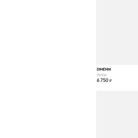
kupivip.ru
DIMENNI
Унты
6 750
₽