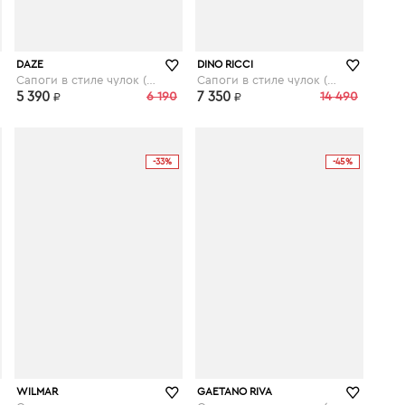
kupivip.ru
kupivip.ru
DAZE
DINO RICCI
Сапоги в стиле чулок (стрейч)
Сапоги в стиле чулок (стрейч)
5 390
6 190
7 350
14 490
₽
₽
-33%
-45%
kupivip.ru
kupivip.ru
WILMAR
GAETANO RIVA