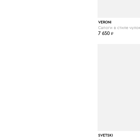
kupivip.ru
VERONI
7 650
₽
kupivip.ru
SVETSKI