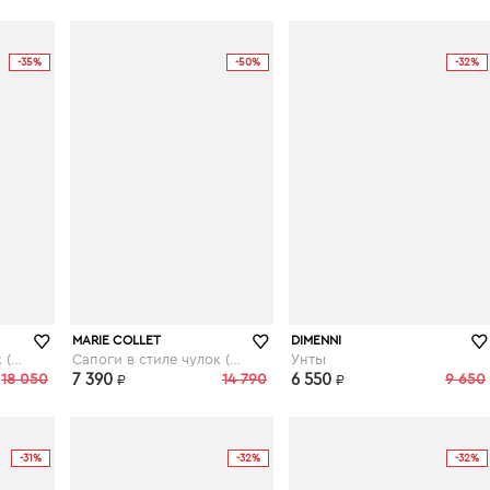
-35%
-50%
-32%
kupivip.ru
kupivip.ru
MARIE COLLET
DIMENNI
Сапоги в стиле чулок (стрейч)
Сапоги в стиле чулок (стрейч)
Унты
18 050
7 390
14 790
6 550
9 650
₽
₽
-31%
-32%
-32%