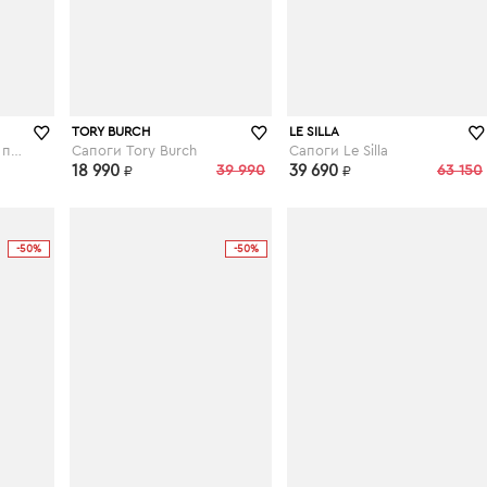
kupivip.ru
kupivip.ru
TORY BURCH
LE SILLA
Красное двубортное пальто
Сапоги Tory Burch
Сапоги Le Silla
18 990
39 990
39 690
63 150
₽
₽
-50%
-50%