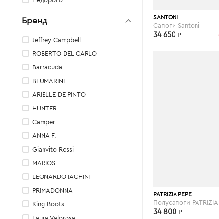
Недорого
vipavenue.ru
SANTONI
Бренд
Сапоги Santoni
34 650
₽
Jeffrey Campbell
ROBERTO DEL CARLO
Barracuda
BLUMARINE
ARIELLE DE PINTO
HUNTER
Camper
ANNA F.
Gianvito Rossi
MARIOS
LEONARDO IACHINI
PRIMADONNA
elyts.ru
PATRIZIA PEPE
King Boots
34 800
₽
Laura Valorosa