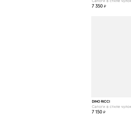
7 350
₽
kupivip.ru
DINO RICCI
7 150
₽