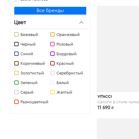
Flylondon
Все бренды
Rag & Bone
Цвет
Norma J. Baker
GAETANO RIVA
Бежевый
Оранжевый
Dino Ricci
Черный
Розовый
Dali
Синий
Бордовый
PROPAGANDA
Коричневый
Красный
Wilmar
Золотистый
Серебристый
Klimini
Зеленый
Белый
Indiana
Серый
Желтый
Ralf Ringer
VITACCI
Разноцветный
Balex
11 690
₽
Vitacci
MARIE COLLET
Dimenni
Trespass