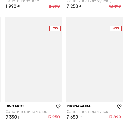
Сапоги короткие
Сапоги в стиле чулок (стрейч)
1 990
2 990
7 250
13 190
₽
₽
-33%
-45%
kupivip.ru
kupivip.ru
DINO RICCI
PROPAGANDA
Сапоги в стиле чулок (стрейч)
Сапоги в стиле чулок (стрейч)
9 350
13 950
7 650
13 890
₽
₽