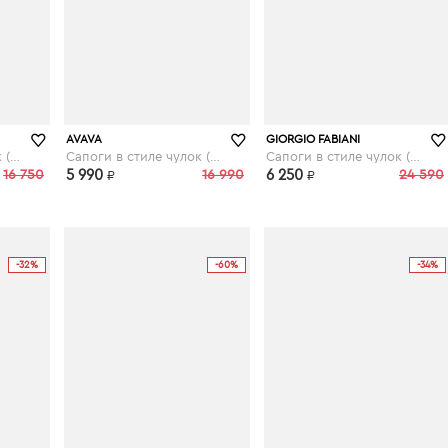
kupivip.ru
AVAVA
GIORGIO FABIANI
Сапоги в стиле чулок (стрейч)
Сапоги в стиле чулок (стрейч)
Сапоги в стиле чулок (стрейч)
16 750
5 990
16 990
6 250
24 590
₽
₽
-32%
-60%
-34%