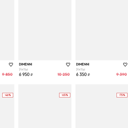
kupivip.ru
kupivip.ru
DIMENNI
DIMENNI
Унты
Унты
9 850
6 950
10 250
6 350
9 390
₽
₽
-46%
-65%
-75%