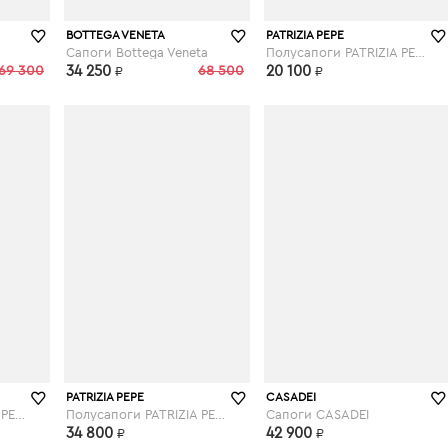
vipavenue.ru
elyts.ru
BOTTEGA VENETA
PATRIZIA PEPE
Сапоги Bottega Veneta
Полусапоги PATRIZIA PEPE
69 300
34 250
68 500
20 100
₽
₽
elyts.ru
elyts.ru
PATRIZIA PEPE
CASADEI
Полусапоги PATRIZIA PEPE
Полусапоги PATRIZIA PEPE
Сапоги CASADEI
34 800
42 900
₽
₽