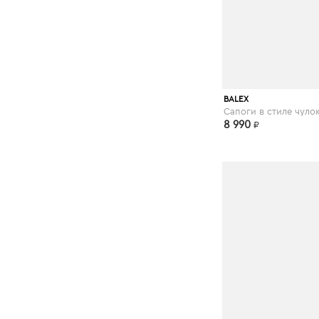
BALEX
8 990
₽