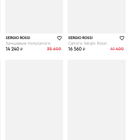
theoutlet.ru
vipavenue.ru
SERGIO ROSSI
SERGIO ROSSI
Замшевые полусапоги
Сапоги Sergio Rossi
14 240
35 600
16 560
41 400
₽
₽