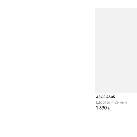
asos.com
ASOS 4505
Шорты - Синий
1 390
₽