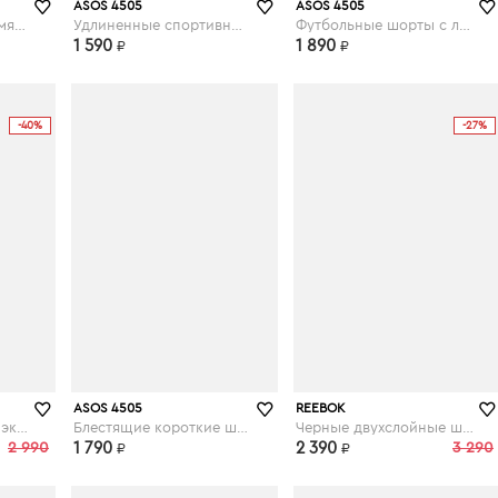
asos.com
asos.com
ASOS 4505
ASOS 4505
Черные шорты с тремя полосками adidas Training - Черный
Удлиненные спортивные шорты с футбольным принтом - Мульти
Футбольные шорты с логотипом сбоку - Мульти
1 590
1 890
₽
₽
-40%
-27%
asos.com
asos.com
ASOS 4505
REEBOK
Двухслойные шорты эксклюзивно для ASOS - Мульти
Блестящие короткие шорты с контрастной вставкой - Мульти
Черные двухслойные шорты Combat - Черный
2 990
1 790
2 390
3 290
₽
₽