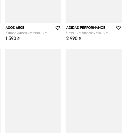
asos.com
asos.com
ASOS 4505
ADIDAS PERFORMANCE
Классические тканые шорты - Розовый
Черные укороченные шорты с тремя полосками adidas Training - Черный
1 390
2 990
₽
₽