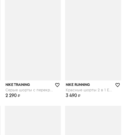
asos.com
asos.com
NIKE TRAINING
NIKE RUNNING
Серые шорты с перекрещенными элементами и поясом лаймового цвета Nike Pro Training - Серый
Красные шорты 2 в 1 Eclipse - Красный
2 290
3 490
₽
₽