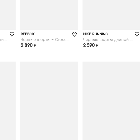
asos.com
asos.com
REEBOK
NIKE RUNNING
Серые шорты с логотипом - Серый
Черные шорты - Crossfit - Черный
Черные шорты длиной 3 дюймов - Черный
2 890
2 590
₽
₽