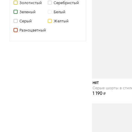
Золотистый
Серебристый
Abercrombie & Fitch
Зеленый
Белый
Jennyfer
Серый
Желтый
GAP
Разноцветный
Modis
MANGO
ТВОЕ
CALVIN KLEIN JEANS
TOPSHOP
asos.com
HIIT
1 190
₽