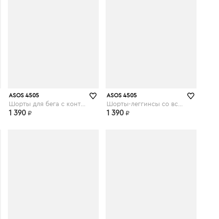
asos.com
asos.com
ASOS 4505
ASOS 4505
Шорты для бега с контрастным поясом - Зеленый
Шорты-леггинсы со вставками колор блок - Мульти
1 390
1 390
₽
₽