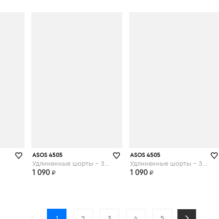
asos.com
asos.com
ASOS 4505
ASOS 4505
Удлиненные шорты - Зеленый
Удлиненные шорты - Зеленый
1 090
1 090
₽
₽
1
2
3
4
5