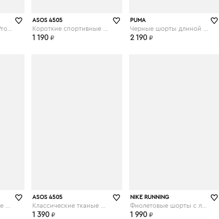
asos.com
asos.com
ASOS 4505
PUMA
Черные шорты Nike Pro Training 3 дюйма - Черный
Короткие спортивные шорты со звериным принтом - Мульти
Черные шорты длиной 3 дюймов - Черный
1 190
2 190
₽
₽
asos.com
asos.com
ASOS 4505
NIKE RUNNING
Короткие спортивные шорты с камуфляжным принтом - Мульти
Классические тканые шорты - Зеленый
Фиолетовые шорты с логотипом-галочкой - Фиолетовый
1 390
1 990
₽
₽