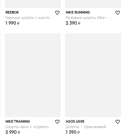
asos.com
asos.com
REEBOK
NIKE RUNNING
Черные шорты с кантом Training - Черный
Розовые шорты Nike - Air Running tempo - Розовый
1 990
2 390
₽
₽
asos.com
asos.com
NIKE TRAINING
ASOS 4505
Шорты хаки с отделкой лентой Nike - Pro Training (3 дюйма - Зеленый
Шорты - Оранжевый
2 990
1 390
₽
₽