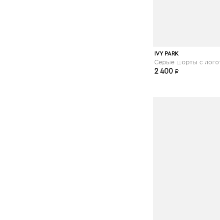
asos.com
IVY PARK
2 400
₽