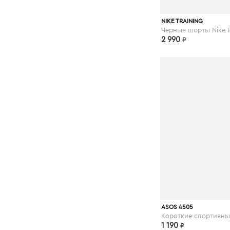
asos.com
NIKE TRAINING
2 990
₽
asos.com
ASOS 4505
1 190
₽