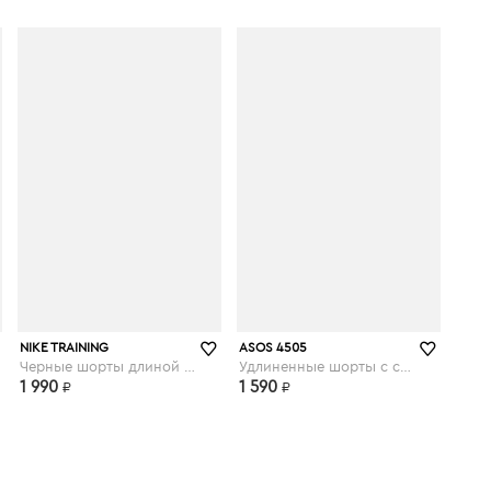
asos.com
asos.com
NIKE TRAINING
ASOS 4505
Черные шорты длиной в 5 дюймов Plus - Черный
Удлиненные шорты с сетчатыми вставками - Синий
1 990
1 590
₽
₽