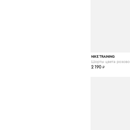
asos.com
NIKE TRAINING
2 190
₽