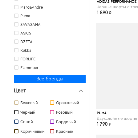
asos.com
ADIDAS PERFORMANCE
Marc&Andre
1 890
₽
Puma
SAVASANA
ASICS
DZETA
Rukka
FORLIFE
Flammber
ФЭСТ
Все бренды
Profit
Цвет
Beth Richards
U.S. Polo Assn.
Бежевый
Оранжевый
Halens
Черный
Розовый
asos.com
PUMA
Grishko
Синий
Бордовый
1 790
₽
Nike
Коричневый
Красный
Violeta by Mango