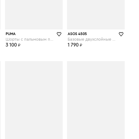
asos.com
asos.com
PUMA
ASOS 4505
Шорты с пальмовым принтом Training - Мульти
Базовые двухслойные шорты Curve - Черный
3 100
1 790
₽
₽