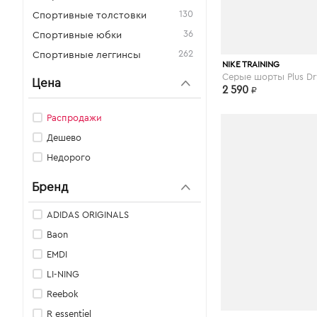
130
Спортивные толстовки
36
Спортивные юбки
262
Спортивные леггинсы
asos.com
NIKE TRAINING
Цена
2 590
₽
Распродажи
Дешево
Недорого
Бренд
ADIDAS ORIGINALS
Baon
EMDI
LI-NING
Reebok
R essentiel