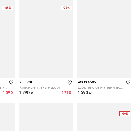
-25%
-28%
asos.com
asos.com
REEBOK
ASOS 4505
Серые шорты в стиле колор блок - Серый
Красные тканые шорты Training - Красный
Шорты с сетчатыми вставками - Оранжевый
1 590
1 290
1 790
1 590
₽
₽
-30%