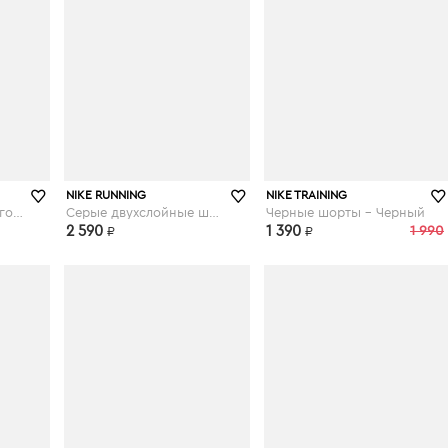
asos.com
asos.com
NIKE RUNNING
NIKE TRAINING
Шорты цвета розового золота Nike Pro Training - Розовый
Серые двухслойные шорты Nike - Air - Серый
Черные шорты - Черный
2 590
1 390
1 990
₽
₽