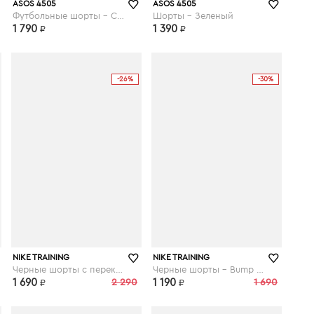
asos.com
asos.com
ASOS 4505
ASOS 4505
Футбольные шорты - Синий
Шорты - Зеленый
1 790
1 390
₽
₽
-26%
-30%
asos.com
asos.com
NIKE TRAINING
NIKE TRAINING
Черные шорты с перекрестом Nike Pro Training - Черный
Черные шорты - Bump - Черный
1 690
2 290
1 190
1 690
₽
₽