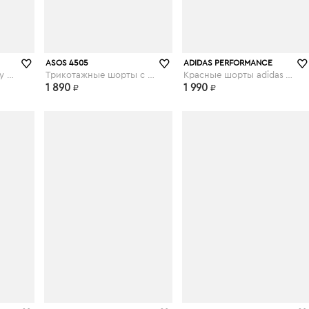
asos.com
asos.com
ASOS 4505
ADIDAS PERFORMANCE
Серые шорты Plus Dry - 5 дюймов - Черный
Трикотажные шорты с неоновой вставкой - Мульти
Красные шорты adidas Training - Красный
1 890
1 990
₽
₽