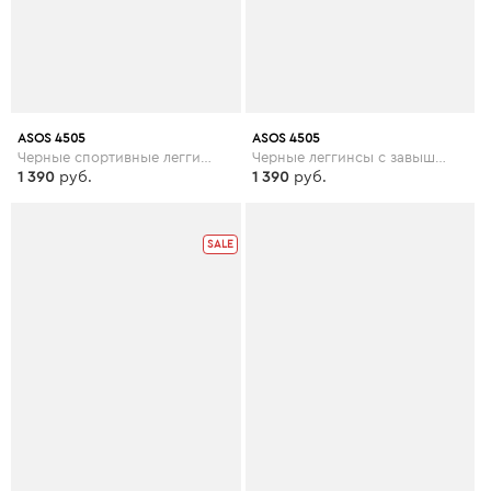
ASOS 4505
ASOS 4505
Черные спортивные леггинсы с завышенной талией ASOS 4505 - Черный
Черные леггинсы с завышенной талией ASOS 4505 Curve - Черный
1 390
руб.
1 390
руб.
SALE