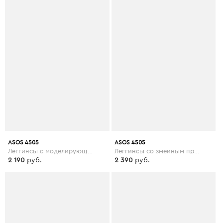
ASOS 4505
ASOS 4505
Леггинсы с моделирующими сетчатыми вставками ASOS 4505 Curve - Черный
Леггинсы со змеиным принтом и сетчатыми вставками ASOS 4505 - Мульти
2 190
руб.
2 390
руб.