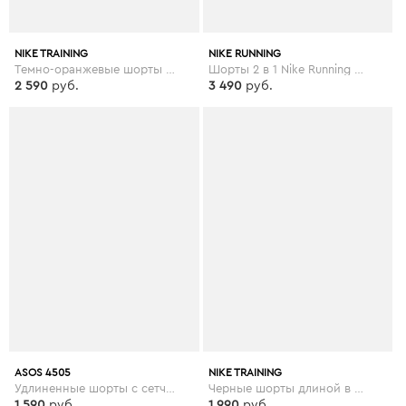
NIKE TRAINING
NIKE RUNNING
Темно-оранжевые шорты для занятий йогой Nike - Оранжевый
Шорты 2 в 1 Nike Running Eclipse - Бежевый
2 590
руб.
3 490
руб.
ASOS 4505
NIKE TRAINING
Удлиненные шорты с сетчатыми вставками ASOS 4505 - Синий
Черные шорты длиной в 5 дюймов Nike Training Plus - Черный
1 590
руб.
1 990
руб.