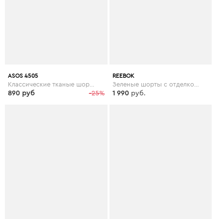
ASOS 4505
REEBOK
Классические тканые шорты ASOS 4505 - Зеленый
Зеленые шорты с отделкой лентой Reebok Training - Зеленый
890 руб
-25%
1 990
руб.