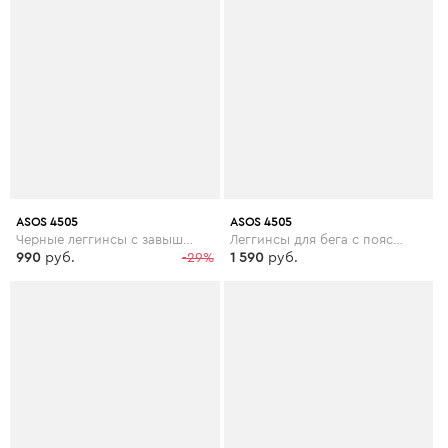
ASOS 4505
ASOS 4505
Черные леггинсы с завышенной талией ASOS 4505 Tall - Черный
Леггинсы для бега с поясом ASOS 4505 Curve - Черный
990
руб.
-29%
1 590
руб.