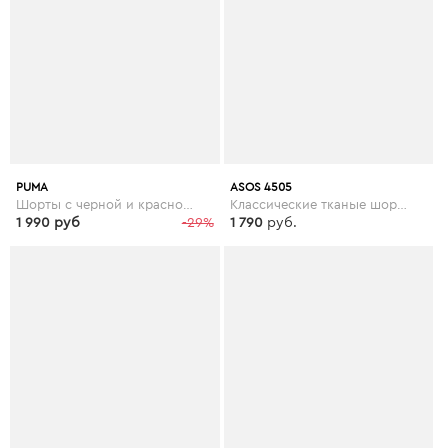
PUMA
ASOS 4505
Шорты с черной и красной отделкой Puma Football - Черный
Классические тканые шорты 2 в 1 ASOS 4505 - Черный
1 990 руб
-29%
1 790
руб.