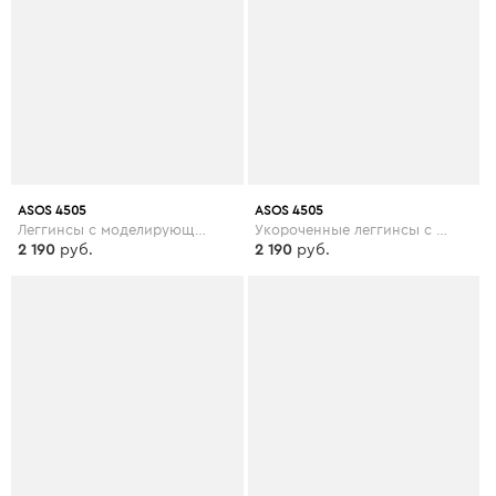
ASOS 4505
ASOS 4505
Леггинсы с моделирующими сетчатыми вставками ASOS 4505 - Зеленый
Укороченные леггинсы с принтом ASOS 4505 - Черный
2 190
руб.
2 190
руб.