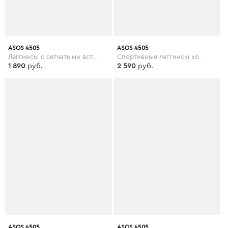
ASOS 4505
ASOS 4505
Леггинсы с сетчатыми вставками ASOS 4505 - Фиолетовый
Спортивные леггинсы колор блок ASOS 4505 - Оранжевый
1 890
руб.
2 590
руб.
ASOS 4505
ASOS 4505