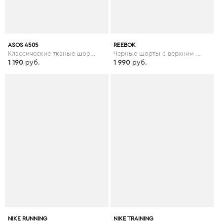
ASOS 4505
REEBOK
Классические тканые шорты ASOS 4505 - Черный
Черные шорты с верхним слоем из сетки Reebok Training - Черный
1 190
руб.
1 990
руб.
NIKE RUNNING
NIKE TRAINING