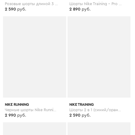
Розовые шорты длиной 3 дюйма Nike Running - Розовый
Шорты Nike Training - Pro Hypercool - Черный
2 590
руб.
2 890
руб.
NIKE RUNNING
NIKE TRAINING
Черные шорты Nike Running - Elevate - Черный
Шорты 2 в 1 (синий/оранжевый) Nike Training - Flex - Синий
2 990
руб.
2 590
руб.