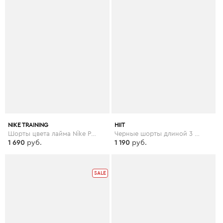
NIKE TRAINING
HIIT
Шорты цвета лайма Nike Pro Training, 3 дюйма - Зеленый
Черные шорты длиной 3 дюймов HIIT - Черный
1 690
руб.
1 190
руб.
SALE