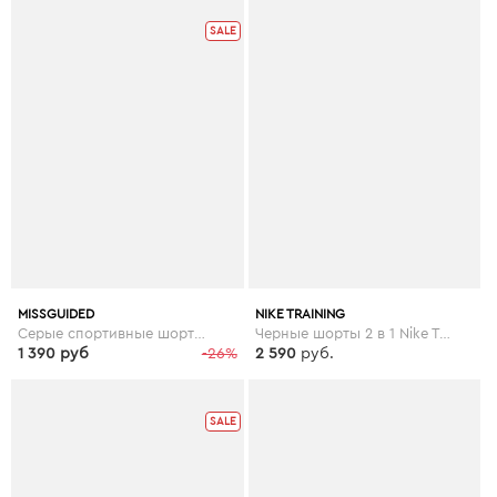
SALE
MISSGUIDED
NIKE TRAINING
Серые спортивные шорты со светоотражающей отделкой и сетчатыми вставками Missguided gym - Серый
Черные шорты 2 в 1 Nike Training Flex - Черный
1 390 руб
-26%
2 590
руб.
SALE