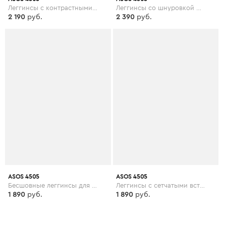
Леггинсы с контрастными строчками ASOS 4505 - Черный
Леггинсы со шнуровкой ASOS 4505 - Черный
2 190
руб.
2 390
руб.
ASOS 4505
ASOS 4505
Бесшовные леггинсы для йоги со звериным принтом ASOS 4505 - Мульти
Леггинсы с сетчатыми вставками ASOS 4505 Curve - Черный
1 890
руб.
1 890
руб.