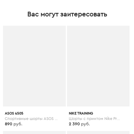
Вас могут заитересовать
ASOS 4505
NIKE TRAINING
Спортивные шорты ASOS 4505 Petite - Черный
Шорты с принтом Nike Pro Training - 3 дюйма - Черный
890
руб.
2 390
руб.