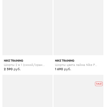
NIKE TRAINING
NIKE TRAINING
Шорты 2 в 1 (синий/оранжевый) Nike Training - Flex - Синий
Шорты цвета лайма Nike Pro Training, 3 дюйма - Зеленый
2 590
руб.
1 690
руб.
SALE