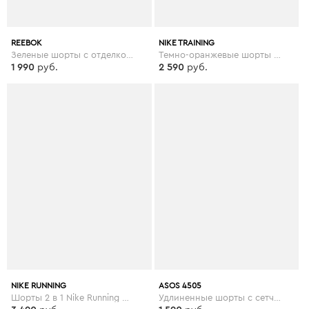
REEBOK
NIKE TRAINING
Зеленые шорты с отделкой лентой Reebok Training - Зеленый
Темно-оранжевые шорты для занятий йогой Nike - Оранжевый
1 990
руб.
2 590
руб.
NIKE RUNNING
ASOS 4505
Шорты 2 в 1 Nike Running Eclipse - Бежевый
Удлиненные шорты с сетчатыми вставками ASOS 4505 - Синий