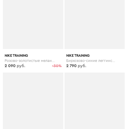
NIKE TRAINING
NIKE TRAINING
Розово-золотистые меланжевые леггинсы Nike Pro Training - Розовый
Бирюзово-синие леггинсы колор блок Nike Training - Темно-синий
2 090
руб.
-30%
2 790
руб.