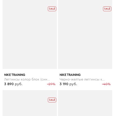
SALE
SALE
NIKE TRAINING
NIKE TRAINING
Леггинсы колор блок (синий/цвет лайма) Nike Training - Синий
Черно-желтые леггинсы колор блок с завышенной талией Nike Training - Мульти
3 890
руб.
-29%
3 190
руб.
-40%
SALE