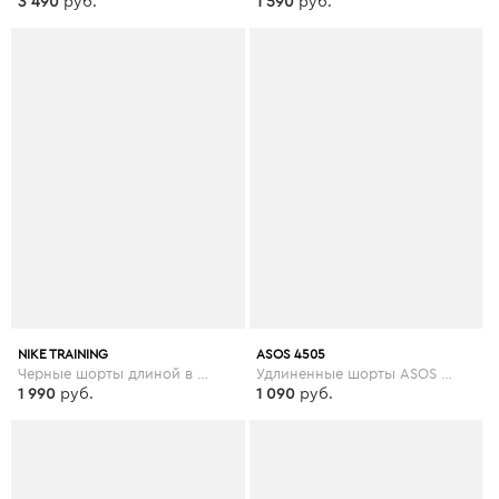
3 490
руб.
1 590
руб.
NIKE TRAINING
ASOS 4505
Черные шорты длиной в 5 дюймов Nike Training Plus - Черный
Удлиненные шорты ASOS 4505 - Зеленый
1 990
руб.
1 090
руб.