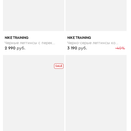
NIKE TRAINING
NIKE TRAINING
Черные леггинсы с перекрестной отделкой Nike Training - Черный
Черно-серые леггинсы колор блок с завышенной талией Nike Training - Мульти
2 990
руб.
3 190
руб.
-40%
SALE