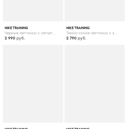
NIKE TRAINING
NIKE TRAINING
Черные леггинсы с сетчатыми вставками Nike - Pro Training - Черный
Темно-синие леггинсы с золотисто-розовым поясом Nike - Pro Training - Темно-синий
2 990
руб.
2 790
руб.