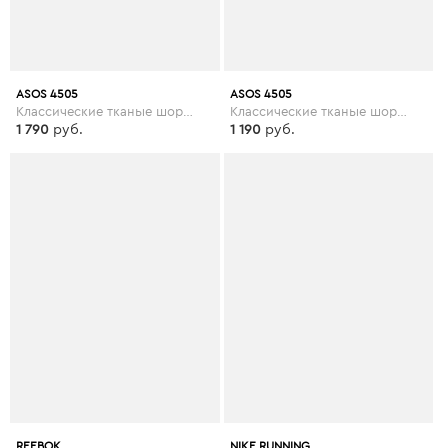
ASOS 4505
ASOS 4505
Классические тканые шорты 2 в 1 ASOS 4505 - Черный
Классические тканые шорты ASOS 4505 - Черный
1 790
руб.
1 190
руб.
REEBOK
NIKE RUNNING