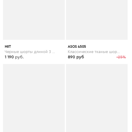
HIIT
ASOS 4505
Черные шорты длиной 3 дюймов HIIT - Черный
Классические тканые шорты ASOS 4505 - Зеленый
1 190
руб.
890 руб
-25%