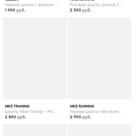
Черные шорты с верхним слоем из сетки Reebok Training - Черный
Розовые шорты длиной 3 дюйма Nike Running - Розовый
1 990
руб.
2 590
руб.
NIKE TRAINING
NIKE RUNNING
Шорты Nike Training - Pro Hypercool - Черный
Черные шорты Nike Running - Elevate - Черный
2 890
руб.
2 990
руб.