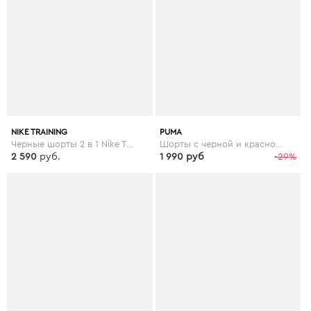
NIKE TRAINING
PUMA
Черные шорты 2 в 1 Nike Training Flex - Черный
Шорты с черной и красной отделкой Puma Football - Черный
2 590
руб.
1 990 руб
-29%