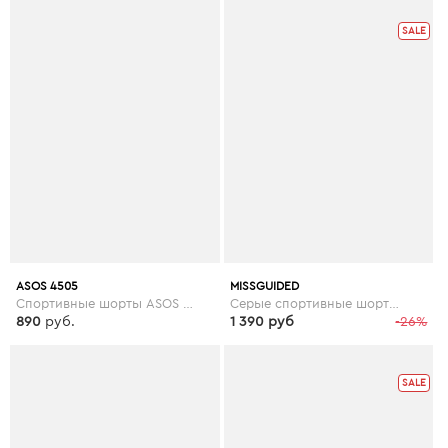
SALE
ASOS 4505
MISSGUIDED
Спортивные шорты ASOS 4505 Petite - Черный
Серые спортивные шорты со светоотражающей отделкой и сетчатыми вставками Missguided gym - Серый
890
руб.
1 390 руб
-26%
SALE