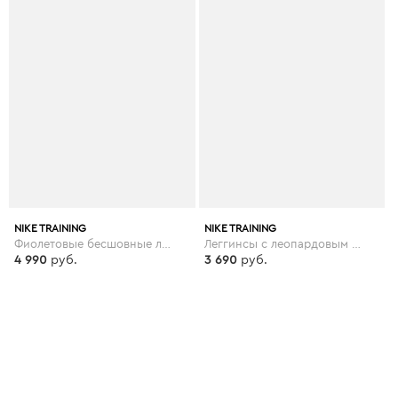
NIKE TRAINING
NIKE TRAINING
Фиолетовые бесшовные леггинсы для йоги с технологией Dri-FIT и маленьким логотипом Nike Power - Фиолетовый
Леггинсы с леопардовым принтом Nike Training - Черный
4 990
руб.
3 690
руб.