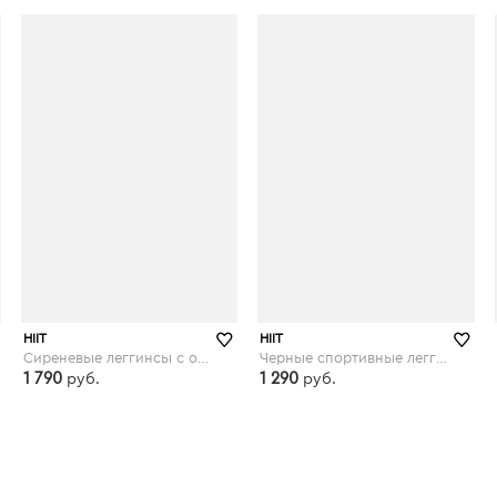
asos.com
asos.com
HIIT
HIIT
Сиреневые леггинсы с отделкой лентой неоновой расцветки HIIT - Черный
Черные спортивные леггинсы HIIT - Черный
1 790
1 290
руб.
руб.
asos.com
asos.com