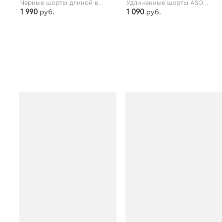
Черные шорты длиной в 5 дюймов Nike Training Plus - Черный
Удлиненные шорты ASOS 4505 - Зеленый
1 990
1 090
руб.
руб.
asos.com
asos.com