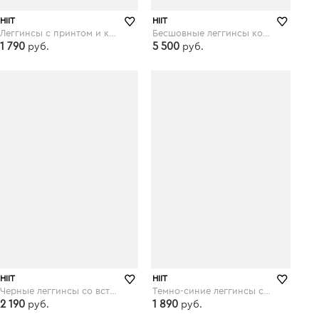
HIIT
HIIT
Леггинсы с принтом и контрастными полосками HIIT - Мульти
Бесшовные леггинсы колор блок HIIT - Мульти
1 790
5 500
руб.
руб.
asos.com
asos.com
HIIT
HIIT
Черные леггинсы со вставками по бокам HIIT - Черный
Темно-синие леггинсы с отделкой металлик HIIT - Темно-синий
2 190
1 890
руб.
руб.