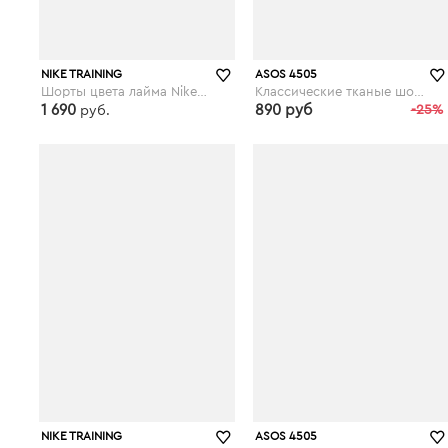
NIKE TRAINING
ASOS 4505
Шорты цвета лайма Nike Pro Training, 3 дюйма - Зеленый
Классические тканые шорты ASOS 4505 - Зеленый
1 690
890 руб
-25%
руб.
asos.com
asos.com
NIKE TRAINING
ASOS 4505