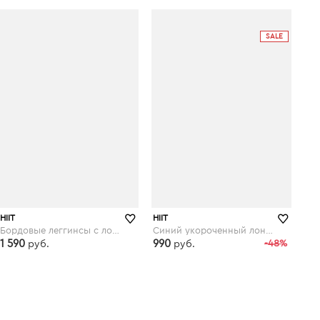
asos.com
asos.com
SALE
HIIT
HIIT
Бордовые леггинсы с логотипом HIIT - Фиолетовый
Синий укороченный лонгслив с сетчатыми вставками HIIT - Темно-синий
1 590
990
-48%
руб.
руб.
asos.com
asos.com