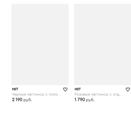
asos.com
asos.com
HIIT
HIIT
Черные леггинсы с полосками по бокам со змеиным принтом HIIT - Черный
Розовые леггинсы с отделкой неоновым кантом HIIT - Черный
2 190
1 790
руб.
руб.
asos.com
asos.com