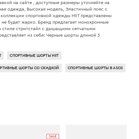
тавкой на сайте , доступные размеры уточняйте на
ная одежда, Высокая модель, Эластичный пояс с
 коллекции спортивной одежды HIIT представлены
а не будет жарко. Бренд предлагает монохромные
 в стиле стритстайл с дышащими сетчатыми
редставляет из себя: Черные шорты длиной 3
T
СПОРТИВНЫЕ ШОРТЫ HIIT
РТИВНЫЕ ШОРТЫ СО СКИДКОЙ
СПОРТИВНЫЕ ШОРТЫ В ASOS
SALE