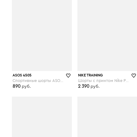
ASOS 4505
NIKE TRAINING
Спортивные шорты ASOS 4505 Petite - Черный
Шорты с принтом Nike Pro Training - 3 дюйма - Черный
890
2 390
руб.
руб.
asos.com
asos.com