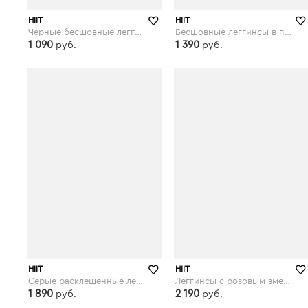
HIIT
HIIT
Черные бесшовные леггинсы в рубчик HIIT - Черный
Бесшовные леггинсы в полоску с эффектом омбре HIIT - Мульти
1 090
1 390
руб.
руб.
asos.com
asos.com
HIIT
HIIT
Серые расклешенные леггинсы HIIT studio - Серый
Леггинсы с розовым змеиным принтом на вставках по бокам HIIT - Черный
1 890
2 190
руб.
руб.