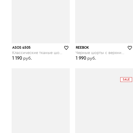
ASOS 4505
REEBOK
Классические тканые шорты ASOS 4505 - Черный
Черные шорты с верхним слоем из сетки Reebok Training - Черный
1 190
1 990
руб.
руб.
asos.com
asos.com
SALE