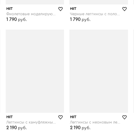
HIIT
HIIT
Фиолетовые моделирующие леггинсы HIIT - Фиолетовый
Черные леггинсы с полосками по бокам HIIT - Черный
1 790
1 790
руб.
руб.
asos.com
asos.com
HIIT
HIIT
Леггинсы с камуфляжным принтом по бокам HIIT - Мульти
Леггинсы с неоновым леопардовым принтом на поясе HIIT - Мульти
2 190
2 190
руб.
руб.