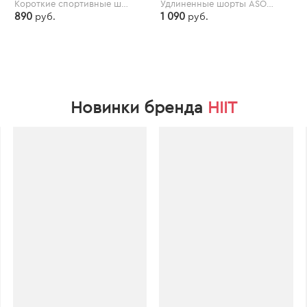
Короткие спортивные шорты ASOS 4505 - Розовый
Удлиненные шорты ASOS 4505 - Зеленый
890
1 090
руб.
руб.
asos.com
asos.com
Новинки бренда
HIIT