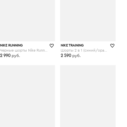
NIKE RUNNING
NIKE TRAINING
Черные шорты Nike Running - Elevate - Черный
Шорты 2 в 1 (синий/оранжевый) Nike Training - Flex - Синий
2 990
2 590
руб.
руб.
asos.com
asos.com