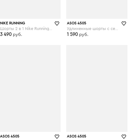
NIKE RUNNING
ASOS 4505
Шорты 2 в 1 Nike Running Eclipse - Бежевый
Удлиненные шорты с сетчатыми вставками ASOS 4505 - Синий
3 490
1 590
руб.
руб.
asos.com
asos.com
ASOS 4505
ASOS 4505