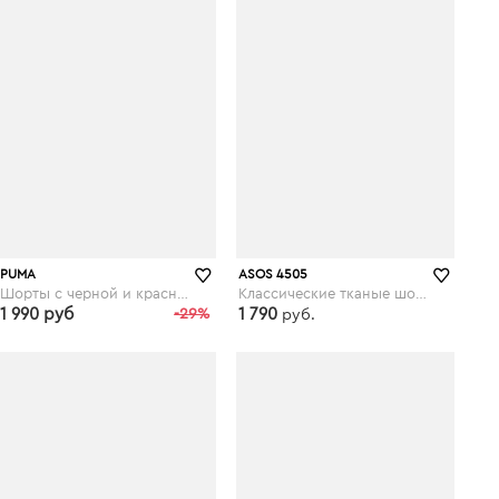
PUMA
ASOS 4505
Шорты с черной и красной отделкой Puma Football - Черный
Классические тканые шорты 2 в 1 ASOS 4505 - Черный
1 990 руб
-29%
1 790
руб.
asos.com
asos.com