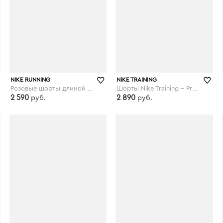
NIKE RUNNING
NIKE TRAINING
Розовые шорты длиной 3 дюйма Nike Running - Розовый
Шорты Nike Training - Pro Hypercool - Черный
2 590
2 890
руб.
руб.
asos.com
asos.com