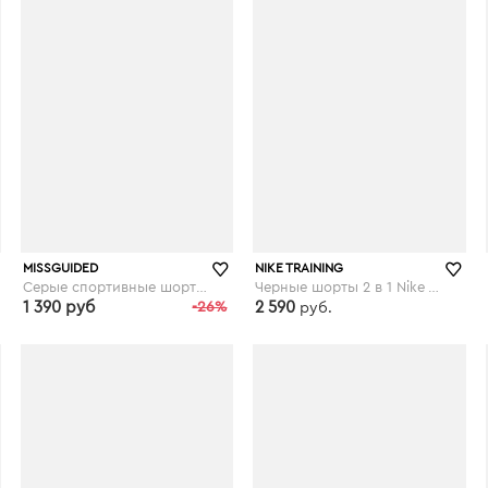
MISSGUIDED
NIKE TRAINING
Серые спортивные шорты со светоотражающей отделкой и сетчатыми вставками Missguided gym - Серый
Черные шорты 2 в 1 Nike Training Flex - Черный
1 390 руб
-26%
2 590
руб.
asos.com
asos.com