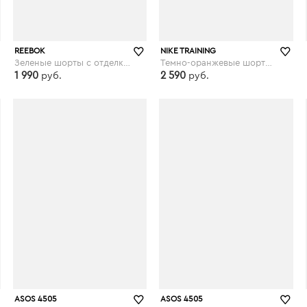
REEBOK
NIKE TRAINING
Зеленые шорты с отделкой лентой Reebok Training - Зеленый
Темно-оранжевые шорты для занятий йогой Nike - Оранжевый
1 990
2 590
руб.
руб.
asos.com
asos.com
ASOS 4505
ASOS 4505