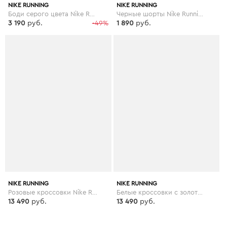
NIKE RUNNING
NIKE RUNNING
Боди серого цвета Nike Run Division - Серый
Черные шорты Nike Running 10K - Черный
3 190
руб.
-49%
1 890
руб.
NIKE RUNNING
NIKE RUNNING
Розовые кроссовки Nike Running Vapormax 19 - Розовый
Белые кроссовки с золотистой отделкой Nike Running Vapormax 19 - Белый
13 490
руб.
13 490
руб.