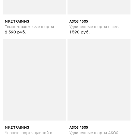
NIKE TRAINING
ASOS 4505
Темно-оранжевые шорты для занятий йогой Nike - Оранжевый
Удлиненные шорты с сетчатыми вставками ASOS 4505 - Синий
2 590
руб.
1 590
руб.
NIKE TRAINING
ASOS 4505
Черные шорты длиной в 5 дюймов Nike Training Plus - Черный
Удлиненные шорты ASOS 4505 - Зеленый