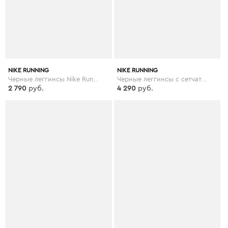
NIKE RUNNING
NIKE RUNNING
Черные леггинсы Nike Running Plus Dri-Fit - Черный
Черные леггинсы с сетчатыми вставками Nike Air Running - Черный
2 790
руб.
4 290
руб.