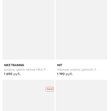
NIKE TRAINING
HIIT
Шорты цвета лайма Nike Pro Training, 3 дюйма - Зеленый
Черные шорты длиной 3 дюймов HIIT - Черный
1 690
руб.
1 190
руб.
SALE