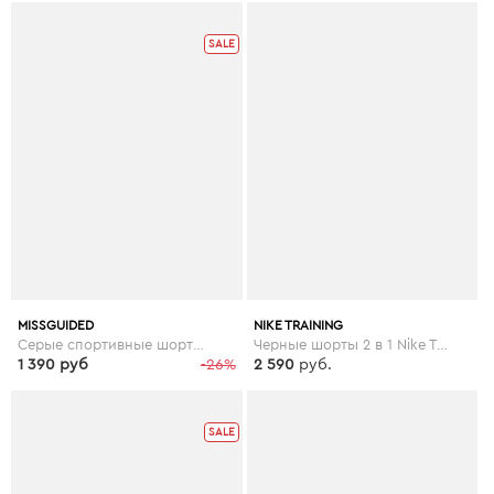
SALE
MISSGUIDED
NIKE TRAINING
Серые спортивные шорты со светоотражающей отделкой и сетчатыми вставками Missguided gym - Серый
Черные шорты 2 в 1 Nike Training Flex - Черный
1 390 руб
-26%
2 590
руб.
SALE