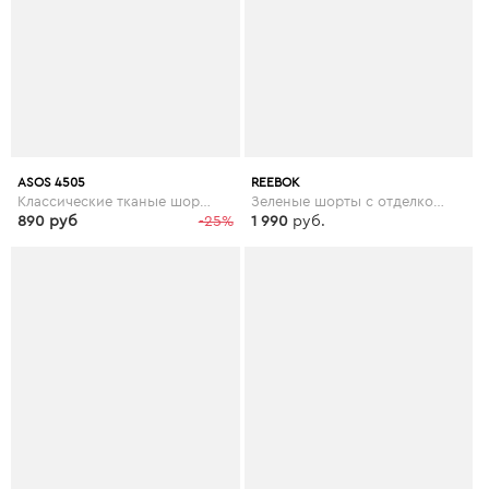
ASOS 4505
REEBOK
Классические тканые шорты ASOS 4505 - Зеленый
Зеленые шорты с отделкой лентой Reebok Training - Зеленый
890 руб
-25%
1 990
руб.