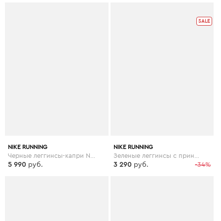
SALE
NIKE RUNNING
NIKE RUNNING
Черные леггинсы-капри Nike Running epic - Черный
Зеленые леггинсы с принтом Nike Running Speed - Зеленый
5 990
руб.
3 290
руб.
-34%