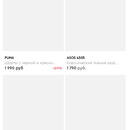
PUMA
ASOS 4505
Шорты с черной и красной отделкой Puma Football - Черный
Классические тканые шорты 2 в 1 ASOS 4505 - Черный
1 990 руб
-29%
1 790
руб.