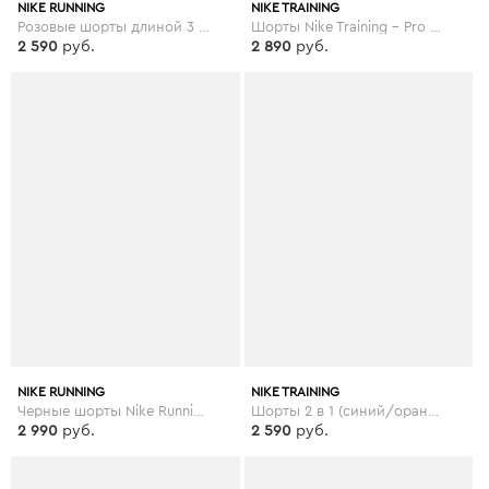
NIKE RUNNING
NIKE TRAINING
Розовые шорты длиной 3 дюйма Nike Running - Розовый
Шорты Nike Training - Pro Hypercool - Черный
2 590
руб.
2 890
руб.
NIKE RUNNING
NIKE TRAINING
Черные шорты Nike Running - Elevate - Черный
Шорты 2 в 1 (синий/оранжевый) Nike Training - Flex - Синий
2 990
руб.
2 590
руб.