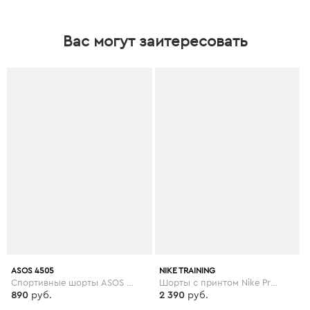
Вас могут заитересовать
ASOS 4505
NIKE TRAINING
Спортивные шорты ASOS 4505 Petite - Черный
Шорты с принтом Nike Pro Training - 3 дюйма - Черный
890
руб.
2 390
руб.