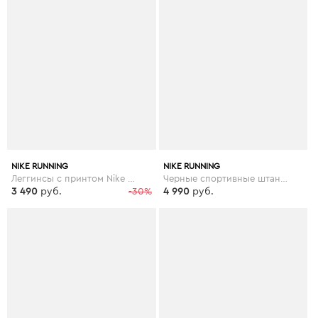
NIKE RUNNING
NIKE RUNNING
Леггинсы с принтом Nike Running Speed - Мульти
Черные спортивные штаны Nike Plus Running Essential - Черный
3 490
руб.
-30%
4 990
руб.