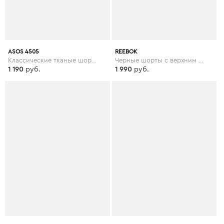
ASOS 4505
REEBOK
Классические тканые шорты ASOS 4505 - Черный
Черные шорты с верхним слоем из сетки Reebok Training - Черный
1 190
руб.
1 990
руб.