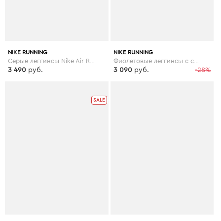
NIKE RUNNING
NIKE RUNNING
Серые леггинсы Nike Air Running - Зеленый
Фиолетовые леггинсы с сетчатыми вставками Nike Air Running - Фиолетовый
3 490
руб.
3 090
руб.
-28%
SALE