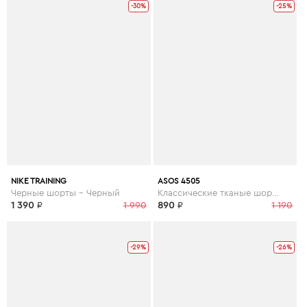
-30%
-25%
NIKE TRAINING
ASOS 4505
Черные шорты - Черный
Классические тканые шорты - Зеленый
1 390
₽
1 990
890
₽
1 190
-29%
-26%