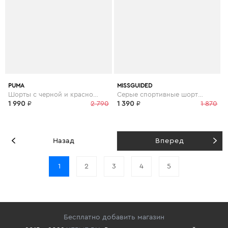
PUMA
MISSGUIDED
Шорты с черной и красной отделкой Football - Черный
Серые спортивные шорты со светоотражающей отделкой и сетчатыми вставками gym - Серый
1 990
₽
2 790
1 390
₽
1 870
Назад
Вперед
1
2
3
4
5
Бесплатно добавить магазин