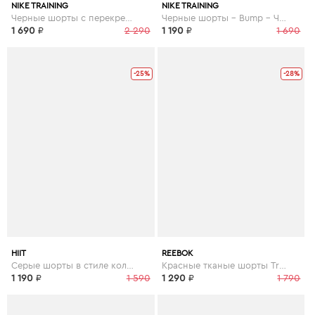
NIKE TRAINING
NIKE TRAINING
Черные шорты с перекрестом Nike Pro Training - Черный
Черные шорты - Bump - Черный
1 690
₽
2 290
1 190
₽
1 690
-25%
-28%
HIIT
REEBOK
Серые шорты в стиле колор блок - Серый
Красные тканые шорты Training - Красный
1 190
₽
1 590
1 290
₽
1 790