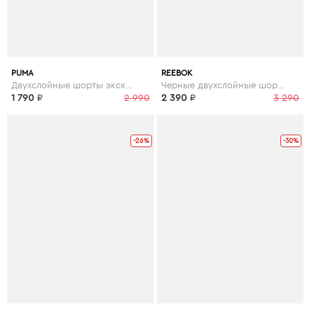
PUMA
REEBOK
Двухслойные шорты эксклюзивно для ASOS - Мульти
Черные двухслойные шорты Combat - Черный
1 790
₽
2 990
2 390
₽
3 290
-26%
-30%