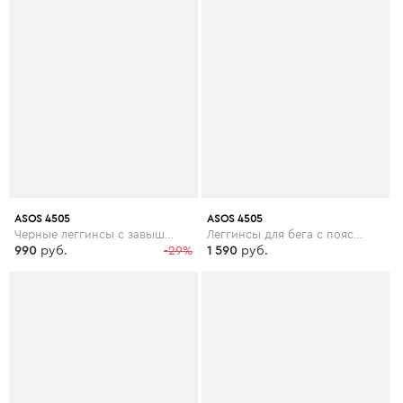
ASOS 4505
ASOS 4505
Черные леггинсы с завышенной талией ASOS 4505 Tall - Черный
Леггинсы для бега с поясом ASOS 4505 Curve - Черный
990
руб.
-29%
1 590
руб.