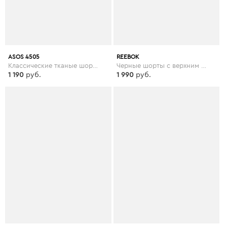
ASOS 4505
REEBOK
Классические тканые шорты ASOS 4505 - Черный
Черные шорты с верхним слоем из сетки Reebok Training - Черный
1 190
руб.
1 990
руб.