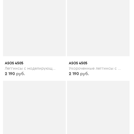
ASOS 4505
ASOS 4505
Леггинсы с моделирующими сетчатыми вставками ASOS 4505 - Зеленый
Укороченные леггинсы с принтом ASOS 4505 - Черный
2 190
руб.
2 190
руб.