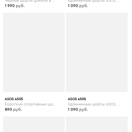
Черные шорты длиной в 5 дюймов Nike Training Plus - Черный
Удлиненные шорты ASOS 4505 - Зеленый
1 990
руб.
1 090
руб.
ASOS 4505
ASOS 4505
Короткие спортивные шорты ASOS 4505 - Розовый
Удлиненные шорты ASOS 4505 - Зеленый
890
руб.
1 090
руб.