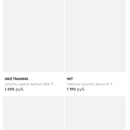
NIKE TRAINING
HIIT
Шорты цвета лайма Nike Pro Training, 3 дюйма - Зеленый
Черные шорты длиной 3 дюймов HIIT - Черный
1 690
руб.
1 190
руб.