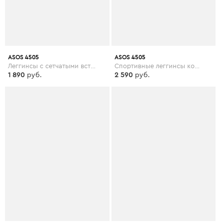
ASOS 4505
ASOS 4505
Леггинсы с сетчатыми вставками ASOS 4505 - Фиолетовый
Спортивные леггинсы колор блок ASOS 4505 - Оранжевый
1 890
руб.
2 590
руб.