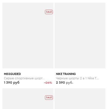
SALE
MISSGUIDED
NIKE TRAINING
Серые спортивные шорты со светоотражающей отделкой и сетчатыми вставками Missguided gym - Серый
Черные шорты 2 в 1 Nike Training Flex - Черный
1 390 руб
-26%
2 590
руб.
SALE