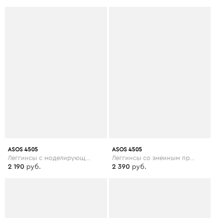
ASOS 4505
ASOS 4505
Леггинсы с моделирующими сетчатыми вставками ASOS 4505 Curve - Черный
Леггинсы со змеиным принтом и сетчатыми вставками ASOS 4505 - Мульти
2 190
руб.
2 390
руб.