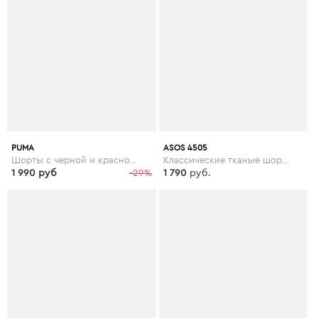
PUMA
ASOS 4505
Шорты с черной и красной отделкой Puma Football - Черный
Классические тканые шорты 2 в 1 ASOS 4505 - Черный
1 990 руб
-29%
1 790
руб.