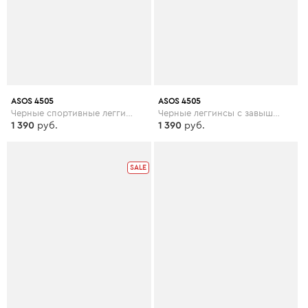
ASOS 4505
ASOS 4505
Черные спортивные леггинсы с завышенной талией ASOS 4505 - Черный
Черные леггинсы с завышенной талией ASOS 4505 Curve - Черный
1 390
руб.
1 390
руб.
SALE