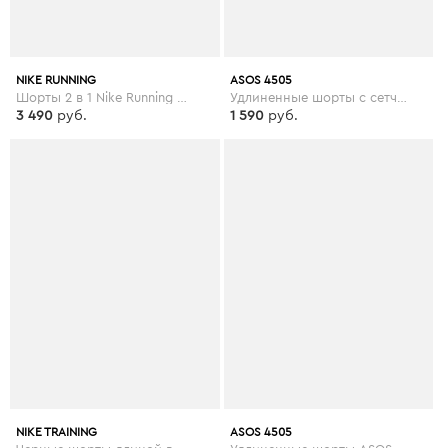
NIKE RUNNING
ASOS 4505
Шорты 2 в 1 Nike Running Eclipse - Бежевый
Удлиненные шорты с сетчатыми вставками ASOS 4505 - Синий
3 490
руб.
1 590
руб.
NIKE TRAINING
ASOS 4505