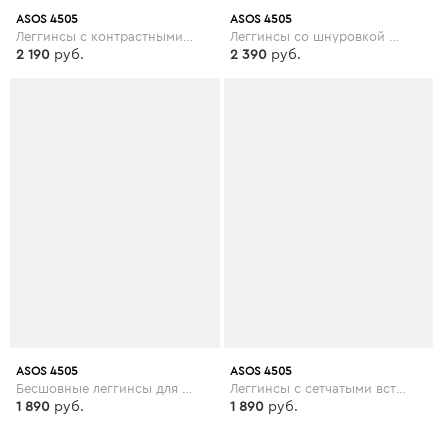
ASOS 4505
ASOS 4505
Леггинсы с контрастными строчками ASOS 4505 - Черный
Леггинсы со шнуровкой ASOS 4505 - Черный
2 190
руб.
2 390
руб.
ASOS 4505
ASOS 4505
Бесшовные леггинсы для йоги со звериным принтом ASOS 4505 - Мульти
Леггинсы с сетчатыми вставками ASOS 4505 Curve - Черный
1 890
руб.
1 890
руб.