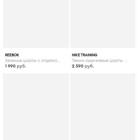
REEBOK
NIKE TRAINING
Зеленые шорты с отделкой лентой Reebok Training - Зеленый
Темно-оранжевые шорты для занятий йогой Nike - Оранжевый
1 990
руб.
2 590
руб.