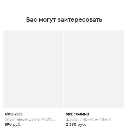
Вас могут заитересовать
ASOS 4505
NIKE TRAINING
Спортивные шорты ASOS 4505 Petite - Черный
Шорты с принтом Nike Pro Training - 3 дюйма - Черный
890
руб.
2 390
руб.