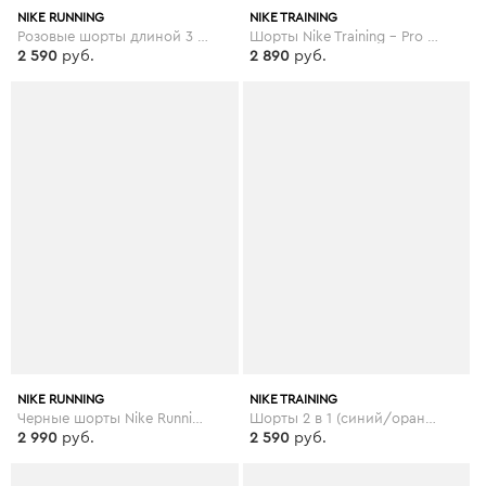
NIKE RUNNING
NIKE TRAINING
Розовые шорты длиной 3 дюйма Nike Running - Розовый
Шорты Nike Training - Pro Hypercool - Черный
2 590
руб.
2 890
руб.
NIKE RUNNING
NIKE TRAINING
Черные шорты Nike Running - Elevate - Черный
Шорты 2 в 1 (синий/оранжевый) Nike Training - Flex - Синий
2 990
руб.
2 590
руб.