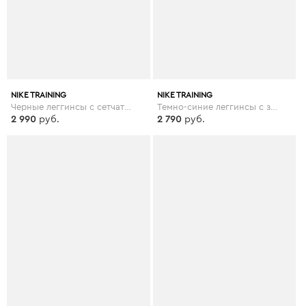
NIKE TRAINING
NIKE TRAINING
Черные леггинсы с сетчатыми вставками Nike - Pro Training - Черный
Темно-синие леггинсы с золотисто-розовым поясом Nike - Pro Training - Темно-синий
2 990
руб.
2 790
руб.