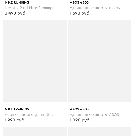
NIKE RUNNING
ASOS 4505
Шорты 2 в 1 Nike Running Eclipse - Бежевый
Удлиненные шорты с сетчатыми вставками ASOS 4505 - Синий
3 490
руб.
1 590
руб.
NIKE TRAINING
ASOS 4505
Черные шорты длиной в 5 дюймов Nike Training Plus - Черный
Удлиненные шорты ASOS 4505 - Зеленый
1 990
руб.
1 090
руб.