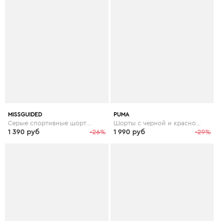
MISSGUIDED
PUMA
Серые спортивные шорты со светоотражающей отделкой и сетчатыми вставками Missguided gym - Серый
Шорты с черной и красной отделкой Puma Football - Черный
1 390 руб
-26%
1 990 руб
-29%