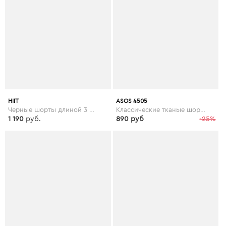
HIIT
ASOS 4505
Черные шорты длиной 3 дюймов HIIT - Черный
Классические тканые шорты ASOS 4505 - Зеленый
1 190
руб.
890 руб
-25%