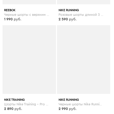
REEBOK
NIKE RUNNING
Черные шорты с верхним слоем из сетки Reebok Training - Черный
Розовые шорты длиной 3 дюйма Nike Running - Розовый
1 990
руб.
2 590
руб.
NIKE TRAINING
NIKE RUNNING
Шорты Nike Training - Pro Hypercool - Черный
Черные шорты Nike Running - Elevate - Черный
2 890
руб.
2 990
руб.