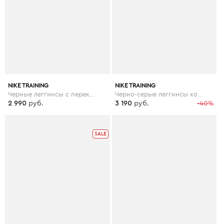
NIKE TRAINING
NIKE TRAINING
Черные леггинсы с перекрестной отделкой Nike Training - Черный
Черно-серые леггинсы колор блок с завышенной талией Nike Training - Мульти
2 990
руб.
3 190
руб.
-40%
SALE