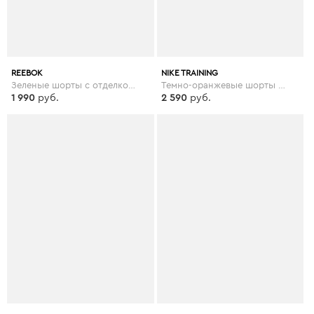
REEBOK
NIKE TRAINING
Зеленые шорты с отделкой лентой Reebok Training - Зеленый
Темно-оранжевые шорты для занятий йогой Nike - Оранжевый
1 990
руб.
2 590
руб.