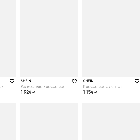
shein.com
shein.com
SHEIN
SHEIN
Кроссовки на шнурках и платформе
Рельефные кроссовки на платформе
Кроссовки с лентой
1 924
1 154
₽
₽