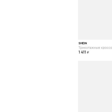
shein.com
SHEIN
1 411
₽