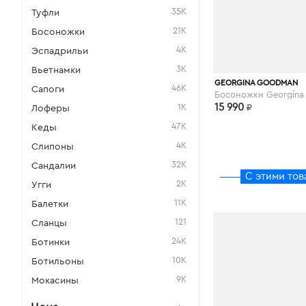
35K
Туфли
21K
Босоножки
4K
Эспадрильи
3K
Вьетнамки
kupivip.ru
GEORGINA GOODMAN
46K
Сапоги
1K
15 990
₽
Лоферы
47K
Кеды
4K
Слипоны
32K
Сандалии
С этими тов
2K
Угги
11K
Балетки
121
Сланцы
24K
Ботинки
10K
Ботильоны
9K
Мокасины