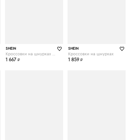
shein.com
shein.com
SHEIN
SHEIN
Кроссовки на шнурках с текстовым принтом
Кроссовки на шнурках
1 667
1 859
₽
₽