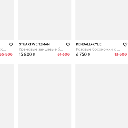
theoutlet.ru
theoutlet.ru
STUART WEITZMAN
KENDALL+KYLIE
Босоножки цвета фуксии
Кремовые замшевые босоножки
Розовые босоножки с фигурным каблуком
35 500
15 800
31 600
6 750
13 500
₽
₽