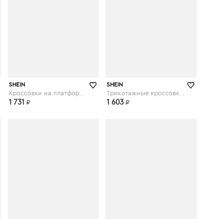
shein.com
shein.com
SHEIN
SHEIN
Кроссовки на платформе и шнурках
Трикотажные кроссовки на шнурках
1 731
1 603
₽
₽