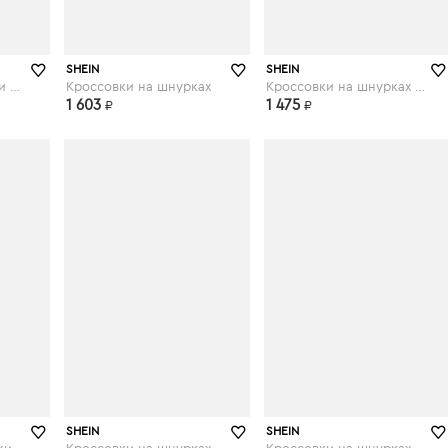
shein.com
shein.com
SHEIN
SHEIN
Блестящие кроссовки на платформе
Кроссовки на шнурках
Кроссовки на шнурках с текстовой заплатой
1 603
1 475
₽
₽
shein.com
shein.com
SHEIN
SHEIN