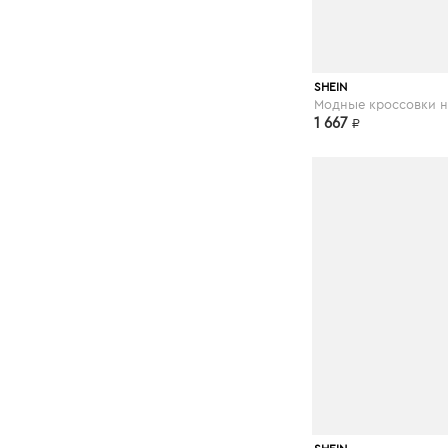
shein.com
SHEIN
1 667
₽