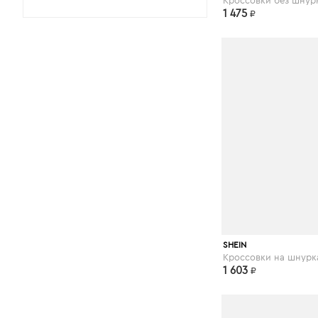
Кроссовки без шнур
1 475
₽
RED(V)
ANNARITA N.
ALTIEBASSI
PAUSE
shein.com
SHEIN
Кроссовки на шнурк
1 603
₽