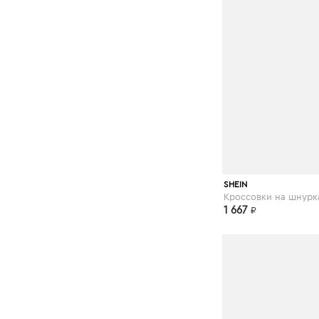
shein.com
SHEIN
1 667
₽