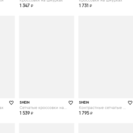
ки
Кроссовки на шнурках
Кроссовки на шнурках
1 347
1 731
₽
₽
shein.com
shein.com
SHEIN
SHEIN
ах
Сетчатые кроссовки на шнурках
Контрастные сетчатые кроссовки на шнурках
1 539
1 795
₽
₽