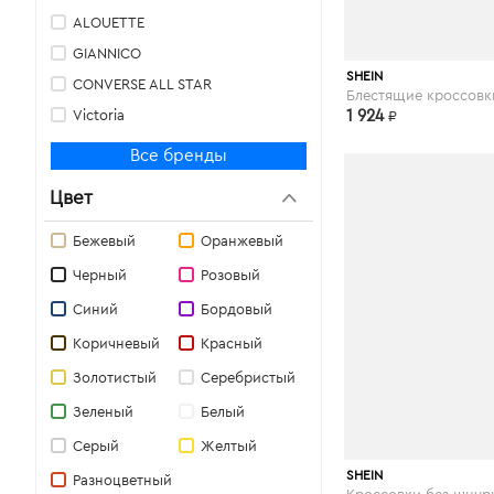
ALOUETTE
GIANNICO
shein.com
SHEIN
CONVERSE ALL STAR
Victoria
1 924
₽
Nine West
Все бренды
PHILIPPE MODEL
Цвет
POETIC LICENCE
CAFÈNOIR
Бежевый
Оранжевый
LES TROIS GARÇONS
Черный
Розовый
Miss Sixty
Синий
Бордовый
GINA
Коричневый
Красный
PHILIPP PLEIN
Золотистый
Серебристый
ANDREA CATINI
Зеленый
Белый
GEORGE J. LOVE
Серый
Желтый
LERRE
shein.com
SHEIN
Разноцветный
CARVELA