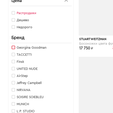
Цена
Распродажи
Дешево
Недорого
Бренд
theoutlet.ru
STUART WEITZMAN
Georgina Goodman
17 750
₽
TACCETTI
Finsk
UNITED NUDE
AirStep
Jeffrey Campbell
NIRVANA
SOISIRE SOIEBLEU
MUNICH
L.P. STUDIO