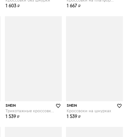
Кроссовки без шнурки
Кроссовки на платформе и шнурках
1 603
1 667
₽
₽
shein.com
shein.com
SHEIN
SHEIN
Трикотажные кроссовки на шнурках
Кроссвоки на шнурках
1 539
1 539
₽
₽