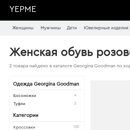
YEPME
Женщины
Мужчины
Дети
Ювелирные изделия
Женская обувь розов
2 товара найдено в каталоге Georgina Goodman по х
Одежда Georgina Goodman
4
Босоножки
2
Туфли
Категории
12K
Кроссовки