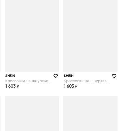
shein.com
shein.com
SHEIN
SHEIN
Кроссовки на шнурках и платформе
Кроссовки на шнурказ с искусственным мехом
1 603
1 603
₽
₽