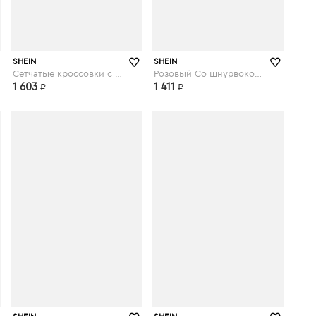
shein.com
shein.com
SHEIN
SHEIN
Сетчатые кроссовки с ремешком на липучке
Розовый Со шнурвокой Удобный Кеды
1 603
1 411
₽
₽