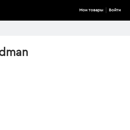
Мои товары
Войти
odman