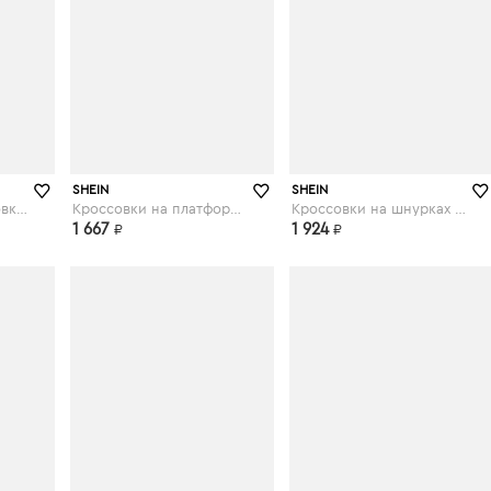
shein.com
shein.com
SHEIN
SHEIN
Трикотажные кроссовки на шнурках
Кроссовки на платформе и шнурках
Кроссовки на шнурках и платформе
1 667
1 924
₽
₽