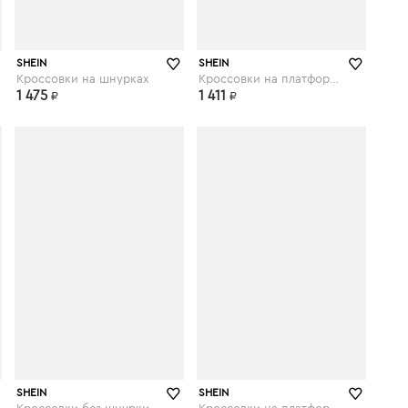
shein.com
shein.com
SHEIN
SHEIN
Кроссовки на шнурках
Кроссовки на платформе и шнурках
1 475
1 411
₽
₽
shein.com
shein.com
SHEIN
SHEIN