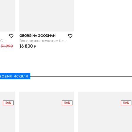
GEORGINA GOODMAN
Босоножки Georgina Goodman
босоножки женские Neve
31 990
16 800
₽
арами искали
50%
50%
50%