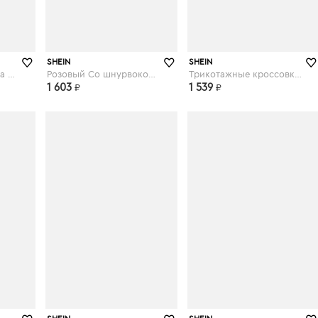
shein.com
shein.com
SHEIN
SHEIN
Модные кроссовки на платформе
Розовый Со шнурвокой Удобный Кеды
Трикотажные кроссовки на шнуровках
1 603
1 539
₽
₽