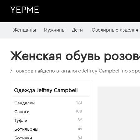
YEPME
Женщины
Мужчины
Дети
Ювелирные изделия
Женская обувь розово
7 товаров найдено в каталоге Jeffrey Campbell по хо
Одежда Jeffrey Campbell
173
Сандалии
108
Сапоги
82
Туфли
64
Ботильоны
43
Ботинки