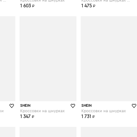
Блестящие кроссовки на платформе
Кроссовки на шнурках
Кроссовки на шнурках с текстовой заплатой
1 603
1 475
₽
₽
shein.com
shein.com
SHEIN
SHEIN
ки
Кроссовки на шнурках
Кроссовки на шнурках
1 347
1 731
₽
₽