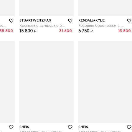
theoutlet.ru
theoutlet.ru
STUART WEITZMAN
KENDALL+KYLIE
Босоножки цвета фуксии
Кремовые замшевые босоножки
Розовые босоножки с фигурным каблуком
35 500
15 800
31 600
6 750
13 500
₽
₽
shein.com
shein.com
SHEIN
SHEIN