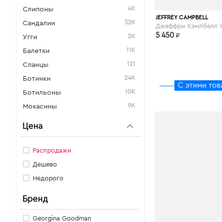
4K
Слипоны
JEFFREY CAMPBELL
32K
Сандалии
5 450
₽
2K
Угги
11K
Балетки
121
Сланцы
24K
Ботинки
С этими тов
10K
Ботильоны
9K
Мокасины
Цена
Распродажи
Дешево
Недорого
Бренд
Georgina Goodman