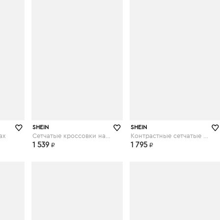
shein.com
shein.com
SHEIN
SHEIN
ах
Сетчатые кроссовки на шнурках
Контрастные сетчатые кроссовки на шнурках
1 539
1 795
₽
₽