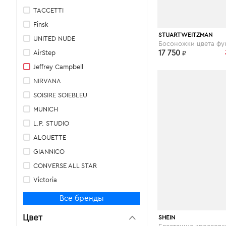
TACCETTI
Finsk
theoutlet.ru
STUART WEITZMAN
UNITED NUDE
AirStep
17 750
₽
Jeffrey Campbell
NIRVANA
SOISIRE SOIEBLEU
MUNICH
L.P. STUDIO
ALOUETTE
GIANNICO
CONVERSE ALL STAR
Victoria
Nine West
Все бренды
PHILIPPE MODEL
Цвет
shein.com
SHEIN
POETIC LICENCE