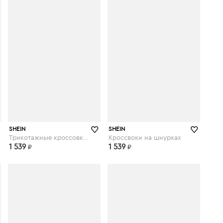
shein.com
shein.com
SHEIN
SHEIN
Трикотажные кроссовки на шнурках
Кроссвоки на шнурках
1 539
1 539
₽
₽