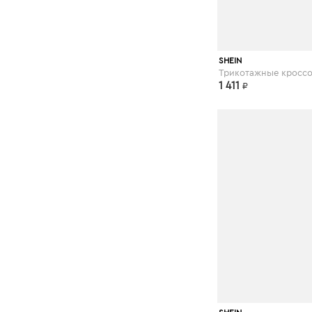
shein.com
SHEIN
1 411
₽