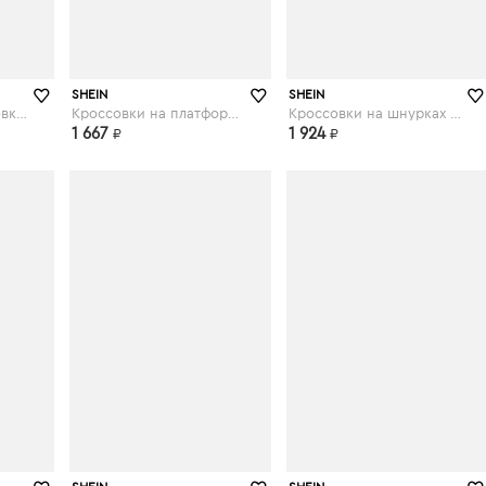
shein.com
shein.com
SHEIN
SHEIN
Трикотажные кроссовки на шнурках
Кроссовки на платформе и шнурках
Кроссовки на шнурках и платформе
1 667
1 924
₽
₽