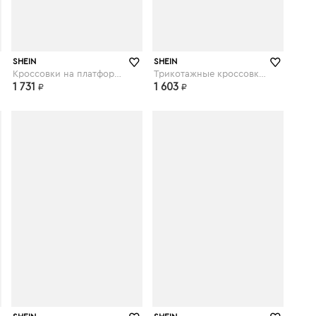
shein.com
shein.com
SHEIN
SHEIN
Кроссовки на платформе и шнурках
Трикотажные кроссовки на шнурках
1 731
1 603
₽
₽