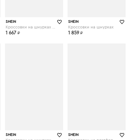
shein.com
shein.com
SHEIN
SHEIN
Кроссовки на шнурках с текстовым принтом
Кроссовки на шнурках
1 667
1 859
₽
₽
shein.com
shein.com
SHEIN
SHEIN