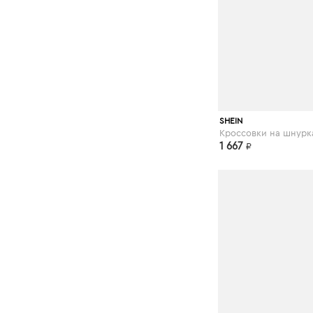
shein.com
SHEIN
1 667
₽