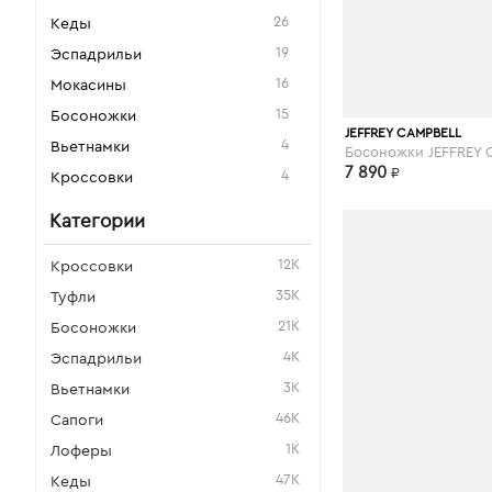
26
Кеды
19
Эспадрильи
16
Мокасины
15
Босоножки
kupivip.ru
JEFFREY CAMPBELL
4
Вьетнамки
7 890
₽
4
Кроссовки
Категории
12K
Кроссовки
35K
Туфли
21K
Босоножки
4K
Эспадрильи
3K
Вьетнамки
46K
Сапоги
1K
Лоферы
47K
Кеды