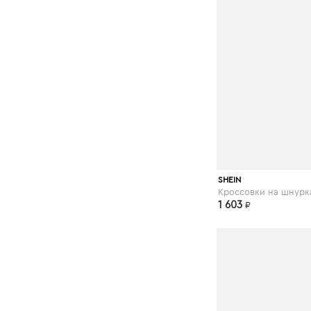
shein.com
SHEIN
Кроссовки на шнурк
1 603
₽