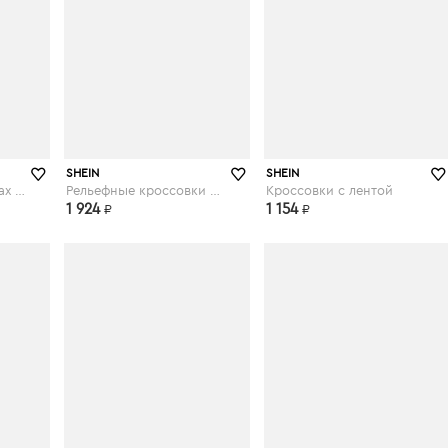
shein.com
shein.com
SHEIN
SHEIN
Кроссовки на шнурках и платформе
Рельефные кроссовки на платформе
Кроссовки с лентой
1 924
1 154
₽
₽