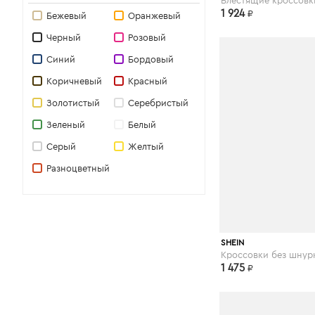
1 924
₽
CAFÈNOIR
Бежевый
Оранжевый
LES TROIS GARÇONS
Черный
Розовый
Miss Sixty
Синий
Бордовый
GINA
Коричневый
Красный
PHILIPP PLEIN
Золотистый
Серебристый
ANDREA CATINI
Зеленый
Белый
GEORGE J. LOVE
Серый
Желтый
LERRE
Разноцветный
CARVELA
RED(V)
ANNARITA N.
ALTIEBASSI
shein.com
SHEIN
PAUSE
Кроссовки без шнур
1 475
₽