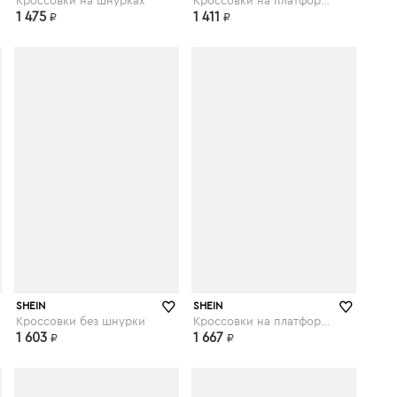
Кроссовки на шнурках
Кроссовки на платформе и шнурках
1 475
1 411
₽
₽
shein.com
shein.com
SHEIN
SHEIN
Кроссовки без шнурки
Кроссовки на платформе и шнурках
1 603
1 667
₽
₽