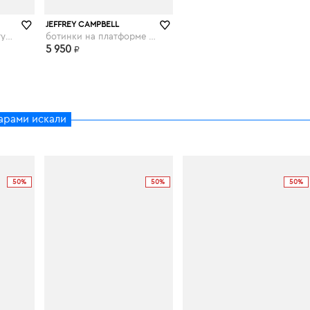
JEFFREY CAMPBELL
Джеффри Кэмпбелл туфли женские SCULLY pink
ботинки на платформе Nirvana coral
5 950
₽
арами искали
50%
50%
50%