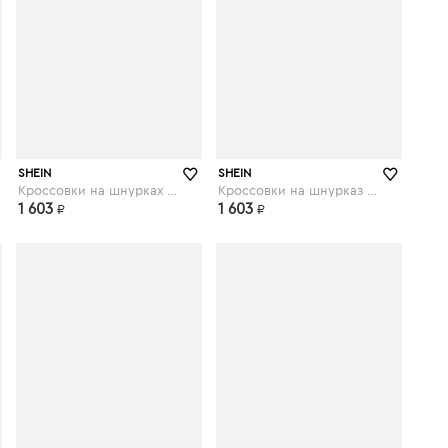
shein.com
shein.com
SHEIN
SHEIN
Кроссовки на шнурках и платформе
Кроссовки на шнурказ с искусственным мехом
1 603
1 603
₽
₽