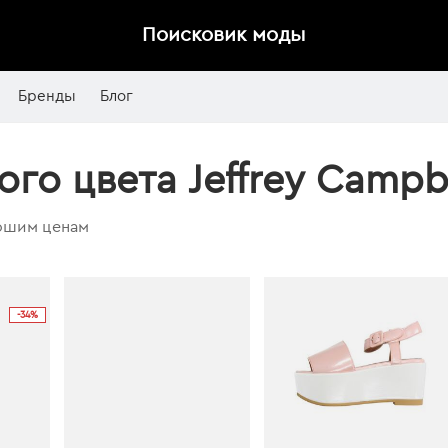
Поисковик моды
Бренды
Блог
го цвета Jeffrey Campb
рошим ценам
-34%