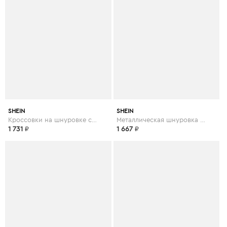
SHEIN
SHEIN
Кроссовки на шнуровке с подошвой спереди
Металлическая шнуровка спереди коренастый тапок
1 731
₽
1 667
₽