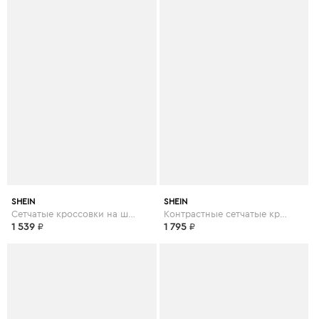
SHEIN
SHEIN
Сетчатые кроссовки на шнурках
Контрастные сетчатые кроссовки на шнурках
1 539
₽
1 795
₽