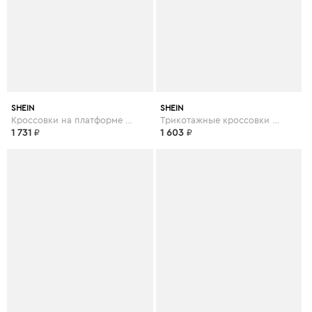
SHEIN
SHEIN
Кроссовки на платформе и шнурках
Трикотажные кроссовки на шнурках
1 731
₽
1 603
₽