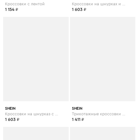
Кроссовки с лентой
Кроссовки на шнурках и платформе
1 154
₽
1 603
₽
SHEIN
SHEIN
Кроссовки на шнурказ с искусственным мехом
Трикотажные кроссовки на шнурках
1 603
₽
1 411
₽