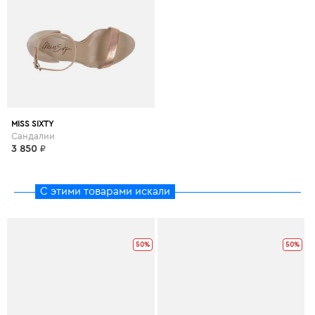
MISS SIXTY
Сандалии
3 850
₽
С этими товарами искали
50%
50%