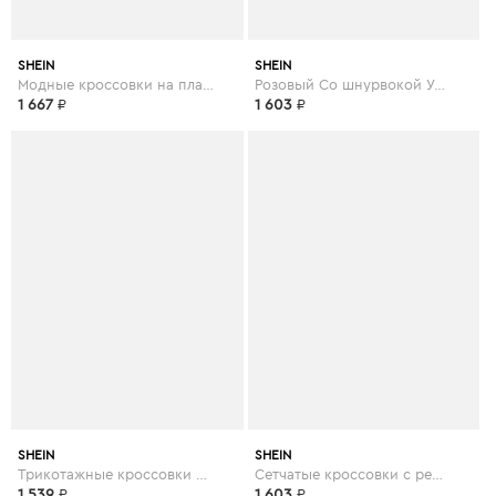
SHEIN
SHEIN
Модные кроссовки на платформе
Розовый Со шнурвокой Удобный Кеды
1 667
₽
1 603
₽
SHEIN
SHEIN
Трикотажные кроссовки на шнуровках
Сетчатые кроссовки с ремешком на липучке
1 539
₽
1 603
₽