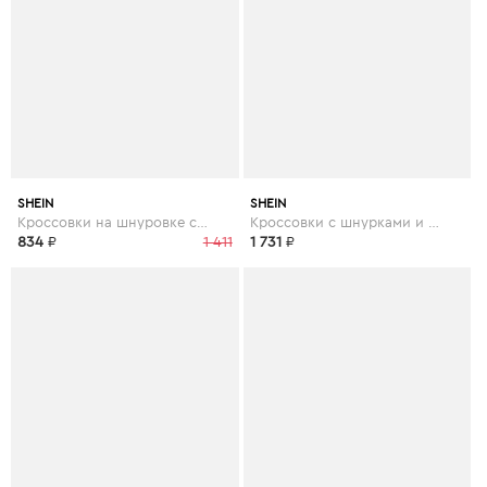
SHEIN
SHEIN
Кроссовки на шнуровке со стразами
Кроссовки с шнурками и коренастым носком
834
₽
1 411
1 731
₽