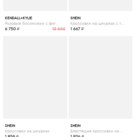
KENDALL+KYLIE
SHEIN
Розовые босоножки с фигурным каблуком
Кроссовки на шнурках с текстовым принтом
6 750
₽
13 500
1 667
₽
SHEIN
SHEIN
Кроссовки на шнурках
Блестящие кроссовки на платформе
1 859
₽
1 924
₽