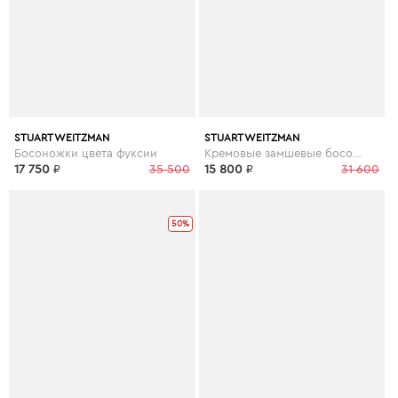
STUART WEITZMAN
STUART WEITZMAN
Босоножки цвета фуксии
Кремовые замшевые босоножки
17 750
₽
35 500
15 800
₽
31 600
50%