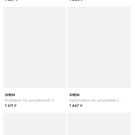
SHEIN
SHEIN
Розовый Со шнурвокой Удобный Кеды
Кроссовки на шнуровке с подошвой спереди
1 411
₽
1 667
₽