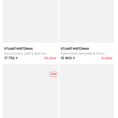
STUART WEITZMAN
STUART WEITZMAN
Босоножки цвета фуксии
Кремовые замшевые босоножки
17 750
₽
35 500
15 800
₽
31 600
50%