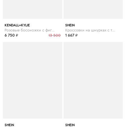
KENDALL+KYLIE
SHEIN
Розовые босоножки с фигурным каблуком
Кроссовки на шнурках с текстовым принтом
6 750
₽
13 500
1 667
₽
SHEIN
SHEIN