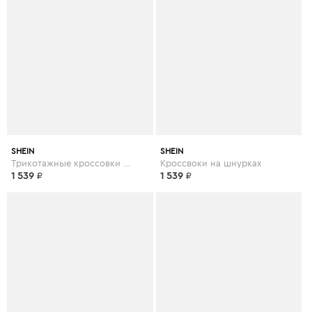
SHEIN
SHEIN
Трикотажные кроссовки на шнурках
Кроссвоки на шнурках
1 539
₽
1 539
₽