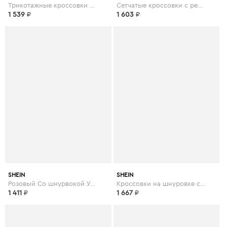
Трикотажные кроссовки на шнуровках
Сетчатые кроссовки с ремешком на липучке
1 539
₽
1 603
₽
SHEIN
SHEIN
Розовый Со шнурвокой Удобный Кеды
Кроссовки на шнуровке с подошвой спереди
1 411
₽
1 667
₽