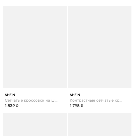
SHEIN
SHEIN
Сетчатые кроссовки на шнурках
Контрастные сетчатые кроссовки на шнурках
1 539
₽
1 795
₽