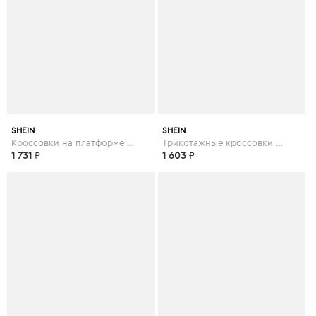
SHEIN
SHEIN
Кроссовки на платформе и шнурках
Трикотажные кроссовки на шнурках
1 731
₽
1 603
₽