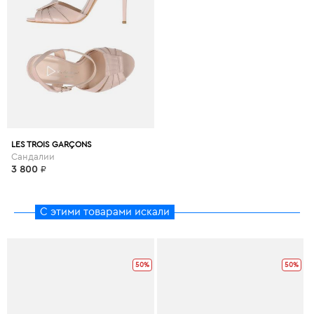
LES TROIS GARÇONS
Сандалии
3 800
₽
С этими товарами искали
50%
50%