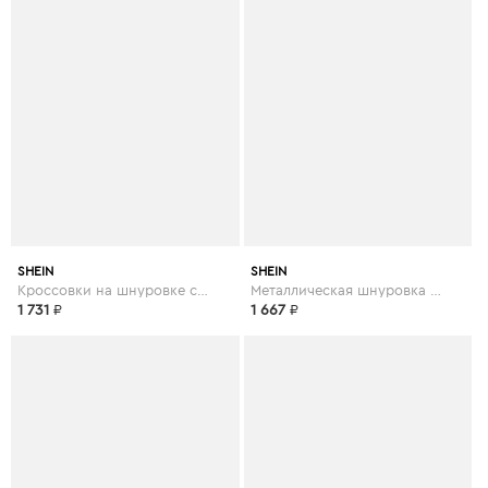
SHEIN
SHEIN
Кроссовки на шнуровке с подошвой спереди
Металлическая шнуровка спереди коренастый тапок
1 731
₽
1 667
₽