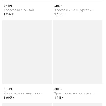
SHEIN
SHEIN
Кроссовки с лентой
Кроссовки на шнурках и платформе
1 154
₽
1 603
₽
SHEIN
SHEIN
Кроссовки на шнурказ с искусственным мехом
Трикотажные кроссовки на шнурках
1 603
₽
1 411
₽