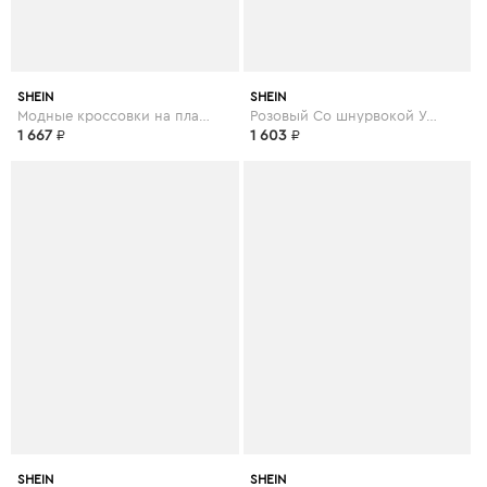
SHEIN
SHEIN
Модные кроссовки на платформе
Розовый Со шнурвокой Удобный Кеды
1 667
₽
1 603
₽
SHEIN
SHEIN