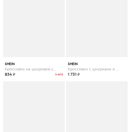
SHEIN
SHEIN
Кроссовки на шнуровке со стразами
Кроссовки с шнурками и коренастым носком
834
₽
1 411
1 731
₽