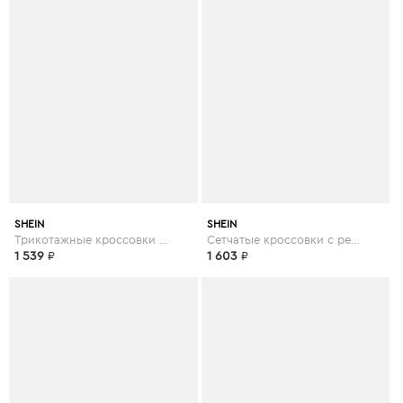
SHEIN
SHEIN
Трикотажные кроссовки на шнуровках
Сетчатые кроссовки с ремешком на липучке
1 539
₽
1 603
₽