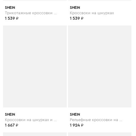
SHEIN
SHEIN
Трикотажные кроссовки на шнурках
Кроссвоки на шнурках
1 539
₽
1 539
₽
SHEIN
SHEIN
Кроссовки на шнурках и платформе
Рельефные кроссовки на платформе
1 667
₽
1 924
₽