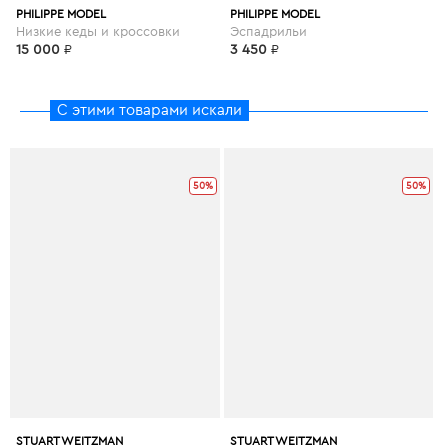
PHILIPPE MODEL
PHILIPPE MODEL
Низкие кеды и кроссовки
Эспадрильи
15 000
₽
3 450
₽
С этими товарами искали
50%
50%
STUART WEITZMAN
STUART WEITZMAN