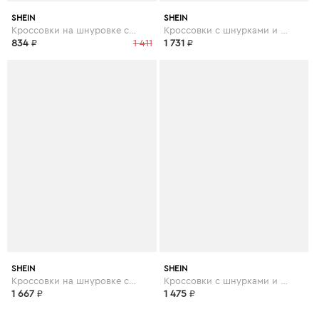
SHEIN
SHEIN
Кроссовки на шнуровке со стразами
Кроссовки с шнурками и коренастым носком
834
₽
1 411
1 731
₽
SHEIN
SHEIN
Кроссовки на шнуровке со шнуровкой
Кроссовки с шнурками и коренастым носком
1 667
₽
1 475
₽