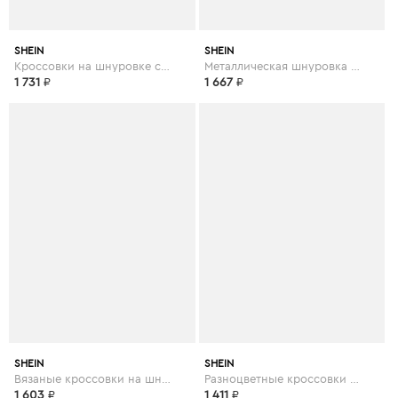
SHEIN
SHEIN
Кроссовки на шнуровке с подошвой спереди
Металлическая шнуровка спереди коренастый тапок
1 731
₽
1 667
₽
SHEIN
SHEIN
Вязаные кроссовки на шнуровке
Разноцветные кроссовки на шнуровке
1 603
₽
1 411
₽