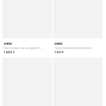
SHEIN
SHEIN
Кроссовки на шнурказ с искусственным мехом
Трикотажные кроссовки на шнурках
1 603
₽
1 411
₽