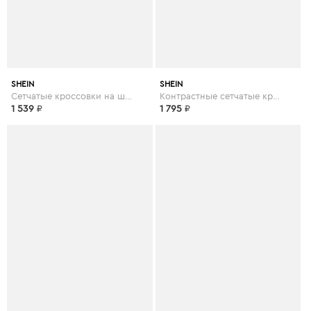
SHEIN
SHEIN
Сетчатые кроссовки на шнурках
Контрастные сетчатые кроссовки на шнурках
1 539
₽
1 795
₽