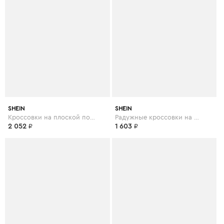
SHEIN
SHEIN
Кроссовки на плоской подошве и на шнуровке
Радужные кроссовки на шнуровке
2 052
₽
1 603
₽