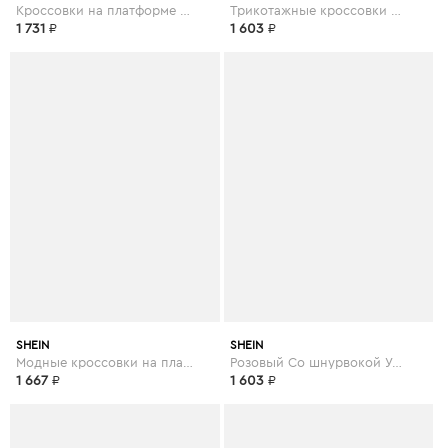
Кроссовки на платформе и шнурках
Трикотажные кроссовки на шнурках
1 731
₽
1 603
₽
SHEIN
SHEIN
Модные кроссовки на платформе
Розовый Со шнурвокой Удобный Кеды
1 667
₽
1 603
₽