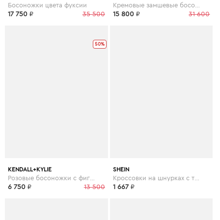
Босоножки цвета фуксии
Кремовые замшевые босоножки
17 750
₽
35 500
15 800
₽
31 600
50%
KENDALL+KYLIE
SHEIN
Розовые босоножки с фигурным каблуком
Кроссовки на шнурках с текстовым принтом
6 750
₽
13 500
1 667
₽