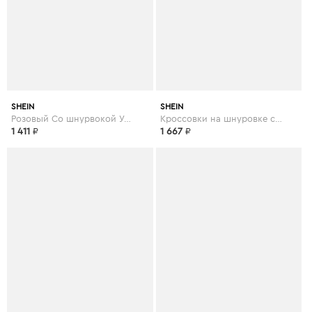
SHEIN
SHEIN
Розовый Со шнурвокой Удобный Кеды
Кроссовки на шнуровке с подошвой спереди
1 411
₽
1 667
₽