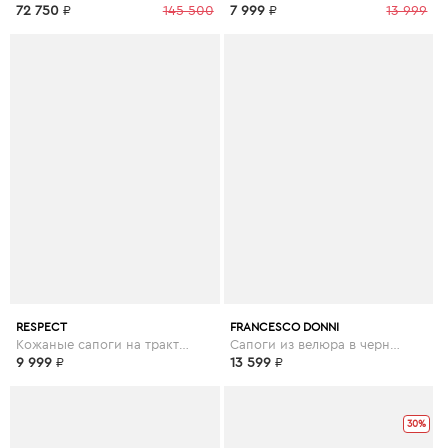
72 750
₽
145 500
7 999
₽
13 999
RESPECT
FRANCESCO DONNI
Кожаные сапоги на тракторной подошве в черном цвете
Сапоги из велюра в черном цвете
9 999
₽
13 599
₽
30%