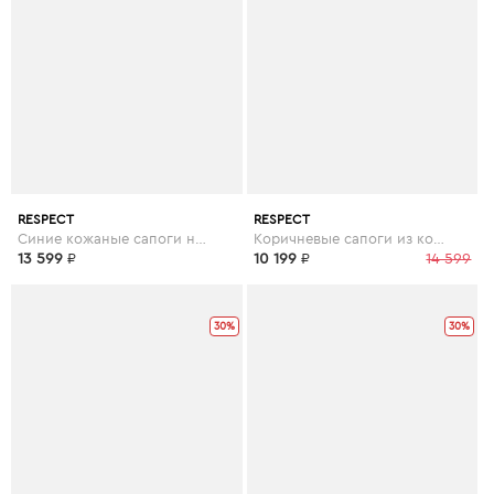
RESPECT
RESPECT
Синие кожаные сапоги на каблуке
Коричневые сапоги из кожи на устойчивом каблуке
13 599
₽
10 199
₽
14 599
30%
30%