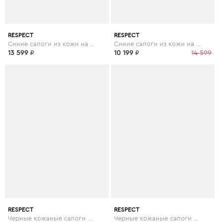
RESPECT
RESPECT
Синие сапоги из кожи на каблуке
Синие сапоги из кожи на каблуке
13 599
₽
10 199
₽
14 599
RESPECT
RESPECT
Черные кожаные сапоги на каблуке
Черные кожаные сапоги на утолщенной подошве