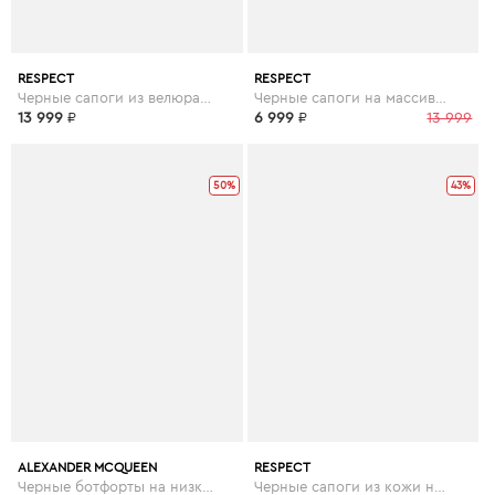
RESPECT
RESPECT
Черные сапоги из велюра на меху
Черные сапоги на массивной подошве
13 999
₽
6 999
₽
13 999
50%
43%
ALEXANDER MCQUEEN
RESPECT
Черные ботфорты на низком каблуке
Черные сапоги из кожи на низком каблуке