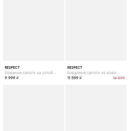
RESPECT
RESPECT
Кожаные сапоги на устойчивом каблуке в черном цвете
Бордовые сапоги из кожи на каблуке
9 999
₽
11 599
₽
16 599