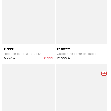
RIEKER
RESPECT
Черные сапоги на меху
Сапоги из кожи на танкетке в черном цвете
5 775
₽
8 999
12 999
₽
4%