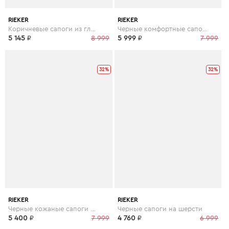
RIEKER
RIEKER
Коричневые сапоги из гладкой кожи
Черные комфортные сапоги на шерсти
5 145
₽
8 999
5 999
₽
7 999
32%
32%
RIEKER
RIEKER
Черные кожаные сапоги на шерсти
Черные сапоги на шерсти
5 400
₽
7 999
4 760
₽
6 999