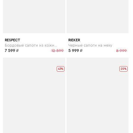
RESPECT
RIEKER
Бордовые сапоги из кожи с узкой голенью
Черные сапоги на меху
7 599
₽
12 599
5 999
₽
8 999
43%
25%