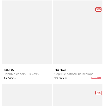
30%
RESPECT
RESPECT
Черные сапоги из кожи на устойчивом каблуке
Черные сапоги из велюра на скошенном каблуке
13 599
₽
10 899
₽
15 599
30%