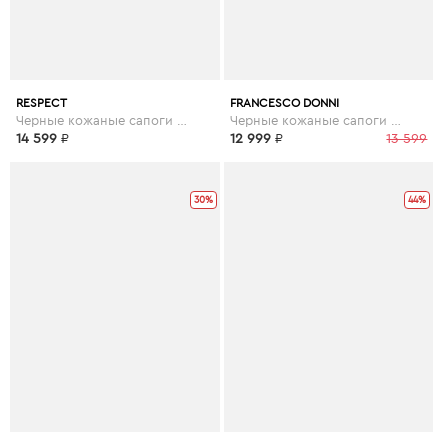
RESPECT
FRANCESCO DONNI
Черные кожаные сапоги с декором
Черные кожаные сапоги на тракторной подошве
14 599
₽
12 999
₽
13 599
30%
44%