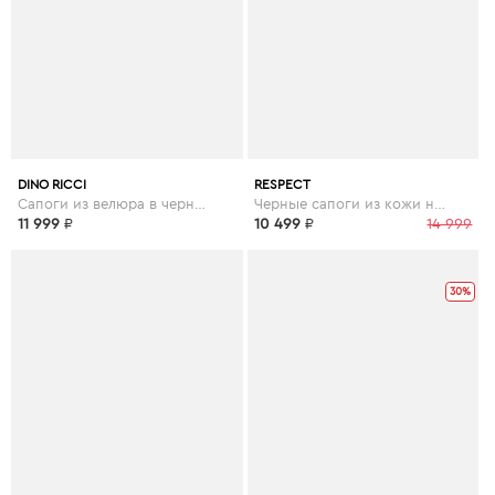
DINO RICCI
RESPECT
Сапоги из велюра в черном цвете
Черные сапоги из кожи на каблуке
11 999
₽
10 499
₽
14 999
30%