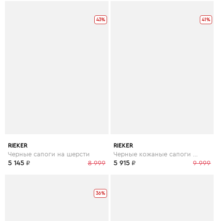
43%
41%
RIEKER
RIEKER
Черные сапоги на шерсти
Черные кожаные сапоги на меху
5 145
₽
8 999
5 915
₽
9 999
36%