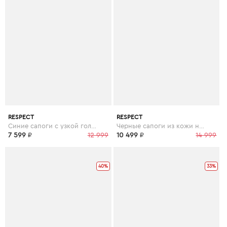
RESPECT
RESPECT
Синие сапоги с узкой голенью из кожи
Черные сапоги из кожи на утолщенной подошве
7 599
₽
12 999
10 499
₽
14 999
40%
33%