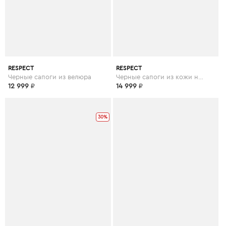
RESPECT
RESPECT
Черные сапоги из велюра
Черные сапоги из кожи на устойчивом каблуке с ремешками
12 999
₽
14 999
₽
30%