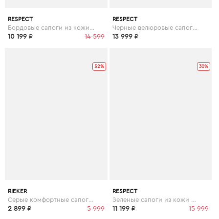
RESPECT
RESPECT
Бордовые сапоги из кожи на каблуке
Черные велюровые сапоги с пряжкой
10 199
₽
14 599
13 999
₽
52%
30%
RIEKER
RESPECT
Серые комфортные сапоги на шерсти
Зеленые сапоги из кожи на утолщенной подошве
2 899
₽
5 999
11 199
₽
15 999