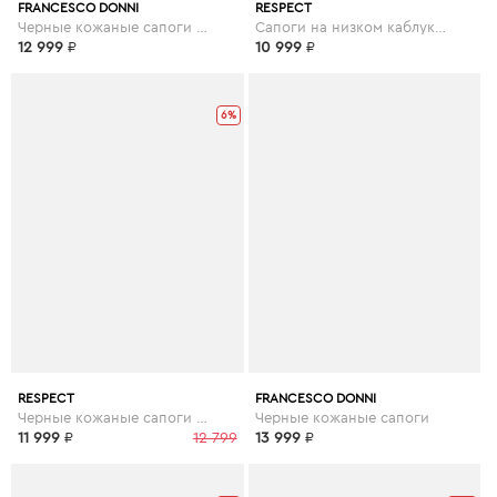
FRANCESCO DONNI
RESPECT
Черные кожаные сапоги на шерсти
Сапоги на низком каблуке из кожи
12 999
₽
10 999
₽
6%
RESPECT
FRANCESCO DONNI
Черные кожаные сапоги на шерсти
Черные кожаные сапоги
11 999
₽
12 799
13 999
₽