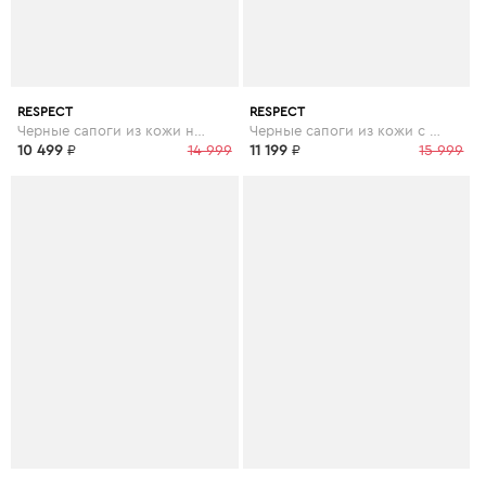
RESPECT
RESPECT
Черные сапоги из кожи на каблуке
Черные сапоги из кожи с высоким голенищем
10 499
₽
14 999
11 199
₽
15 999