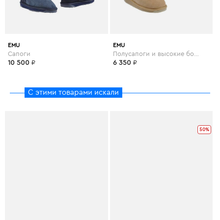
EMU
EMU
Сапоги
Полусапоги и высокие ботинки
10 500
₽
6 350
₽
С этими товарами искали
50%