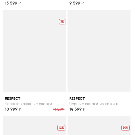
13 599
₽
9 599
₽
3%
RESPECT
RESPECT
Черные кожаные сапоги на низком каблуке
Черные сапоги из кожи на устойчивом каблуке
10 999
₽
11 299
14 599
₽
42%
30%