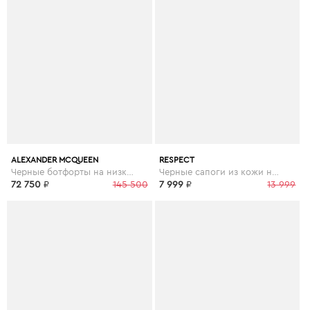
ALEXANDER MCQUEEN
RESPECT
Черные ботфорты на низком каблуке
Черные сапоги из кожи на низком каблуке
72 750
₽
145 500
7 999
₽
13 999