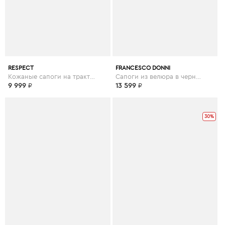
RESPECT
FRANCESCO DONNI
Кожаные сапоги на тракторной подошве в черном цвете
Сапоги из велюра в черном цвете
9 999
₽
13 599
₽
30%