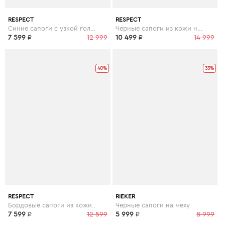
RESPECT
RESPECT
Синие сапоги с узкой голенью из кожи
Черные сапоги из кожи на утолщенной подошве
7 599
₽
12 999
10 499
₽
14 999
40%
33%
RESPECT
RIEKER
Бордовые сапоги из кожи с узкой голенью
Черные сапоги на меху
7 599
₽
12 599
5 999
₽
8 999