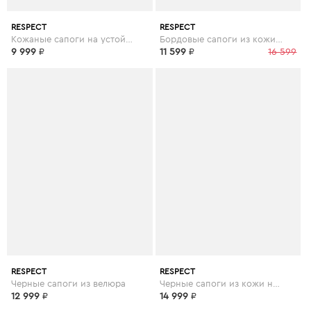
RESPECT
RESPECT
Кожаные сапоги на устойчивом каблуке в черном цвете
Бордовые сапоги из кожи на каблуке
9 999
₽
11 599
₽
16 599
RESPECT
RESPECT
Черные сапоги из велюра
Черные сапоги из кожи на устойчивом каблуке с ремешками
12 999
₽
14 999
₽