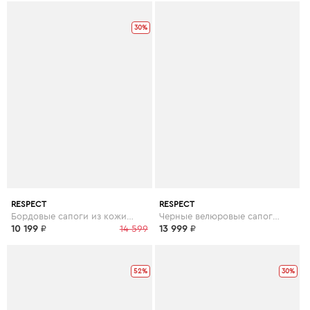
30%
RESPECT
RESPECT
Бордовые сапоги из кожи на каблуке
Черные велюровые сапоги с пряжкой
10 199
₽
14 599
13 999
₽
52%
30%