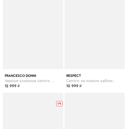
FRANCESCO DONNI
RESPECT
Черные кожаные сапоги на шерсти
Сапоги на низком каблуке из кожи
12 999
₽
10 999
₽
6%