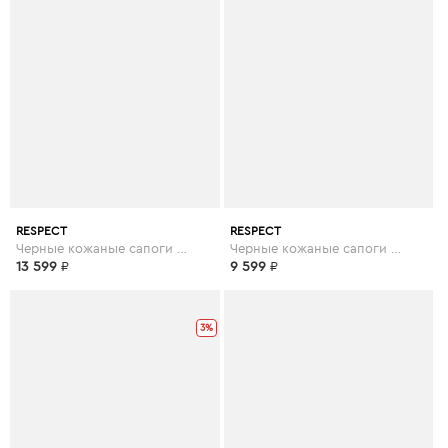
RESPECT
RESPECT
Черные кожаные сапоги на каблуке
Черные кожаные сапоги на утолщенной подошве
13 599
₽
9 599
₽
3%