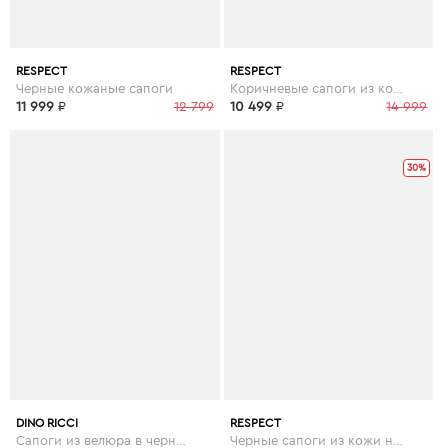
RESPECT
RESPECT
Черные кожаные сапоги
Коричневые сапоги из кожи
11 999
₽
12 799
10 499
₽
14 999
30%
DINO RICCI
RESPECT
Сапоги из велюра в черном цвете
Черные сапоги из кожи на каблуке