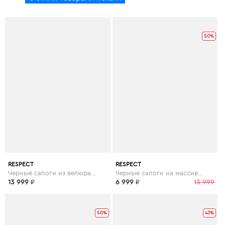
50%
RESPECT
RESPECT
Черные сапоги из велюра на меху
Черные сапоги на массивной подошве
13 999
₽
6 999
₽
13 999
50%
43%