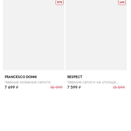
30%
44%
FRANCESCO DONNI
RESPECT
Черные кожаные сапоги
Черные сапоги на утолщенной подошве из кожи
7 699
₽
10 999
7 599
₽
13 599