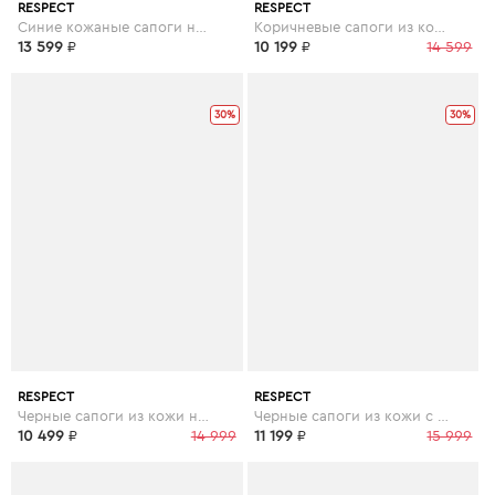
RESPECT
RESPECT
Синие кожаные сапоги на каблуке
Коричневые сапоги из кожи на устойчивом каблуке
13 599
₽
10 199
₽
14 599
30%
30%
RESPECT
RESPECT
Черные сапоги из кожи на каблуке
Черные сапоги из кожи с высоким голенищем
10 499
₽
14 999
11 199
₽
15 999