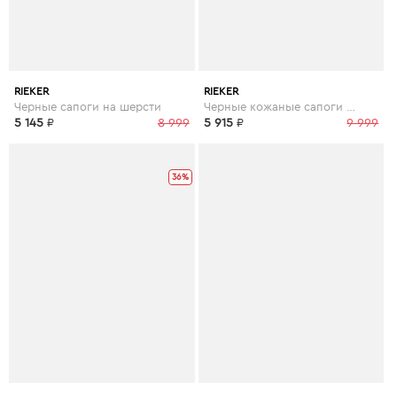
RIEKER
RIEKER
Черные сапоги на шерсти
Черные кожаные сапоги на меху
5 145
₽
8 999
5 915
₽
9 999
36%