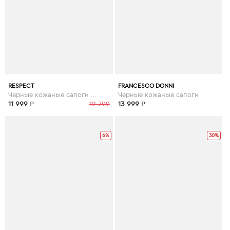
RESPECT
FRANCESCO DONNI
Черные кожаные сапоги на шерсти
Черные кожаные сапоги
11 999
₽
12 799
13 999
₽
6%
30%