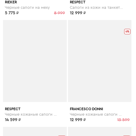
RIEKER
RESPECT
Черные сапоги на меху
Сапоги из кожи на танкетке в черном цвете
5 775
₽
8 999
12 999
₽
4%
RESPECT
FRANCESCO DONNI
Черные кожаные сапоги с декором
Черные кожаные сапоги на тракторной подошве
14 599
₽
12 999
₽
13 599