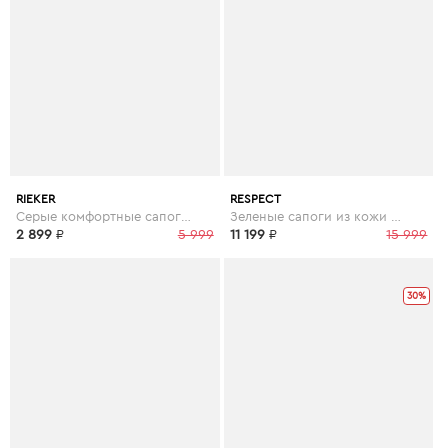
RIEKER
RESPECT
Серые комфортные сапоги на шерсти
Зеленые сапоги из кожи на утолщенной подошве
2 899
₽
5 999
11 199
₽
15 999
30%