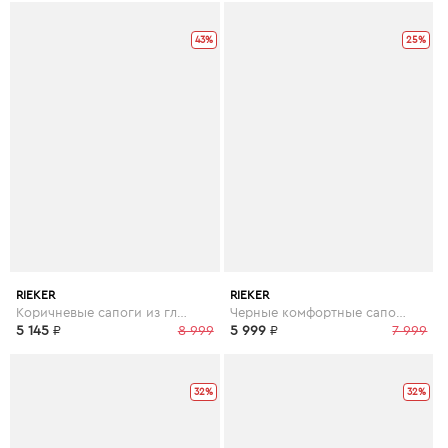
43%
25%
RIEKER
RIEKER
Коричневые сапоги из гладкой кожи
Черные комфортные сапоги на шерсти
5 145
₽
8 999
5 999
₽
7 999
32%
32%