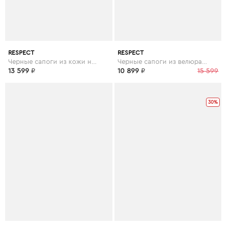
RESPECT
RESPECT
Черные сапоги из кожи на устойчивом каблуке
Черные сапоги из велюра на скошенном каблуке
13 599
₽
10 899
₽
15 599
30%