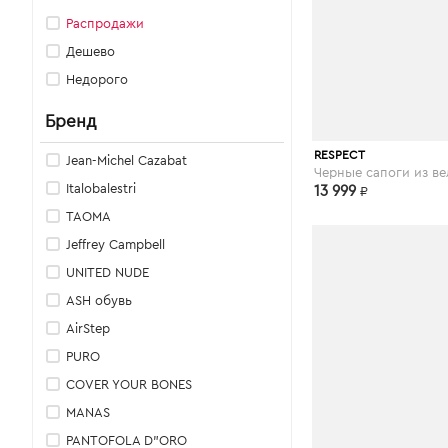
Распродажи
Дешево
Недорого
Бренд
respect-shoes.
RESPECT
Jean-Michel Cazabat
Italobalestri
13 999
₽
TAOMA
Jeffrey Campbell
UNITED NUDE
ASH обувь
AirStep
PURO
COVER YOUR BONES
MANAS
PANTOFOLA D"ORO