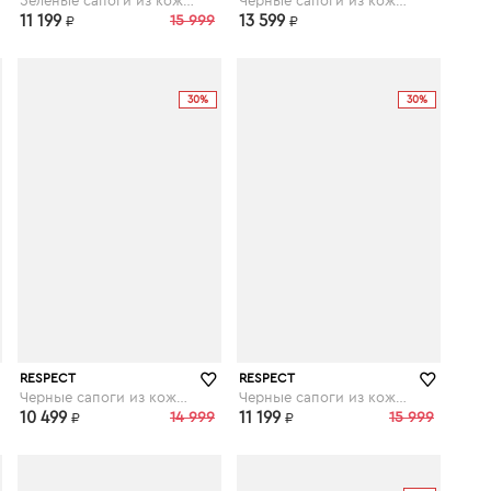
Зеленые сапоги из кожи на утолщенной подошве
Черные сапоги из кожи на устойчивом каблуке
11 199
15 999
13 599
₽
₽
30%
30%
respect-shoes.ru
respect-shoes.ru
RESPECT
RESPECT
Черные сапоги из кожи на каблуке
Черные сапоги из кожи с высоким голенищем
10 499
14 999
11 199
15 999
₽
₽