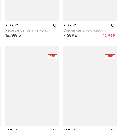
respect-shoes.ru
respect-shoes.ru
RESPECT
RESPECT
Черные сапоги из кожи на устойчивом каблуке
Синие сапоги с узкой голенью из кожи
14 599
7 599
12 999
₽
₽
43%
25%