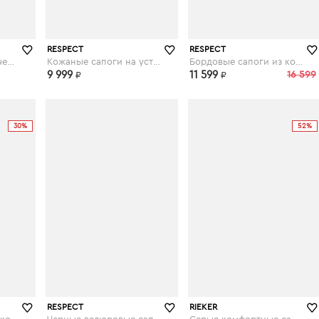
ru
respect-shoes.ru
respect-shoes.ru
RESPECT
RESPECT
Сапоги из велюра в черном цвете
Кожаные сапоги на устойчивом каблуке в черном цвете
Бордовые сапоги из кожи на каблуке
9 999
11 599
16 599
₽
₽
30%
52%
ru
respect-shoes.ru
respect-shoes.ru
RESPECT
RIEKER