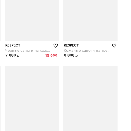
respect-shoes.ru
respect-shoes.ru
RESPECT
RESPECT
Черные сапоги из кожи на низком каблуке
Кожаные сапоги на тракторной подошве в черном цвете
7 999
13 999
9 999
₽
₽