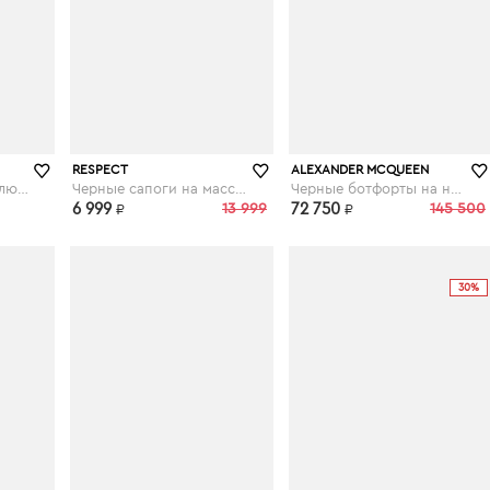
ru
respect-shoes.ru
theoutlet.ru
RESPECT
ALEXANDER MCQUEEN
Черные сапоги из велюра на меху
Черные сапоги на массивной подошве
Черные ботфорты на низком каблуке
6 999
13 999
72 750
145 500
₽
₽
30%