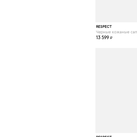
respect-shoes.
RESPECT
13 599
₽