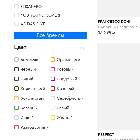
ELISANERO
YOU YOUNG COVERI
respect-shoes.
FRANCESCO DONNI
ADIDAS SLVR
MATERIA PRIMA BY GOFFREDO FANTINI
13 599
₽
Все бренды
Pieces
Цвет
SHOE BIJOU
GIOVY
Бежевый
Оранжевый
EMU
Черный
Розовый
Strategia
Синий
Бордовый
ILARIA RANIERI
Коричневый
Красный
VOLTA
Золотистый
Серебристый
LUCA VALENTINI
Зеленый
Белый
-KI
Серый
Желтый
Vicini Tapeet
Разноцветный
BIBI LOU
respect-shoes.
RESPECT
MANAS LEA FOSCATI