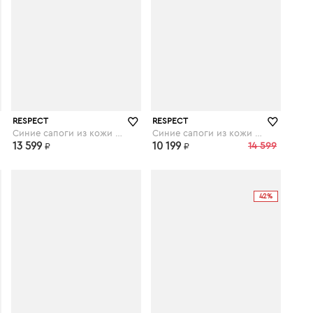
respect-shoes.ru
respect-shoes.ru
RESPECT
RESPECT
Синие сапоги из кожи на каблуке
Синие сапоги из кожи на каблуке
13 599
10 199
14 599
₽
₽
42%