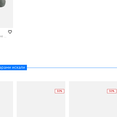
Полусапоги и высокие ботинки
арами искали
50%
50%