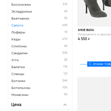
21K
Босоножки
4K
Эспадрильи
3K
Вьетнамки
46K
Сапоги
SHOE BIJOU
1K
Лоферы
47K
4 550
₽
Кеды
4K
Слипоны
32K
Сандалии
2K
Угги
С этими тов
11K
Балетки
121
Сланцы
24K
Ботинки
10K
Ботильоны
9K
Мокасины
Цена