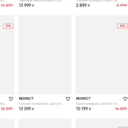
Бордовые сапоги из кожи на каблуке
Черные велюровые сапоги с пряжкой
Серые комфортные сапоги на шерсти
14 599
13 999
2 899
5 999
₽
₽
30%
30%
ru
respect-shoes.ru
respect-shoes.ru
RESPECT
RESPECT
Черные сапоги из велюра на скошенном каблуке
Синие кожаные сапоги на каблуке
Коричневые сапоги из кожи на устойчивом каблуке
15 599
13 599
10 199
14 599
₽
₽