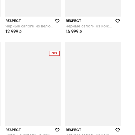
respect-shoes.ru
respect-shoes.ru
RESPECT
RESPECT
Черные сапоги из велюра
Черные сапоги из кожи на устойчивом каблуке с ремешками
12 999
14 999
₽
₽
30%
respect-shoes.ru
respect-shoes.ru
RESPECT
RESPECT