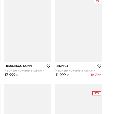
6%
respect-shoes.ru
respect-shoes.ru
FRANCESCO DONNI
RESPECT
Черные кожаные сапоги
Черные кожаные сапоги
13 999
11 999
12 799
₽
₽
30%