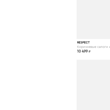
respect-shoes.
RESPECT
10 499
₽