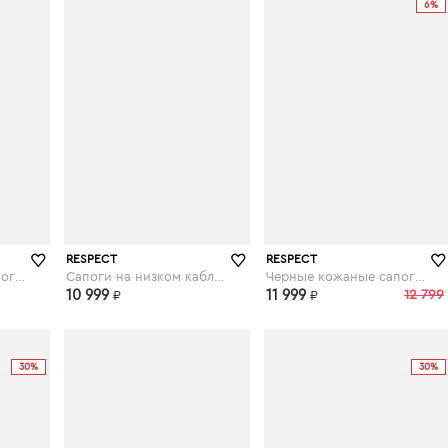
6%
ru
respect-shoes.ru
respect-shoes.ru
RESPECT
RESPECT
Черные кожаные сапоги на шерсти
Сапоги на низком каблуке из кожи
Черные кожаные сапоги на шерсти
10 999
11 999
12 799
₽
₽
30%
30%