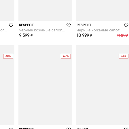
ru
respect-shoes.ru
respect-shoes.ru
RESPECT
RESPECT
Черные кожаные сапоги на каблуке
Черные кожаные сапоги на утолщенной подошве
Черные кожаные сапоги на низком каблуке
9 599
10 999
11 299
₽
₽
30%
40%
33%